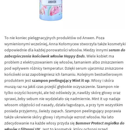
To nie koniec pielęgnacyjnych produktów od Anwen. Poza
wymienionymi wcześniej, Anna Kołomycew stworzyła także kosmetyki
odpowiednie dla każdej porowatości włosów. Miedzy innymi
serum do
zabezpieczenia końcówek włosów Happy Ends
. Wiele kobiet ma
problem z elektryzowaniem się włosów, łamaniem albo zniszczeniem
pod wpływem różnicy temperatur. Dzięki serum ujarzmisz zniszczone
końcówki oraz zapobiegniesz ich łamaniu. Kolejnym bestsellerowym
produktem jest
szampon peelingujący Mint it up
. Włosy i skóra
muszą raz na jakiś czas przejść głębokie oczyszczenie. Szampon nie
tylko oczyści kosmyki, ale też odświeży je, nawilży skórę głowy oraz
sprawi, żeby sebum nie wydzielało się nadmiernie. Mint it up nadaje
włosom objętości od nasady, działa łagodząco, a przy tym wszystkim
posiada przyjemny, świeży zapach. Szampon peelingujący poprawia
także ukrwienie skóry głowy i stymuluje wzrost włosów. Na lato
zdecydowanie na każde włosy przyda się
Summer Protect mgiełka do
włosów z filtrami UV
. Jest to kosmetyk, który ochroni przed