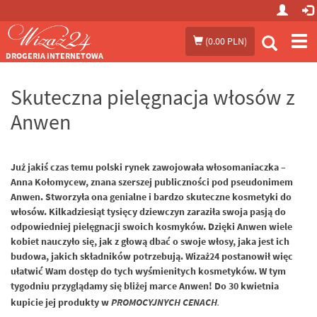
Prze
(
0.00 PLN
)
me
DROGERIA INTERNETOWA
Skuteczna pielęgnacja włosów z
Anwen
Już jakiś czas temu polski rynek zawojowała włosomaniaczka –
Anna Kołomycew, znana szerszej publiczności pod pseudonimem
Anwen. Stworzyła ona genialne i bardzo skuteczne kosmetyki do
włosów. Kilkadziesiąt tysięcy dziewczyn zaraziła swoja pasją do
odpowiedniej pielęgnacji swoich kosmyków. Dzięki Anwen wiele
kobiet nauczyło się, jak z głową dbać o swoje włosy, jaka jest ich
budowa, jakich składników potrzebują. Wizaż24 postanowił więc
ułatwić Wam dostęp do tych wyśmienitych kosmetyków. W tym
tygodniu przyglądamy się bliżej marce Anwen! Do 30 kwietnia
kupicie jej produkty w
PROMOCYJNYCH
CENACH
.