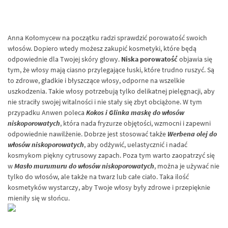
Anna Kołomycew na początku radzi sprawdzić porowatość swoich
włosów. Dopiero wtedy możesz zakupić kosmetyki, które będą
odpowiednie dla Twojej skóry głowy.
Niska porowatość
objawia się
tym, że włosy mają ciasno przylegające łuski, które trudno ruszyć. Są
to zdrowe, gładkie i błyszczące włosy, odporne na wszelkie
uszkodzenia. Takie włosy potrzebują tylko delikatnej pielęgnacji, aby
nie straciły swojej witalności i nie stały się zbyt obciążone. W tym
przypadku Anwen poleca
Kokos i Glinka maskę do włosów
niskoporowatych
, która nada fryzurze objętości, wzmocni i zapewni
odpowiednie nawilżenie. Dobrze jest stosować także
Werbena olej do
włosów niskoporowatych
, aby odżywić, uelastycznić i nadać
kosmykom piękny cytrusowy zapach. Poza tym warto zaopatrzyć się
w
Masło murumuru do włosów niskoporowatych
, można je używać nie
tylko do włosów, ale także na twarz lub całe ciało. Taka ilość
kosmetyków wystarczy, aby Twoje włosy były zdrowe i przepięknie
mieniły się w słońcu.