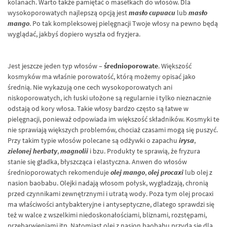
kolanach. Warto także pamiętać o masełkach do włosów. Dla
wysokoporowatych najlepszą opcją jest
masło cupuacu
lub
masło
mango
. Po tak kompleksowej pielęgnacji Twoje włosy na pewno będą
wyglądać, jakbyś dopiero wyszła od fryzjera.
Jest jeszcze jeden typ włosów –
średnioporowate
. Większość
kosmyków ma właśnie porowatość, którą możemy opisać jako
średnią. Nie wykazują one cech wysokoporowatych ani
niskoporowatych, ich łuski ułożone są regularnie i tylko nieznacznie
odstają od kory włosa. Takie włosy bardzo często są łatwe w
pielęgnacji, ponieważ odpowiada im większość składników. Kosmyki te
nie sprawiają większych problemów, chociaż czasami mogą się puszyć.
Przy takim typie włosów polecane są odżywki o zapachu
irysa
,
zielonej herbaty
,
magnolii
i
bzu
. Produkty te sprawią, że fryzura
stanie się gładka, błyszcząca i elastyczna. Anwen do włosów
średnioporowatych rekomenduje
olej mango
,
olej procaxi
lub
olej z
nasion baobabu
. Olejki nadają włosom połysk, wygładzają, chronią
przed czynnikami zewnętrznymi i utratą wody. Poza tym olej procaxi
ma właściwości antybakteryjne i antyseptyczne, dlatego sprawdzi się
też w walce z wszelkimi niedoskonałościami, bliznami, rozstępami,
przebarwieniami itp. Natomiast olej z nasion baobabu przyda się dla