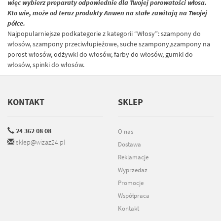
więc wybierz preparaty odpowiednie dla Twojej porowatości włosa.
Kto wie, może od teraz produkty Anwen na stałe zawitają na Twojej
półce.
Najpopularniejsze podkategorie z kategorii “Włosy”:
szampony do
włosów
,
szampony przeciwłupieżowe
,
suche szampony
,
szampony na
porost włosów
,
odżywki do włosów
,
farby do włosów
,
gumki do
włosów
,
spinki do włosów
.
KONTAKT
SKLEP
24 362 08 08
O nas
sklep@wizaz24.pl
Dostawa
Reklamacje
Wyprzedaż
Promocje
Współpraca
Kontakt