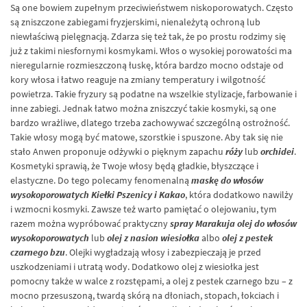
Są one bowiem zupełnym przeciwieństwem niskoporowatych. Często
są zniszczone zabiegami fryzjerskimi, nienależytą ochroną lub
niewłaściwą pielęgnacją. Zdarza się też tak, że po prostu rodzimy się
już z takimi niesfornymi kosmykami. Włos o wysokiej porowatości ma
nieregularnie rozmieszczoną łuskę, która bardzo mocno odstaje od
kory włosa i łatwo reaguje na zmiany temperatury i wilgotność
powietrza. Takie fryzury są podatne na wszelkie stylizacje, farbowanie i
inne zabiegi. Jednak łatwo można zniszczyć takie kosmyki, są one
bardzo wrażliwe, dlatego trzeba zachowywać szczególną ostrożność.
Takie włosy mogą być matowe, szorstkie i spuszone. Aby tak się nie
stało Anwen proponuje odżywki o pięknym zapachu
róży
lub
orchidei
.
Kosmetyki sprawią, że Twoje włosy będą gładkie, błyszczące i
elastyczne. Do tego polecamy fenomenalną
maskę do włosów
wysokoporowatych Kiełki Pszenicy i Kakao
, która dodatkowo nawilży
i wzmocni kosmyki. Zawsze też warto pamiętać o olejowaniu, tym
razem można wypróbować praktyczny
spray Marakuja olej do włosów
wysokoporowatych
lub
olej z nasion wiesiołka
albo
olej z pestek
czarnego bzu
. Olejki wygładzają włosy i zabezpieczają je przed
uszkodzeniami i utratą wody. Dodatkowo olej z wiesiołka jest
pomocny także w walce z rozstępami, a olej z pestek czarnego bzu – z
mocno przesuszoną, twardą skórą na dłoniach, stopach, łokciach i