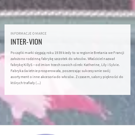
INFORMACJE O MARCE
INTER-VION
Początki marki sięgają roku 1939 kiedy to w regionie Bretania we Francji
założono rodzinną fabrykę szczotek do włosów. Właściciel nazwał
fabrykę KillyS – od imion trzech swoich córek: Katherine, Lily i Sylvie.
Fabryka świetnie prosperowała, poszerzając sukcesywnie swój
asortyment o inne akcesoria do włosów. Z czasem, salony piękności do
których trafiały (...)