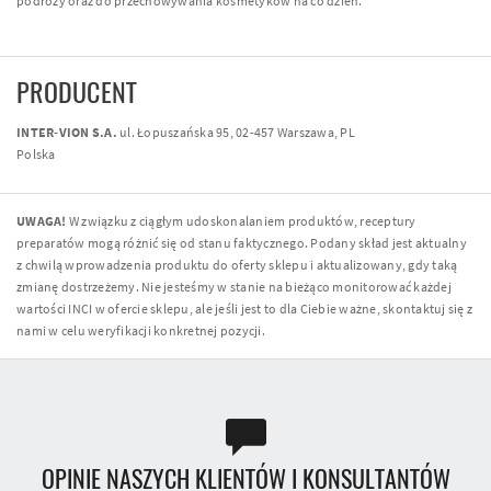
podróży oraz do przechowywania kosmetyków na co dzień.
PRODUCENT
INTER-VION S.A.
ul. Łopuszańska 95, 02-457 Warszawa, PL
Polska
UWAGA!
W związku z ciągłym udoskonalaniem produktów, receptury
preparatów mogą różnić się od stanu faktycznego. Podany skład jest aktualny
z chwilą wprowadzenia produktu do oferty sklepu i aktualizowany, gdy taką
zmianę dostrzeżemy. Nie jesteśmy w stanie na bieżąco monitorować każdej
wartości INCI w ofercie sklepu, ale jeśli jest to dla Ciebie ważne, skontaktuj się z
nami w celu weryfikacji konkretnej pozycji.
OPINIE NASZYCH KLIENTÓW I KONSULTANTÓW