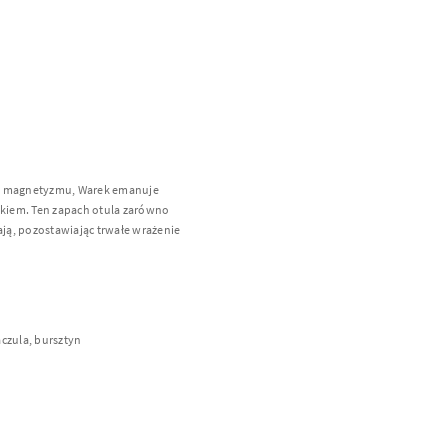
y
 i magnetyzmu, Warek emanuje
kiem. Ten zapach otula zarówno
ają, pozostawiając trwałe wrażenie
aczula, bursztyn