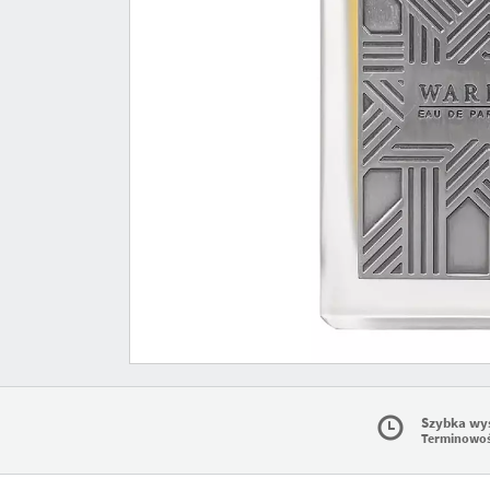
Szybka wy
Terminowo