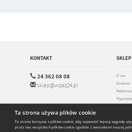
KONTAKT
SKLEP
24 362 08 08
O nas
Dostawa
sklep@wizaz24.pl
Reklamac
Wyprzeda
Promocje
Ta strona używa plików cookie
Współpra
Ta strona korzysta z plików cookie, aby zapewnić lepszą wygodę uży
Kontakt
przez nas wszystkich plików cookie zgodnie z warunkami naszej polit