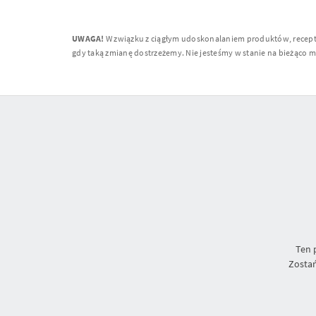
UWAGA!
W związku z ciągłym udoskonalaniem produktów, receptur
gdy taką zmianę dostrzeżemy. Nie jesteśmy w stanie na bieżąco moni
Ten 
Zostań