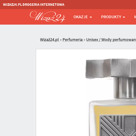
WIZAZ24.PL DROGERIA INTERNETOWA
OKAZJE
PRODUKTY
Wizaż24.pl
»
Perfumeria
»
Unisex / Wody perfumowa