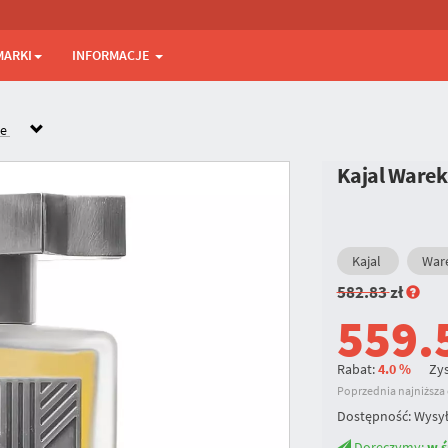
MARKI
INFORMACJE
ne
Kajal Ware
Kajal
War
582.83
zł
559.
Rabat:
4.0 %
Zys
Poprzednia najniższa c
Dostępność:
Wysył
Doręczymy:
w ś