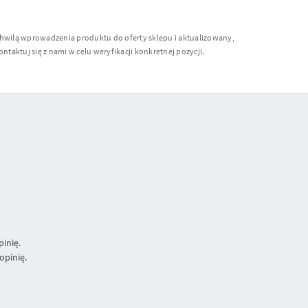
chwilą wprowadzenia produktu do oferty sklepu i aktualizowany,
ntaktuj się z nami w celu weryfikacji konkretnej pozycji.
inię.
opinię.