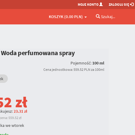
MOJE KONTO
ZALOGUJ SIĘ
KOSZYK (0.00 PLN)
Szukaj...
k Woda perfumowana spray
Pojemność:
100 ml
Cena jednostkowa: 559.52 PLN za 100ml
ek
52
zł
kujesz:
23.31 zł
ena: 559.52 zł
ka we wtorek
rodę