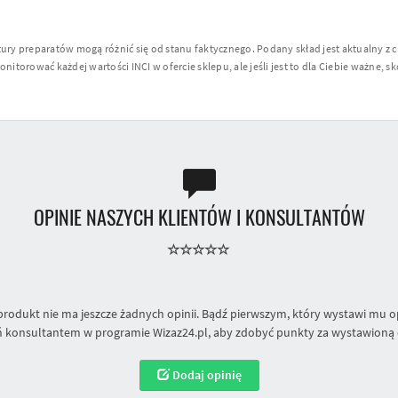
y preparatów mogą różnić się od stanu faktycznego. Podany skład jest aktualny z 
torować każdej wartości INCI w ofercie sklepu, ale jeśli jest to dla Ciebie ważne, sko
OPINIE NASZYCH KLIENTÓW I KONSULTANTÓW
produkt nie ma jeszcze żadnych opinii. Bądź pierwszym, który wystawi mu op
 konsultantem w programie Wizaz24.pl, aby zdobyć punkty za wystawioną 
Dodaj opinię