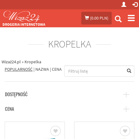
Prze
(
0.00 PLN
)
me
DROGERIA INTERNETOWA
KROPELKA
Wizaż24.pl
»
Kropelka
POPULARNOŚĆ
|
NAZWA
|
CENA
DOSTĘPNOŚĆ
CENA