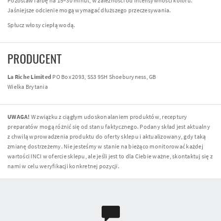
Pozostaw farbę na 15–30 minut, w zależności od intensywności koloru.
Jaśniejsze odcienie mogą wymagać dłuższego przeczesywania.
Spłucz włosy ciepłą wodą.
PRODUCENT
La Riche Limited
PO Box 2093, SS3 9SH Shoeburyness, GB
Wielka Brytania
UWAGA!
W związku z ciągłym udoskonalaniem produktów, receptury
preparatów mogą różnić się od stanu faktycznego. Podany skład jest aktualny
z chwilą wprowadzenia produktu do oferty sklepu i aktualizowany, gdy taką
zmianę dostrzeżemy. Nie jesteśmy w stanie na bieżąco monitorować każdej
wartości INCI w ofercie sklepu, ale jeśli jest to dla Ciebie ważne, skontaktuj się z
nami w celu weryfikacji konkretnej pozycji.