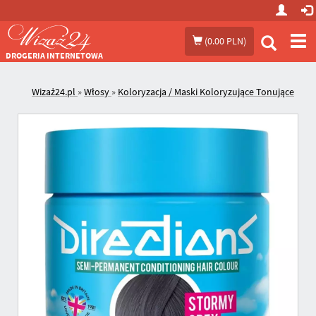
Prze
(
0.00 PLN
)
me
DROGERIA INTERNETOWA
Wizaż24.pl
»
Włosy
»
Koloryzacja / Maski Koloryzujące Tonujące