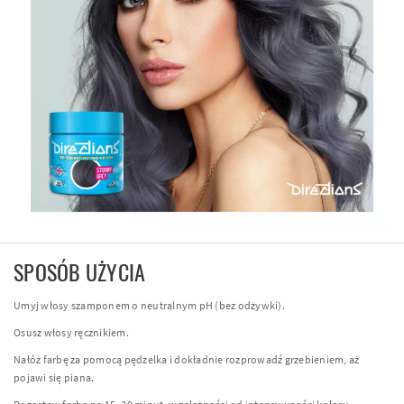
SPOSÓB UŻYCIA
Umyj włosy szamponem o neutralnym pH (bez odżywki).
Osusz włosy ręcznikiem.
Nałóż farbę za pomocą pędzelka i dokładnie rozprowadź grzebieniem, aż
pojawi się piana.