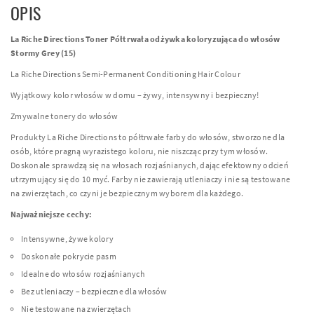
OPIS
La Riche Directions Toner Półtrwała odżywka koloryzująca do włosów
Stormy Grey (15)
La Riche Directions Semi-Permanent Conditioning Hair Colour
Wyjątkowy kolor włosów w domu – żywy, intensywny i bezpieczny!
Zmywalne tonery do włosów
Produkty La Riche Directions to półtrwałe farby do włosów, stworzone dla
osób, które pragną wyrazistego koloru, nie niszcząc przy tym włosów.
Doskonale sprawdzą się na włosach rozjaśnianych, dając efektowny odcień
utrzymujący się do 10 myć. Farby nie zawierają utleniaczy i nie są testowane
na zwierzętach, co czyni je bezpiecznym wyborem dla każdego.
Najważniejsze cechy:
Intensywne, żywe kolory
Doskonałe pokrycie pasm
Idealne do włosów rozjaśnianych
Bez utleniaczy – bezpieczne dla włosów
Nie testowane na zwierzętach