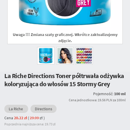
Uwaga !!! Zmiana szaty graficznej. Wkrótce zaktualizujemy
zdjęcie.
La Riche Directions Toner półtrwała odżywka
koloryzująca do włosów
15 Stormy Grey
Pojemność:
100 ml
Cena jednostkowa: 19.56 PLN za 100ml
La Riche
Directions
Cena
20.22 zł
(
29.99
zł
)
Poprzednia najniższa cena: 19.73 zł