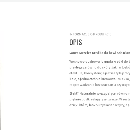
INFORMACJE O PRODUKCIE
OPIS
Laura Mercier Kredka do brwi Ash Blon
Woskowo-pudrowa formuła kredki do br
przylega zarówno do skóry, jak i włos
efekt. Jej konsystencja jest na tyle pre
linie, a jednocześnie kremowa i miękka
rozprowadzanie bez szarpania czy osyp
Efekt? Naturalnie wyglądające, równom
pięknie podkreślają rysy twarzy. W zes
dzięki której łatwo uzyskasz precyzyjn