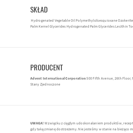
SKŁAD
Hydrogenated Vegetable Oil Polymethylsilsesquioxane Ozokerite 
Palm Kernel Glycerides Hydrogenated Palm Glycerides Lecithin Toco
PRODUCENT
Advent International Corporation
500 Fifth Avenue, 26th Floor,
Stany Zjednoczone
UWAGA!
W związku z ciągłym udoskonalaniem produktów, receptur
gdy taką zmianę dostrzeżemy. Nie jesteśmy w stanie na bieżąco moni