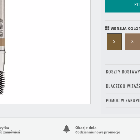
PO
WERSJA KOLO
X
X
KOSZTY DOSTAW
DLACZEGO WIZAŻ
POMOC W ZAKUPI
syłka
Okazje dnia
ść zamówień
Codziennie nowe promocje