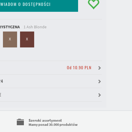
WIADOM O DOSTĘPNOŚCI
RYSTYCZNA
1 Ash Blonde
X
X
Y
Od 10.90 PLN
24
E
Szeroki asortyment
Mamy ponad 30.000 produktów