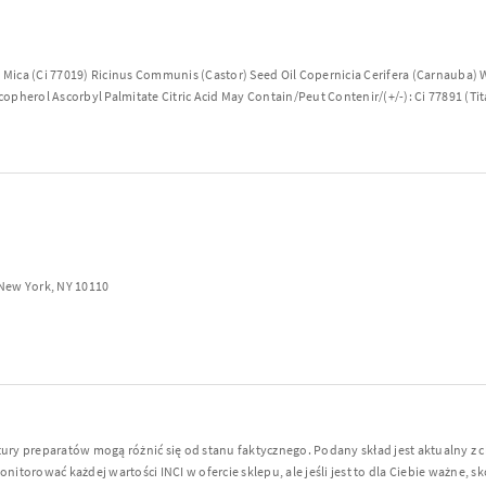
Mica (Ci 77019) Ricinus Communis (Castor) Seed Oil Copernicia Cerifera (Carnauba
pherol Ascorbyl Palmitate Citric Acid May Contain/Peut Contenir/(+/-): Ci 77891 (Tit
 New York, NY 10110
y preparatów mogą różnić się od stanu faktycznego. Podany skład jest aktualny z 
torować każdej wartości INCI w ofercie sklepu, ale jeśli jest to dla Ciebie ważne, sko