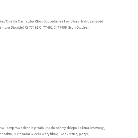
) Wax/Cire De Carnauba Rhus Succedanea Fruit Wax Hydrogenated
anium Dioxide) Ci 77491 Ci 77492 Ci 77499 (Iron Oxides)
chwilą wprowadzenia produktu do oferty sklepu i aktualizowany,
ntaktuj się z nami w celu weryfikacji konkretnej pozycji.