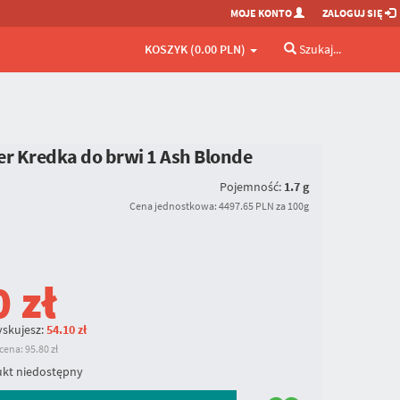
MOJE KONTO
ZALOGUJ SIĘ
KOSZYK (0.00 PLN)
Szukaj...
er Kredka do brwi
1 Ash Blonde
Pojemność:
1.7 g
Cena jednostkowa: 4497.65 PLN za 100g
0
zł
skujesz:
54.10 zł
ena: 95.80 zł
kt niedostępny