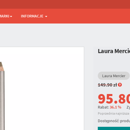
MARKI
INFORMACJE
Laura Merci
Laura Mercier
149.90
zł
95.8
Rabat:
36.1 %
Zy
Poprzednia najniższa c
Dostępność:
produ