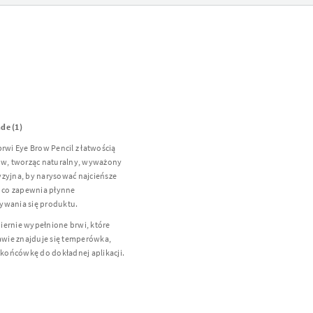
de (1)
wi Eye Brow Pencil z łatwością
ków, tworząc naturalny, wyważony
cyzyjna, by narysować najcieńsze
, co zapewnia płynne
ywania się produktu.
iernie wypełnione brwi, które
tawie znajduje się temperówka,
ą końcówkę do dokładnej aplikacji.