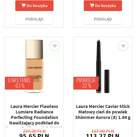
Do koszyka
Do koszyka
PODGLĄD
PODGLĄD
U NAS TANIEJ
PROMOCJA
-63 %
-32 %
Laura Mercier Flawless
Laura Mercier Caviar Stick
Lumiere Radiance
Matowy cień do powiek
Perfecting Foundation
Shimmer Aurora (8) 1.64 g
Nawilżający podkład do
twarzy Butterscotch (2W2)
259.00 PLN
167.00 PLN
30 ml
95.65 PLN
113.27 PLN