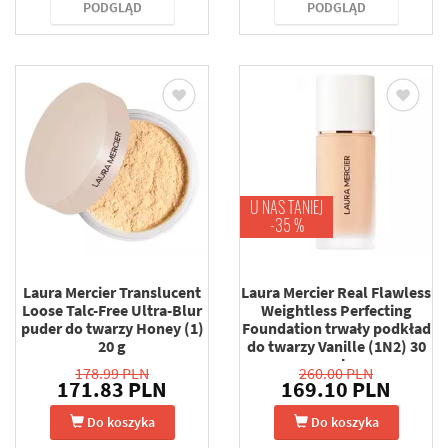
PODGLĄD
PODGLĄD
U NAS TANIEJ
-35 %
Laura Mercier Translucent
Laura Mercier Real Flawless
Loose Talc-Free Ultra-Blur
Weightless Perfecting
puder do twarzy Honey (1)
Foundation trwały podkład
20 g
do twarzy Vanille (1N2) 30
ml
178.99 PLN
260.00 PLN
171.83 PLN
169.10 PLN
Do koszyka
Do koszyka