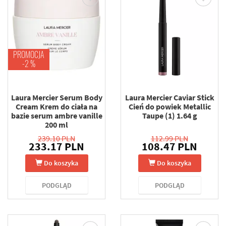
PROMOCJA
-2 %
Laura Mercier Serum Body
Laura Mercier Caviar Stick
Cream Krem do ciała na
Cień do powiek Metallic
bazie serum ambre vanille
Taupe (1) 1.64 g
200 ml
239.10 PLN
112.99 PLN
233.17 PLN
108.47 PLN
Do koszyka
Do koszyka
PODGLĄD
PODGLĄD