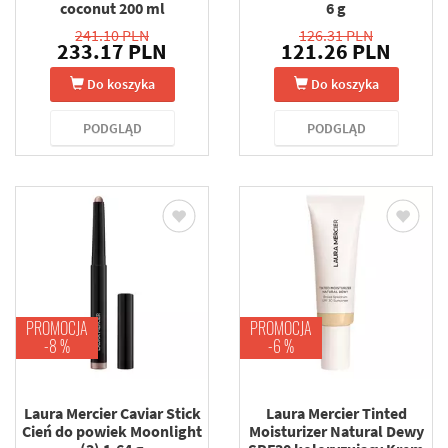
coconut 200 ml
6 g
241.10 PLN
126.31 PLN
233.17 PLN
121.26 PLN
Do koszyka
Do koszyka
PODGLĄD
PODGLĄD
PROMOCJA
PROMOCJA
-8 %
-6 %
Laura Mercier Caviar Stick
Laura Mercier Tinted
Cień do powiek Moonlight
Moisturizer Natural Dewy