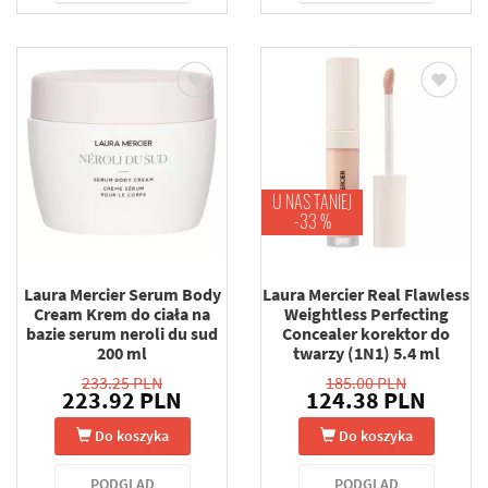
U NAS TANIEJ
-33 %
Laura Mercier Serum Body
Laura Mercier Real Flawless
Cream Krem do ciała na
Weightless Perfecting
bazie serum neroli du sud
Concealer korektor do
200 ml
twarzy (1N1) 5.4 ml
233.25 PLN
185.00 PLN
223.92 PLN
124.38 PLN
Do koszyka
Do koszyka
PODGLĄD
PODGLĄD