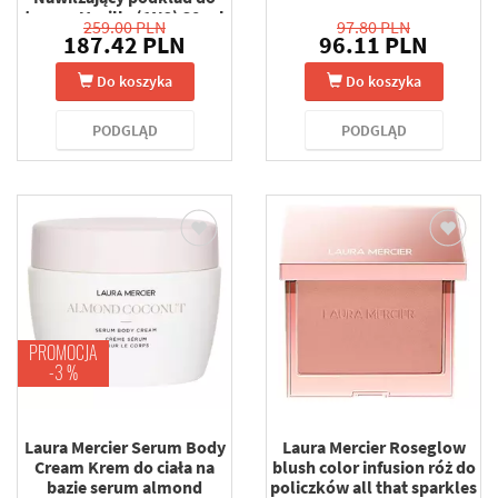
twarzy Vanille (1N2) 30 ml
259.00 PLN
97.80 PLN
187.42 PLN
96.11 PLN
Do koszyka
Do koszyka
PODGLĄD
PODGLĄD
PROMOCJA
-3 %
Laura Mercier Serum Body
Laura Mercier Roseglow
Cream Krem do ciała na
blush color infusion róż do
bazie serum almond
policzków all that sparkles