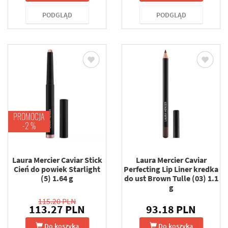
PODGLĄD
PODGLĄD
PROMOCJA
-2 %
Laura Mercier Caviar Stick
Laura Mercier Caviar
Cień do powiek Starlight
Perfecting Lip Liner kredka
(5) 1.64 g
do ust Brown Tulle (03) 1.1
g
115.20 PLN
113.27 PLN
93.18 PLN
Do koszyka
Do koszyka