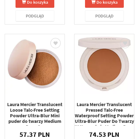
Do koszyka
Do koszyka
PODGLĄD
PODGLĄD
Laura Mercier Translucent
Laura Mercier Translucent
Loose Talc-Free Setting
Pressed Talc-Free
Powder Ultra-Blur Mini
Waterproof Setting Powder
puder do twarzy Medium
Ultra-Blur Puder Do Twarzy
Deep 6 g
W Kompakcie Medium Deep
(01) 6.5 g
57.37 PLN
74.53 PLN