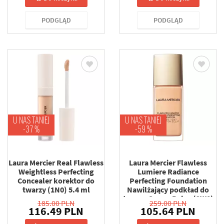
PODGLĄD
PODGLĄD
U NAS TANIEJ
U NAS TANIEJ
-37 %
-59 %
Laura Mercier Real Flawless
Laura Mercier Flawless
Weightless Perfecting
Lumiere Radiance
Concealer korektor do
Perfecting Foundation
twarzy (1N0) 5.4 ml
Nawilżający podkład do
twarzy Creme Beige (2W0)
185.00 PLN
259.00 PLN
30 ml
116.49 PLN
105.64 PLN