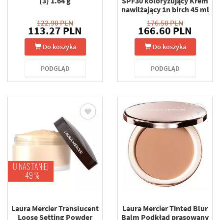
(3) 1.64 g
SPF30 koloryzujący Krem
nawilżający 1n birch 45 ml
122.90 PLN
176.50 PLN
113.27 PLN
166.60 PLN
Do koszyka
Do koszyka
PODGLĄD
PODGLĄD
U NAS TANIEJ
-49 %
Laura Mercier Translucent
Laura Mercier Tinted Blur
Loose Setting Powder
Balm Podkład prasowany