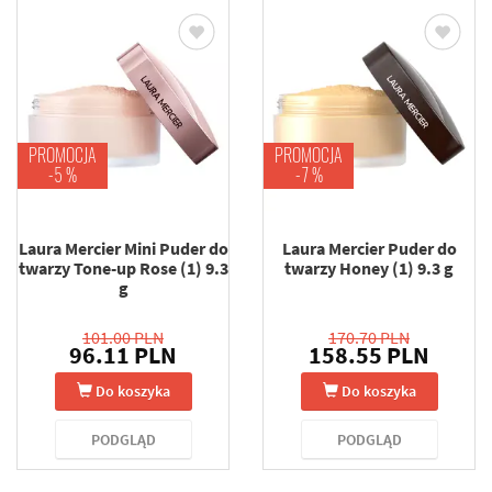
PROMOCJA
PROMOCJA
-5 %
-7 %
Laura Mercier Mini Puder do
Laura Mercier Puder do
twarzy Tone-up Rose (1) 9.3
twarzy Honey (1) 9.3 g
g
101.00 PLN
170.70 PLN
96.11 PLN
158.55 PLN
Do koszyka
Do koszyka
PODGLĄD
PODGLĄD