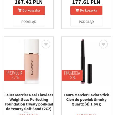
ml
187.42 PLN
177.61 PLN
Do koszyka
Do koszyka
PODGLĄD
PODGLĄD
PROMOCJA
PROMOCJA
-32 %
-3 %
Laura Mercier Real Flawless
Laura Mercier Caviar Stick
Weightless Perfecting
Cień do powiek Smoky
Foundation trwały podkład
Quartz (4) 1.64 g
do twarzy Soft Sand (2C2)
30 ml