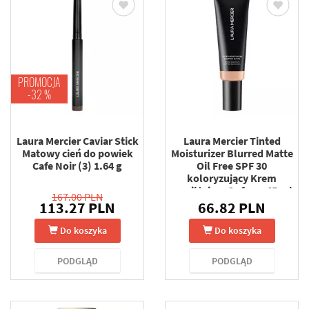
PROMOCJA
-32 %
Laura Mercier Caviar Stick
Laura Mercier Tinted
Matowy cień do powiek
Moisturizer Blurred Matte
Cafe Noir (3) 1.64 g
Oil Free SPF 30
koloryzujący Krem
nawilżający 3c fawn 45 ml
167.00 PLN
113.27 PLN
66.82 PLN
Do koszyka
Do koszyka
PODGLĄD
PODGLĄD