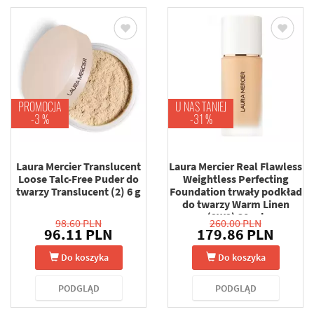
PROMOCJA
U NAS TANIEJ
-3 %
-31 %
Laura Mercier Translucent
Laura Mercier Real Flawless
Loose Talc-Free Puder do
Weightless Perfecting
twarzy Translucent (2) 6 g
Foundation trwały podkład
do twarzy Warm Linen
(2W2) 30 ml
98.60 PLN
260.00 PLN
96.11 PLN
179.86 PLN
Do koszyka
Do koszyka
PODGLĄD
PODGLĄD