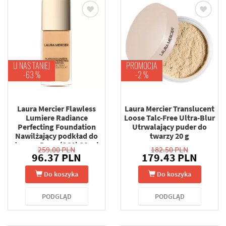
U NAS TANIEJ
PROMOCJA
-63 %
-2 %
Laura Mercier Flawless
Laura Mercier Translucent
Lumiere Radiance
Loose Talc-Free Ultra-Blur
Perfecting Foundation
Utrwalający puder do
Nawilżający podkład do
twarzy 20 g
twarzy Dune (3C1) 30 ml
259.00 PLN
182.50 PLN
96.37 PLN
179.43 PLN
Do koszyka
Do koszyka
PODGLĄD
PODGLĄD