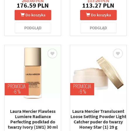
260.00 PLN
117.20 PLN
176.59 PLN
113.27 PLN
Do koszyka
Do koszyka
PODGLĄD
PODGLĄD
PROMOCJA
PROMOCJA
-6 %
-9 %
Laura Mercier Flawless
Laura Mercier Translucent
Lumiere Radiance
Loose Setting Powder Light
Perfecting podkład do
Catcher puder do twarzy
twarzy Ivory (1W1) 30 ml
Honey Star (1) 29 g