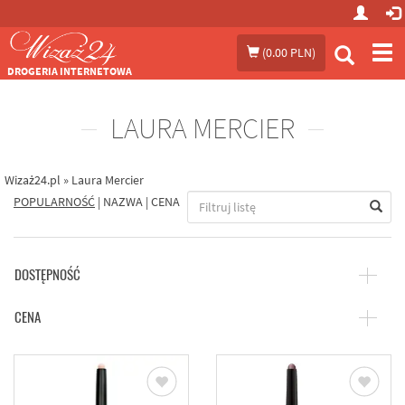
Prze
(
0.00 PLN
)
me
DROGERIA INTERNETOWA
LAURA MERCIER
Wizaż24.pl
»
Laura Mercier
POPULARNOŚĆ
|
NAZWA
|
CENA
DOSTĘPNOŚĆ
CENA