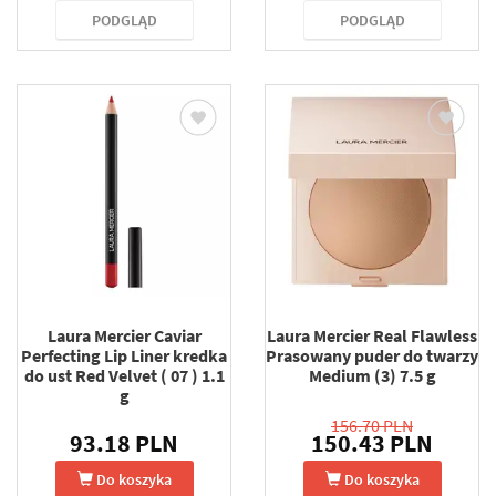
PODGLĄD
PODGLĄD
Laura Mercier Caviar
Laura Mercier Real Flawless
Perfecting Lip Liner kredka
Prasowany puder do twarzy
do ust Red Velvet ( 07 ) 1.1
Medium (3) 7.5 g
g
156.70 PLN
93.18 PLN
150.43 PLN
Do koszyka
Do koszyka