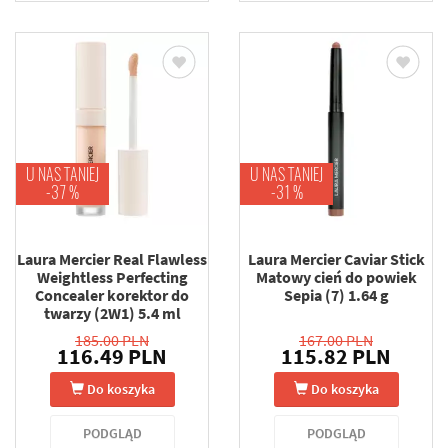
U NAS TANIEJ
U NAS TANIEJ
-37 %
-31 %
Laura Mercier Real Flawless
Laura Mercier Caviar Stick
Weightless Perfecting
Matowy cień do powiek
Concealer korektor do
Sepia (7) 1.64 g
twarzy (2W1) 5.4 ml
185.00 PLN
167.00 PLN
116.49 PLN
115.82 PLN
Do koszyka
Do koszyka
PODGLĄD
PODGLĄD