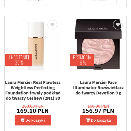
U NAS TANIEJ
PROMOCJA
-35 %
-6 %
Laura Mercier Real Flawless
Laura Mercier Face
Weightless Perfecting
Illuminator Rozświetlacz
Foundation trwały podkład
do twarzy Devotion 9 g
do twarzy Ceshew (2N1) 30
ml
260.00 PLN
166.30 PLN
169.10 PLN
156.97 PLN
Do koszyka
Do koszyka