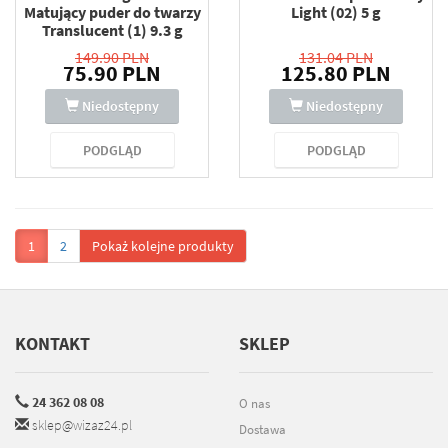
Matujący puder do twarzy
Light (02) 5 g
Translucent (1) 9.3 g
149.90 PLN
131.04 PLN
75.90 PLN
125.80 PLN
Niedostępny
Niedostępny
PODGLĄD
PODGLĄD
1
2
Pokaż kolejne produkty
KONTAKT
SKLEP
24 362 08 08
O nas
sklep@wizaz24.pl
Dostawa