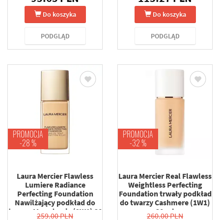
Do koszyka
Do koszyka
PODGLĄD
PODGLĄD
PROMOCJA
PROMOCJA
-28 %
-32 %
Laura Mercier Flawless
Laura Mercier Real Flawless
Lumiere Radiance
Weightless Perfecting
Perfecting Foundation
Foundation trwały podkład
Nawilżający podkład do
do twarzy Cashmere (1W1)
twarzy Macadamia (2W1) 30
30 ml
259.00 PLN
260.00 PLN