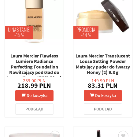
U NAS TANIEJ
PROMOCJA
-15 %
-44 %
Laura Mercier Flawless
Laura Mercier Translucent
Lumiere Radiance
Loose Setting Powder
Perfecting Foundation
Matujący puder do twarzy
Nawilżający podkład do
Honey (2) 9.3 g
twarzy Honey (3N2) 30 ml
259.00 PLN
149.90 PLN
218.99 PLN
83.31 PLN
Do koszyka
Do koszyka
PODGLĄD
PODGLĄD