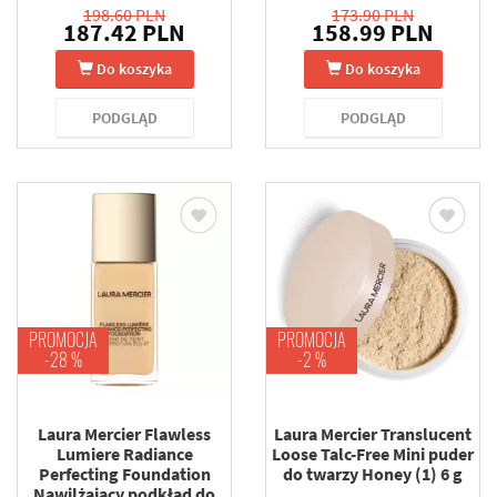
198.60 PLN
173.90 PLN
187.42 PLN
158.99 PLN
Do koszyka
Do koszyka
PODGLĄD
PODGLĄD
PROMOCJA
PROMOCJA
-28 %
-2 %
Laura Mercier Flawless
Laura Mercier Translucent
Lumiere Radiance
Loose Talc-Free Mini puder
Perfecting Foundation
do twarzy Honey (1) 6 g
Nawilżający podkład do