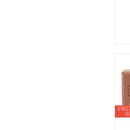
U NAS 
-36