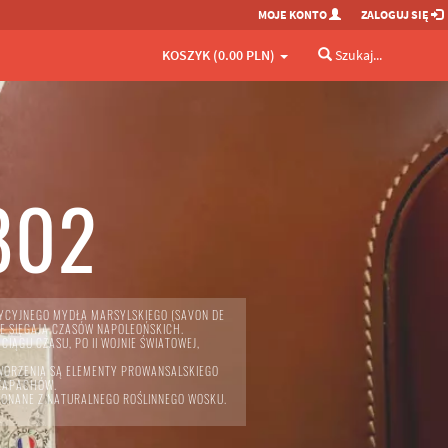
MOJE KONTO
ZALOGUJ SIĘ
KOSZYK (0.00 PLN)
Szukaj...
802
YCYJNEGO MYDŁA MARSYLSKIEGO (SAVON DE
IE SIĘGAJĄ CZASÓW NAPOLEOŃSKICH.
IĄGU CZASU, PO II WOJNIE ŚWIATOWEJ,
 TWORZENIA SĄ ELEMENTY PROWANSALSKIEGO
 ZAPACHÓW.
KONANE Z NATURALNEGO ROŚLINNEGO WOSKU.