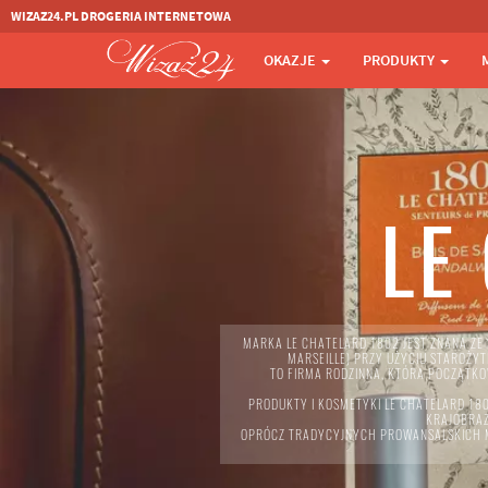
WIZAZ24.PL DROGERIA INTERNETOWA
OKAZJE
PRODUKTY
LE
MARKA LE CHATELARD 1802 JEST ZNANA Z
MARSEILLE) PRZY UŻYCIU STAROŻYT
TO FIRMA RODZINNA, KTÓRA POCZĄTKOW
PRODUKTY I KOSMETYKI LE CHATELARD 180
KRAJOBRAZ
OPRÓCZ TRADYCYJNYCH PROWANSALSKICH MY