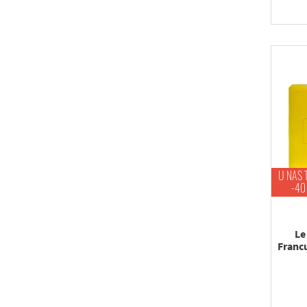
U NAS 
-40
Le
Franc