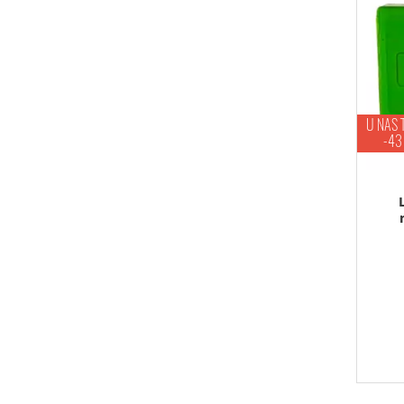
U NAS 
-43