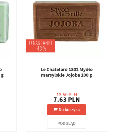
U NAS TANIEJ
-43 %
o
Le Chatelard 1802 Mydło
 g
marsylskie Jojoba 100 g
13.50 PLN
7.63 PLN
Do koszyka
PODGLĄD