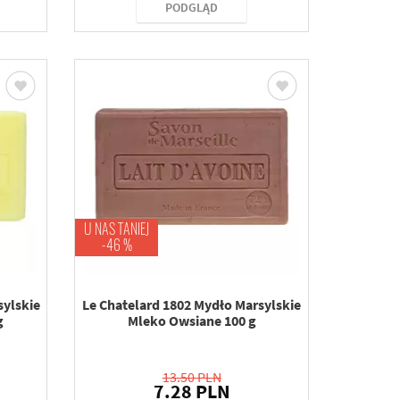
PODGLĄD
U NAS TANIEJ
-46 %
sylskie
Le Chatelard 1802 Mydło Marsylskie
g
Mleko Owsiane 100 g
13.50 PLN
7.28 PLN