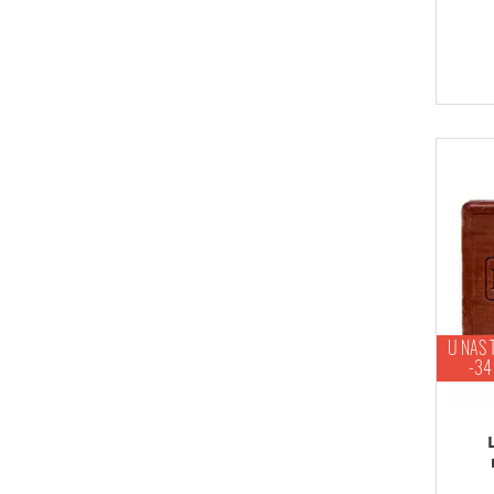
U NAS 
-34