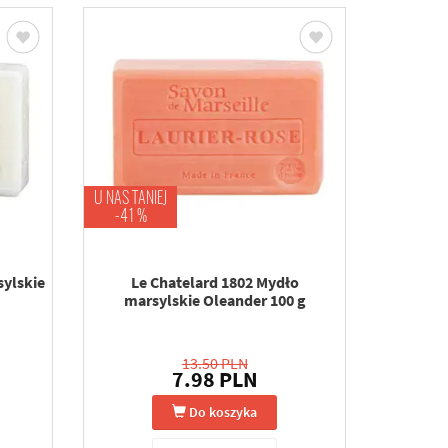
U NAS TANIEJ
-41 %
sylskie
Le Chatelard 1802 Mydło
marsylskie Oleander 100 g
13.50 PLN
7.98 PLN
Do koszyka