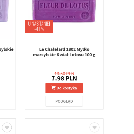
U NAS TANIEJ
-41 %
sylskie
Le Chatelard 1802 Mydło
marsylskie Kwiat Lotosu 100 g
13.50 PLN
7.98 PLN
Do koszyka
PODGLĄD