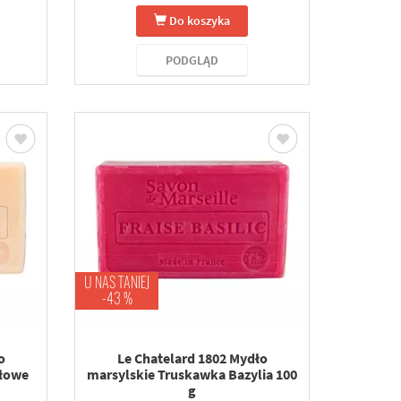
Do koszyka
PODGLĄD
U NAS TANIEJ
-43 %
o
Le Chatelard 1802 Mydło
ałowe
marsylskie Truskawka Bazylia 100
g