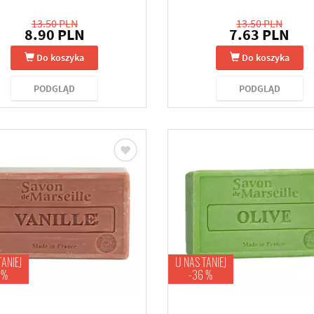
13.50 PLN
13.50 PLN
8.90 PLN
7.63 PLN
Do koszyka
Do koszyka
PODGLĄD
PODGLĄD
TANIEJ
U NAS TANIEJ
 %
-36 %