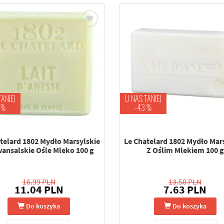
TANIEJ
U NAS TANIEJ
 %
-43 %
telard 1802 Mydło Marsylskie
Le Chatelard 1802 Mydło Mar
ansalskie Ośle Mleko 100 g
Z Oślim Mlekiem 100 g
16.99 PLN
13.50 PLN
11.04 PLN
7.63 PLN
Do koszyka
Do koszyka