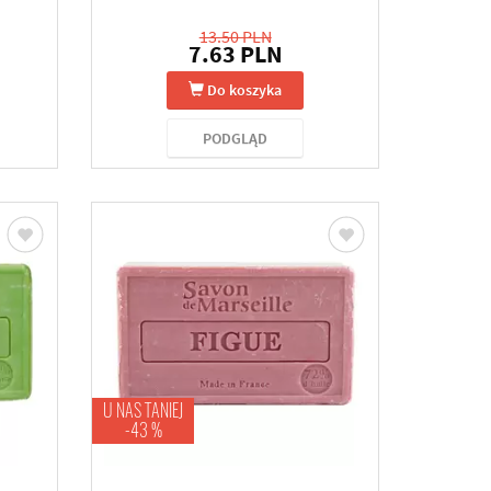
13.50 PLN
7.63 PLN
Do koszyka
PODGLĄD
U NAS TANIEJ
-43 %