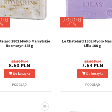
TANIEJ
U NAS TANIEJ
 %
-43 %
telard 1802 Mydło Marsylskie
Le Chatelard 1802 Mydło Mar
Rozmaryn 125 g
Lilia 100 g
13.50 PLN
13.50 PLN
8.60 PLN
7.63 PLN
Do koszyka
Do koszyka
PODGLĄD
PODGLĄD