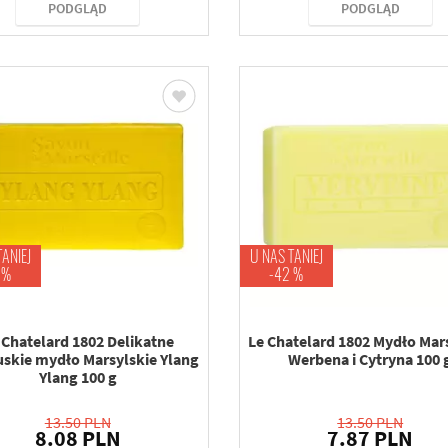
PODGLĄD
PODGLĄD
TANIEJ
U NAS TANIEJ
 %
-42 %
 Chatelard 1802 Delikatne
Le Chatelard 1802 Mydło Mar
uskie mydło Marsylskie Ylang
Werbena i Cytryna 100 
Ylang 100 g
13.50 PLN
13.50 PLN
8.08 PLN
7.87 PLN