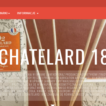
MARKI
INFORMACJE
 CHATELARD 1
E SWOJEGO ZAANGAŻOWANIA W UPRAWĘ LAWENDY ORAZ PRODUKCJĘ KOSMETYKÓW I TRAD
NYCH RECEPTUR I METODY RĘCZNEJ PRODUKCJI (FABRICATION ARTISANALE). JEJ KORZEN
O SPECJALIZOWAŁA SIĘ W UPRAWIE LAWENDY I WYTWARZANIU OLEJKU ETERYCZNEGO. W C
PRZEKSZTAŁCIŁA SIĘ W MANUFAKTURĘ KOSMETYCZNĄ I MYDLARSKĄ.
2 SĄ REZULTATEM PASJI ORAZ MIŁOŚCI DO RODZINNEGO REGIONU. INSPIRACJĄ DLA ICH
U, TAKIE JAK LAWENDA, ZIOŁA, KWIATY, SŁOŃCE, KOLOROWE AKCENTY I RÓŻNORODNOŚĆ
DEŁ, W OFERCIE LE CHATELARD 1802 ZNAJDUJĄ SIĘ RÓWNIEŻ ŚWIECE ZAPACHOWE WY