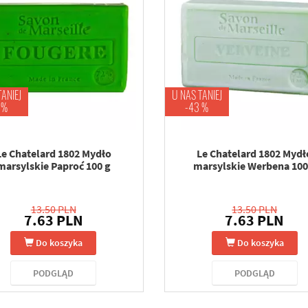
TANIEJ
U NAS TANIEJ
 %
-43 %
Le Chatelard 1802 Mydło
Le Chatelard 1802 Mydł
marsylskie Paproć 100 g
marsylskie Werbena 100
13.50 PLN
13.50 PLN
7.63 PLN
7.63 PLN
Do koszyka
Do koszyka
PODGLĄD
PODGLĄD