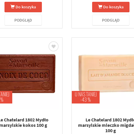
Do koszyka
Do koszyka
PODGLĄD
PODGLĄD
TANIEJ
U NAS TANIEJ
 %
-43 %
Le Chatelard 1802 Mydło
Le Chatelard 1802 Mydł
marsylskie kokos 100 g
marsylskie mleczko migd
100 g