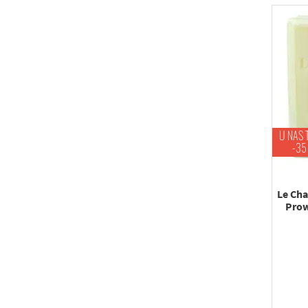
U NAS 
-35
Le Cha
Prow