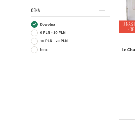
CENA
U NAS 
Dowolna
-36
0 PLN - 10 PLN
10 PLN - 20 PLN
Le Cha
Inna