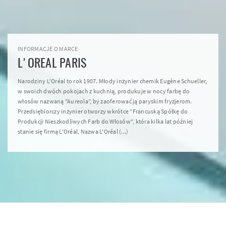
INFORMACJE O MARCE
L'OREAL PARIS
Narodziny L'Oréal to rok 1907. Młody inżynier chemik Eugène Schueller,
w swoich dwóch pokojach z kuchnią, produkuje w nocy farbę do
włosów nazwaną "Aureola”, by zaoferować ją paryskim fryzjerom.
Przedsiębiorczy inżynier otworzy wkrótce "Francuską Spółkę do
Produkcji Nieszkodliwych Farb do Włosów", która kilka lat później
stanie się firmą L'Oréal. Nazwa L'Oréal (...)