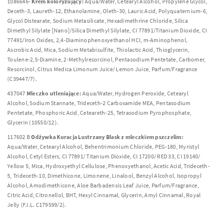
1086646-
Krem koloryzujący:
Aqua/Water, Cetearyl Alcohol, Propylene Glycol,
Deceth-3, Laureth-12, Ethanolamine, Oleth-30, Lauric Acid, Polyquaternium-6,
Glycol Distearate, Sodium Metasilicate, Hexadimethrine Chloride, Silica
Dimethyl Silylate [Nano]/Silica Dimethyl Silylate, CI 77891/Titanium Dioxide, CI
77491/Iron Oxides, 2,4-Diaminophenoxyethanol HCI, m-Aminophenol,
Ascrobic Acid, Mica, Sodium Metabisulfite, Thiolactic Acid, Thioglycerin,
Toulene-2,5-Diamine, 2-Methylresorcinol, Pentasodium Pentetate, Carbomer,
Resorcinol, Citrus Medica Limonum Juice/ Lemon Juice, Parfum/Fragrance
(C39447/7).
437047
Mleczko utleniające:
Aqua/Water, Hydrogen Peroxide, Cetearyl
Alcohol, Sodium Stannate, Trideceth-2 Carboxamide MEA, Pentasodium
Pentetate, Phosphoric Acid, Ceteareth-25, Tetrasodium Pyrophosphate,
Glycerin (10550/12).
117602 B
Odżywka Kuracja Lustrzany Blask z mleczkiem pszczelim:
Aqua/Water, Cetearyl Alcohol, Behentrimonium Chloride, PEG-180, Myristyl
Alcohol, Cetyl Esters, CI 77891/ Titanium Dioxide, CI 17200/ RED 33, CI 19140/
Yellow 5, Mica, Hydroxyethyl Cellulose, Phenoxyethanol, Acetic Acid, Trideceth-
5, Trideceth-10, Dimethicone, Limonene, Linalool, Benzyl Alcohol, Isopropyl
Alcohol, Amodimethicone, Aloe Barbadensis Leaf Juice, Parfum/Fragrance,
Citric Acid, Citronellol, BHT, Hexyl Cinnamal, Glycerin, Amyl Cinnamal, Royal
Jelly (F.I.L. C179599/2).