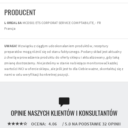
PRODUCENT
L OREAL SA
MCD501 ETS CORPORAT SERVICE COMPTABILITE, - FR
Francja
UWAGA!
W związku z ciągłym udoskonalaniem produktów, receptury
preparatów mogą różnić się od stanu faktycznego. Podany skład jest aktualny
z chwilą wprowadzenia produktu do oferty sklepu i aktualizowany, gdy taką
zmianę dostrzeżemy. Nie jesteśmy w stanie na bieżąco monitorować każdej
wartości INCI w ofercie sklepu, ale jeśli jest to dla Ciebie ważne, skontaktuj się z
nami w celu weryfikacji konkretnej pozycji.
OPINIE NASZYCH KLIENTÓW I KONSULTANTÓW
OCENA:
4.06
/
5.0
NA PODSTAWIE
32
OPINII