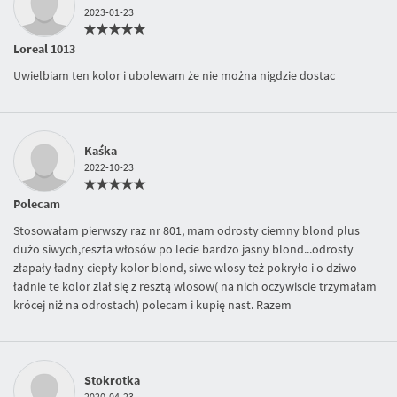
2023-01-23
Loreal 1013
Uwielbiam ten kolor i ubolewam że nie można nigdzie dostac
Kaśka
2022-10-23
Polecam
Stosowałam pierwszy raz nr 801, mam odrosty ciemny blond plus
dużo siwych,reszta włosów po lecie bardzo jasny blond...odrosty
złapały ładny ciepły kolor blond, siwe wlosy też pokryło i o dziwo
ładnie te kolor zlał się z resztą wlosow( na nich oczywiscie trzymałam
krócej niż na odrostach) polecam i kupię nast. Razem
Stokrotka
2020-04-23