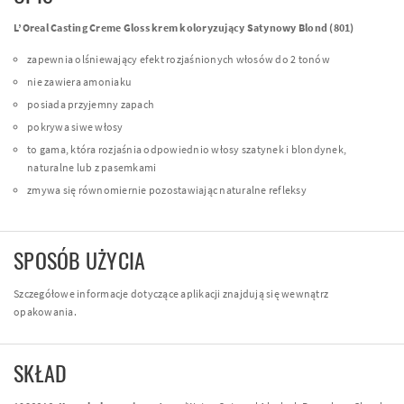
L’Oreal Casting Creme Gloss krem koloryzujący Satynowy Blond (801)
zapewnia olśniewający efekt rozjaśnionych włosów do 2 tonów
nie zawiera amoniaku
posiada przyjemny zapach
pokrywa siwe włosy
to gama, która rozjaśnia odpowiednio włosy szatynek i blondynek,
naturalne lub z pasemkami
zmywa się równomiernie pozostawiając naturalne refleksy
SPOSÓB UŻYCIA
Szczegółowe informacje dotyczące aplikacji znajdują się wewnątrz
opakowania.
SKŁAD