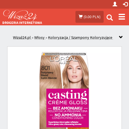
Prze
(
0.00 PLN
)
me
DROGERIA INTERNETOWA
Wizaż24.pl
»
Włosy
»
Koloryzacja / Szampony Koloryzujące