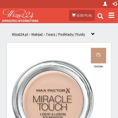
Prze
(
0.00 PLN
)
me
DROGERIA INTERNETOWA
Wizaż24.pl
»
Makijaż
»
Twarz / Podkłady/ Fluidy