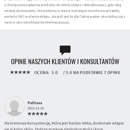
z chwilą wprowadzenia produktu do oferty sklepu i aktualizowany, gdy taką
zmianę dostrzeżemy. Nie jesteśmy w stanie na bieżąco monitorować każdej
wartości INCI w ofercie sklepu, ale jeśli jest to dla Ciebie ważne, skontaktuj się z
nami w celu weryfikacji konkretnej pozycji.
OPINIE NASZYCH KLIENTÓW I KONSULTANTÓW
OCENA:
5.0
/
5.0
NA PODSTAWIE
7
OPINII
Patitaaa
2013-11-16
Ma kremowa konsystencję, która jest bardzo lekka, doskonale wtapia
się w kolor skóry. Dobrze maskuje niedoskonałości i kryje