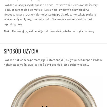
Podkład w łatwy i szybki sposób pozwoli zatuszować niedoskonałości cery.
Produkt bardzo dobrze matuje, już cieniutka warstwa pozwoli ukryć
niedoskonałości. Doskonała konsystencja podkładu w kontakcie ze skórą
zamienia się w płynny, puszysty fluid. Nie zawiera konserwantów i jest
hipoalergiczny.
Efekt
: Perfekcyjny, lekki makijaż, doskonałe krycie bez obciążania skóry.
SPOSÓB UŻYCIA
Podkład nakładać za pomocą gąbki która znajduje się w pudełku z podkładem.
Należy stosować niewielką ilość, gdyż podkład jest bardzo wydajny.