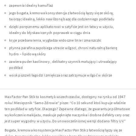
zapewnia idealny kamuflaż
jego bogata, kremowa konsystencja z łatwością łączy się ze skórą,
tworząc idealną, lekko nawilżoną bazę dla codziennego podkładu
dzięki poręcznemu aplikatorowi w sztyfcie jest on łatwy w użyciu,
idealny do błyskawicznych poprawek w ciągu dnia
kryje przebarwienia, wygładza widoczne linie i zmarszczki
płynna parafina zapobiega utracie wilgoci, chroni naturalną barierę
hydro – lipidową skóry
zawiera puder kaolinowy , delikatny czynnik matujący i utrwalający
podkład
wosk pszczeli łagodzi i zmiękcza oraz zatrzymuje wilgoć w skórze
Max Factor Pan Stik to kosmetyk wszechczasów, dostępny na rynku od 1947
roku! Miesięcznik “Samo Zdrowie” pisze: “Co 10 sekund ktoś kupuje właśnie
ten podkład w sztyfcie. Dlaczego? Zapewne dlatego, że gwarantuje półmatowe
wykończenie makijażu, maskuje pęknięte naczynka i drobne defekty cery oraz
jest super wygodny w użyciu. Do unowocześnionej wersji dodano filtry UV.”
Bogata, kremowa konsystencja Max Factor Pan Stik z łatwością łączy się ze