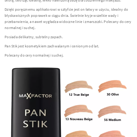
skórą, tworząc idealną, lekko nawilżoną bazę dla codziennego makijażu.
Dzięki poręcznemu aplikatorowi w sztyfcie jest on łatwy w użyciu, idealny do
błyskawicznych poprawek w ciągu dnia. Świetnie kryje wszelkie wady i
przebarwienia, a nawet wygładza widoczne linie i zmarszczki. Polecany do cery
normalnej i suchej.
Posiada delikatny, subtelny zapach.
Pan Stik jest kosmetykiem zachwalanym i cenionym od lat.
Polecany do cery normalnej i suchej.