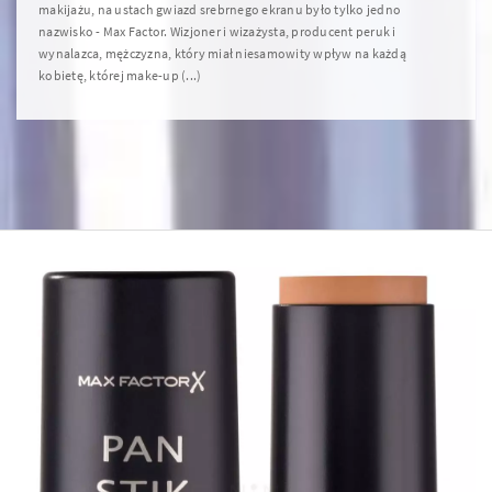
makijażu, na ustach gwiazd srebrnego ekranu było tylko jedno
nazwisko - Max Factor. Wizjoner i wizażysta, producent peruk i
wynalazca, mężczyzna, który miał niesamowity wpływ na każdą
kobietę, której make-up (...)