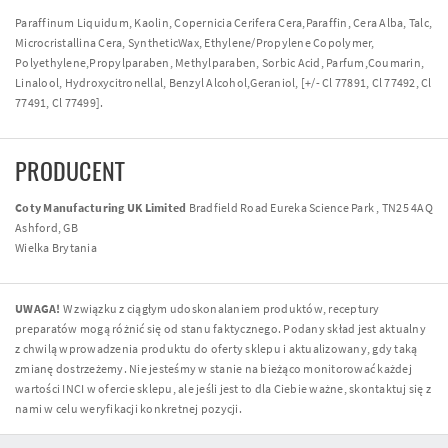
Paraffinum Liquidum, Kaolin, Copernicia Cerifera Cera,Paraffin, Cera Alba, Talc,
Microcristallina Cera, SyntheticWax, Ethylene/Propylene Copolymer,
Polyethylene,Propylparaben, Methylparaben, Sorbic Acid, Parfum,Coumarin,
Linalool, Hydroxycitronellal, Benzyl Alcohol,Geraniol, [+/- Cl 77891, Cl 77492, Cl
77491, Cl 77499].
PRODUCENT
Coty Manufacturing UK Limited
Bradfield Road Eureka Science Park , TN25 4AQ
Ashford, GB
Wielka Brytania
UWAGA!
W związku z ciągłym udoskonalaniem produktów, receptury
preparatów mogą różnić się od stanu faktycznego. Podany skład jest aktualny
z chwilą wprowadzenia produktu do oferty sklepu i aktualizowany, gdy taką
zmianę dostrzeżemy. Nie jesteśmy w stanie na bieżąco monitorować każdej
wartości INCI w ofercie sklepu, ale jeśli jest to dla Ciebie ważne, skontaktuj się z
nami w celu weryfikacji konkretnej pozycji.