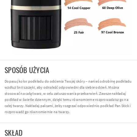
SPOSÓB UŻYCIA
Dopasuj kolor podkładu do odcienia Twojej skóry – nanieś odrobinę podkładu
wzdłuż linii szczęki, aby odnaleźć odpowiedni dla siebie odcień. Można
stosować na całą twarz, w celu zatuszowania przebarwień. Zawsze nakładaj
podkład w świetle dziennym, dzięki temu równomierne rozprowadzisz go na
całej twarzy. Nakładaj palcami, żeby rozgrzać odpowiednio podkład Pan Stick i
rozprowadź go równomiernie na twarzy.
SKŁAD