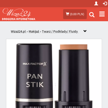
Prze
(
0.00 PLN
)
me
DROGERIA INTERNETOWA
Wizaż24.pl
»
Makijaż
»
Twarz / Podkłady/ Fluidy