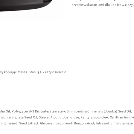
przeciwwskazaniami dla kobiet w ciąży.
wykonując masaż. Stosuj 1-2 razy dziennie.
a Oil, Polyglyceryl-3 Dicitrate/Stearate••, Simmondsia Chinensis (Jojoba) Seed Oil,
nsonia Digitata Seed Oil, Stearyl Alcohol, Cellulose, Xylitylglucoside••, Xanthan Gum••, A
(Linseed) Seed Extract, Glucose, Tocopherol, Benzoic Acid, Tetrasodium Glutamate Di