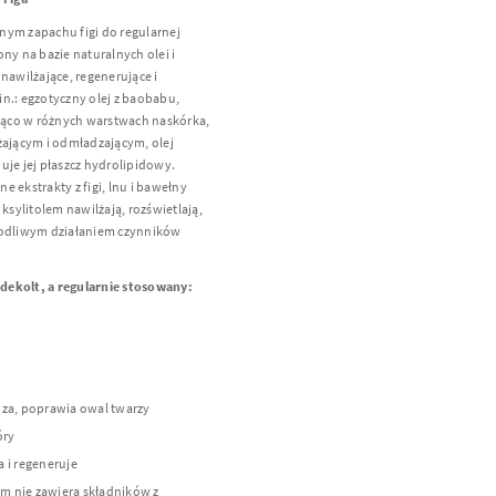
nym zapachu figi do regularnej
ny na bazie naturalnych olei i
nawilżające, regenerujące i
n.: egzotyczny olej z baobabu,
ująco w różnych warstwach naskórka,
żającym i odmładzającym, olej
uje jej płaszcz hydrolipidowy.
 ekstrakty z figi, lnu i bawełny
sylitolem nawilżają, rozświetlają,
kodliwym działaniem czynników
i dekolt,
a regularnie stosowany:
dza, poprawia owal twarzy
óry
 i regeneruje
m nie zawiera składników z