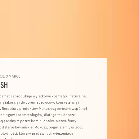
JE O MARCE
SH
smetics produkuje wyjątkowe kosmetyki naturalne,
ują jakością i doborem surowców, konsystencją i
. Receptury produktów Mokosh są owocem wspólnej
hnologów i kosmetologów, dlatego tak dobrze
ją realnym potrzebom Klientów. Nazwa firmy
d starosłowiańskiej Mokosz, bogini ziemi, wilgoci,
i płodności, która w pradawnych wierzeniach