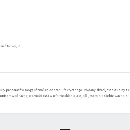
Kazuń Nowy, PL
y preparatów mogą różnić się od stanu faktycznego. Podany skład jest aktualny z 
torować każdej wartości INCI w ofercie sklepu, ale jeśli jest to dla Ciebie ważne, sko