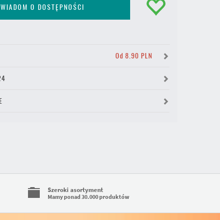
WIADOM O DOSTĘPNOŚCI
Y
Od 8.90 PLN
24
E
Szeroki asortyment
Mamy ponad 30.000 produktów