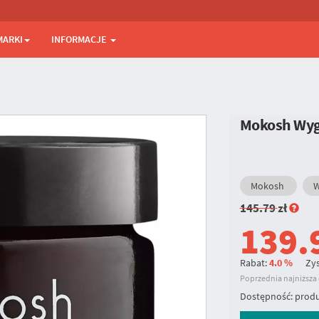
MARKI
INFORMACJE
Mokosh Wygł
Mokosh
W
145.79
zł
139.
Rabat:
4.0 %
Zys
Poprzednia najniższa c
Dostępność:
produ