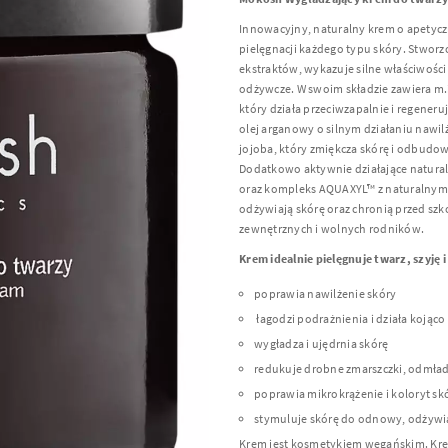
Innowacyjny, naturalny krem o apetycz
pielęgnacji każdego typu skóry. Stworzo
ekstraktów, wykazuje silne właściwości 
odżywcze. W swoim składzie zawiera m.i
który działa przeciwzapalnie i regener
olej arganowy o silnym działaniu nawil
jojoba, który zmiękcza skórę i odbudow
Dodatkowo aktywnie działające naturalne
oraz kompleks AQUAXYL™ z naturalnym k
odżywiają skórę oraz chronią przed sz
zewnętrznych i wolnych rodników.
Krem idealnie pielęgnuje twarz, szyję 
poprawia nawilżenie skóry
łagodzi podrażnienia i działa kojąco
wygładza i ujędrnia skórę
redukuje drobne zmarszczki, odmła
poprawia mikrokrążenie i koloryt sk
stymuluje skórę do odnowy, odżywia
Krem jest kosmetykiem wegańskim. Kre