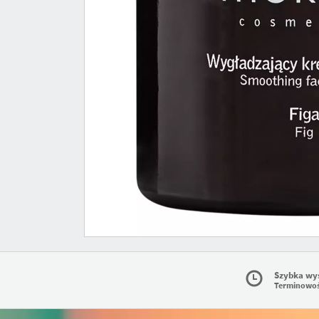
Szybka wy
Terminowo