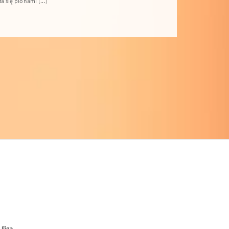
 się plonami (...)
 Figa