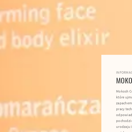
INFORMAC
MOKO
Mokosh Co
które ujm
zapachem
pracy tec
odpowiada
pochodzi o
urodzaju 