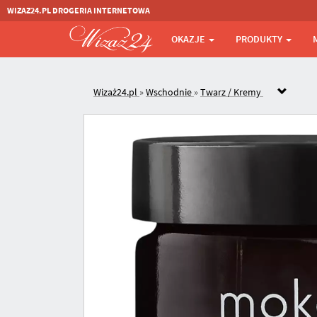
WIZAZ24.PL DROGERIA INTERNETOWA
OKAZJE
PRODUKTY
Wizaż24.pl
»
Wschodnie
»
Twarz / Kremy