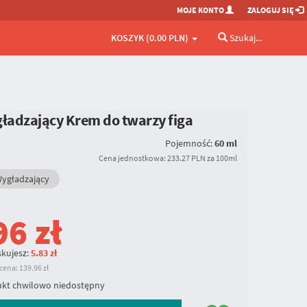
MOJE KONTO
ZALOGUJ SIĘ
KOSZYK (0.00 PLN)
Szukaj...
adzający Krem do twarzy figa
Pojemność:
60 ml
Cena jednostkowa: 233.27 PLN za 100ml
ygładzający
96
zł
kujesz:
5.83 zł
ena: 139.96 zł
kt chwilowo niedostępny