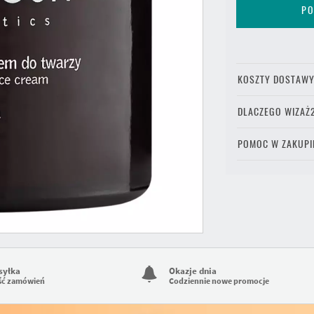
PO
KOSZTY DOSTAW
DLACZEGO WIZAŻ
POMOC W ZAKUPI
syłka
Okazje dnia
ść zamówień
Codziennie nowe promocje