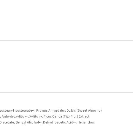
 Isostearyl Isostearate••, Prunus Amygdalus Dulcis (Sweet Almond)
nhydroxylitol••, Xylitol••, Ficus Carica (Fig) Fruit Extract,
acetate, Benzyl Alcohol••, Dehydroacetic Acid••, Helianthus