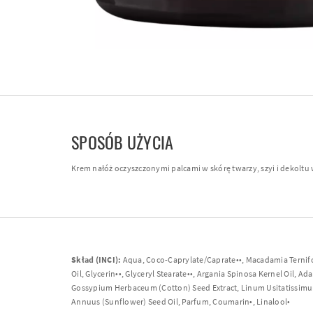
SPOSÓB UŻYCIA
Krem nałóż oczyszczonymi palcami w skórę twarzy, szyi i dekoltu 
Skład (INCI):
Aqua, Coco-Caprylate/Caprate••, Macadamia Ternifoli
Oil, Glycerin••, Glyceryl Stearate••, Argania Spinosa Kernel Oil, Ada
Gossypium Herbaceum (Cotton) Seed Extract, Linum Usitatissimum 
Annuus (Sunflower) Seed Oil, Parfum, Coumarin•, Linalool•