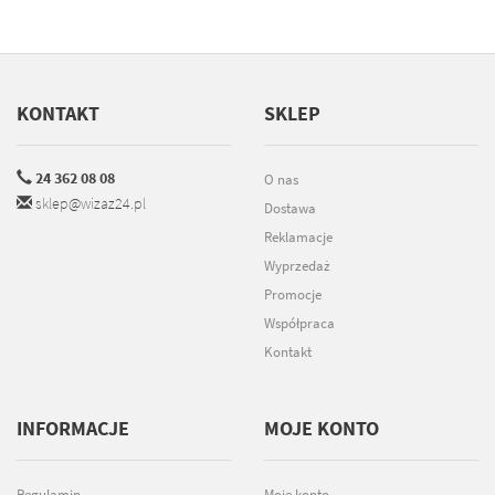
KONTAKT
SKLEP
24 362 08 08
O nas
sklep@wizaz24.pl
Dostawa
Reklamacje
Wyprzedaż
Promocje
Współpraca
Kontakt
INFORMACJE
MOJE KONTO
Regulamin
Moje konto