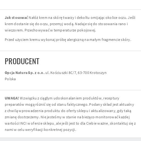
Jak stosować
Nałóż krem na skórę twarzy i dekoltu omijając okolice oczu. Jeśli
krem dostanie się do oczu, przemyj wodą. Nadaje się do stosowania rano i
wieczorem. Przechowywać w temperaturze pokojowej.
Przed użyciem kremu wykonaj próbę alergiczną na małym fragmencie skóry.
PRODUCENT
Opcja Natura Sp. z o.o.
ul. Kościuszki 8C/7, 63-700 Krotoszyn
Polska
UWAGA!
W związku z ciągłym udoskonalaniem produktów, receptury
preparatów mogą różnić się od stanu faktycznego. Podany skład jest aktualny
z chwilą wprowadzenia produktu do oferty sklepu i aktualizowany, gdy taką
zmianę dostrzeżemy. Nie jesteśmy w stanie na bieżąco monitorować każdej
wartości INCI w ofercie sklepu, ale jeśli jest to dla Ciebie ważne, skontaktuj się z
nami w celu weryfikacji konkretnej pozycji.