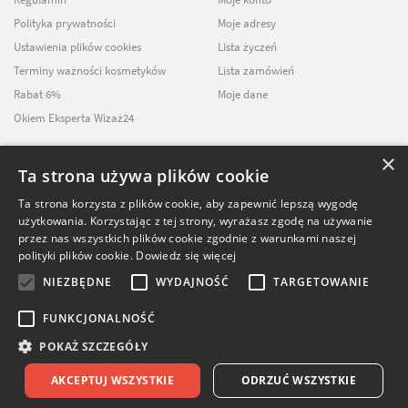
Polityka prywatności
Moje adresy
Ustawienia plików cookies
Lista życzeń
Terminy ważności kosmetyków
Lista zamówień
Rabat 6%
Moje dane
Okiem Eksperta Wizaż24
×
Ta strona używa plików cookie
NEWSLETTER
Ta strona korzysta z plików cookie, aby zapewnić lepszą wygodę
użytkowania. Korzystając z tej strony, wyrażasz zgodę na używanie
ZAPISZ SIĘ DO
przez nas wszystkich plików cookie zgodnie z warunkami naszej
NASZEGO NEWSLETTERA
polityki plików cookie.
Dowiedz się więcej
NIEZBĘDNE
WYDAJNOŚĆ
TARGETOWANIE
FUNKCJONALNOŚĆ
POKAŻ SZCZEGÓŁY
49.90
zł
© Softika.pl 2026
41.95
zł
DODAJ DO
AKCEPTUJ WSZYSTKIE
ODRZUĆ WSZYSTKIE
KOSZYKA
Doręczymy:
we wtorek