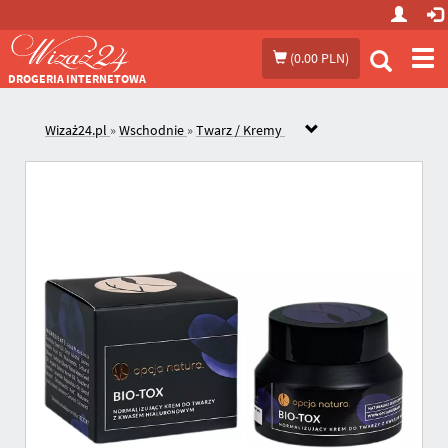
Prze
(
0.00 PLN
)
me
DROGERIA INTERNETOWA
Wizaż24.pl
»
Wschodnie
»
Twarz / Kremy