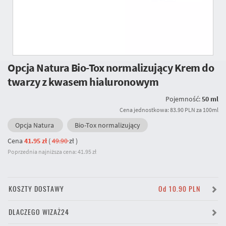
Opcja Natura Bio-Tox normalizujący Krem do
twarzy z kwasem hialuronowym
Pojemność:
50 ml
Cena jednostkowa: 83.90 PLN za 100ml
Opcja Natura
Bio-Tox normalizujący
Cena
41.95 zł
(
49.90
zł
)
Poprzednia najniższa cena: 41.95 zł
KOSZTY DOSTAWY
Od 10.90 PLN
DLACZEGO WIZAŻ24