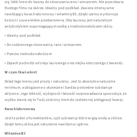
się, lekki krem do twarzy do stosowania rano i wieczorem. Nie pozostawia
tłustego filmu na skórze. Idealny pod podkład. Zawiera intensywnie
nawilżający kwas hialuronowy i witaminę B3, dzięki czemu wyrównuje
koloryt i usuwa lekkie przebarwienia. Olej laurowy jest naturalnym
antybiotykiem wspomagającym walkę z niedoskonałościami skóry.
• Idealny pod podkład
• Do codziennego stosowania, rano i wieczorem.
• Przeciw niedoskonałościom
• Zapach pochodzi od oleju laurowego oraz olejku eterycznego z lawendy.
W czym tkwi sekret
Skład tego kremu jest prosty i naturalny. Jest to absolutne naturalne
minimum, wzbogacone o skuteczne i bardzo potrzebne substancje
aktywne. Jego lekkość, wydajność i łatwość rozprowadzania spowoduje, że
szybko stanie się to Twój ulubiony krem do codziennej pielęgnacji twarzy.
Kwas hialuronowy
Jest to jeden z humektantów, czyli substancji które wiążą wodę w skórze.
Dzięki temu skóra jest naturalnie nawilżona i jędrna.
Witamina B3