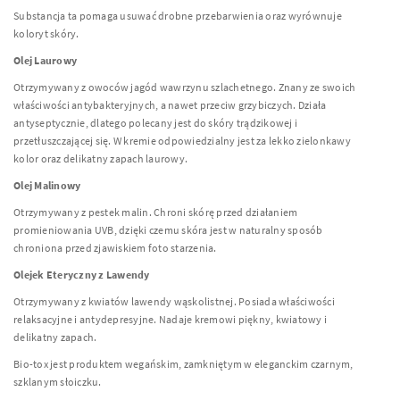
Substancja ta pomaga usuwać drobne przebarwienia oraz wyrównuje
koloryt skóry.
Olej Laurowy
Otrzymywany z owoców jagód wawrzynu szlachetnego. Znany ze swoich
właściwości antybakteryjnych, a nawet przeciw grzybiczych. Działa
antyseptycznie, dlatego polecany jest do skóry trądzikowej i
przetłuszczającej się. W kremie odpowiedzialny jest za lekko zielonkawy
kolor oraz delikatny zapach laurowy.
Olej Malinowy
Otrzymywany z pestek malin. Chroni skórę przed działaniem
promieniowania UVB, dzięki czemu skóra jest w naturalny sposób
chroniona przed zjawiskiem foto starzenia.
Olejek Eteryczny z Lawendy
Otrzymywany z kwiatów lawendy wąskolistnej. Posiada właściwości
relaksacyjne i antydepresyjne. Nadaje kremowi piękny, kwiatowy i
delikatny zapach.
Bio-tox jest produktem wegańskim, zamkniętym w eleganckim czarnym,
szklanym słoiczku.