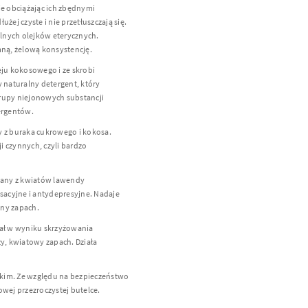
ie obciążając ich zbędnymi
żej czyste i nie przetłuszczają się.
lnych olejków eterycznych.
mną, żelową konsystencję.
ju kokosowego i ze skrobi
y naturalny detergent, który
rupy niejonowych substancji
ergentów.
y z buraka cukrowego i kokosa.
 czynnych, czyli bardzo
any z kwiatów lawendy
ksacyjne i antydepresyjne. Nadaje
tny zapach.
ał w wyniku skrzyżowania
ży, kwiatowy zapach. Działa
kim. Ze względu na bezpieczeństwo
owej przezroczystej butelce.