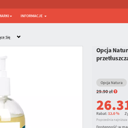
MARKI
INFORMACJE
ące Się
Opcja Natur
przetłuszcz
Opcja Natura
29.90
zł
26.3
Rabat:
12.0 %
Zy
Poprzednia najniższa c
Dostępność:
w ma