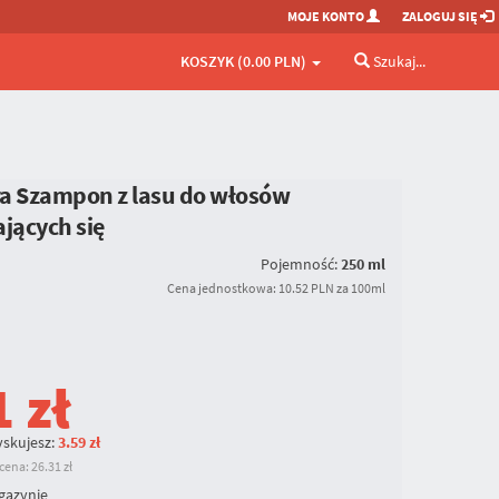
MOJE KONTO
ZALOGUJ SIĘ
KOSZYK (0.00 PLN)
Szukaj...
a Szampon z lasu do włosów
ających się
Pojemność:
250 ml
Cena jednostkowa: 10.52 PLN za 100ml
1
zł
skujesz:
3.59 zł
ena: 26.31 zł
gazynie