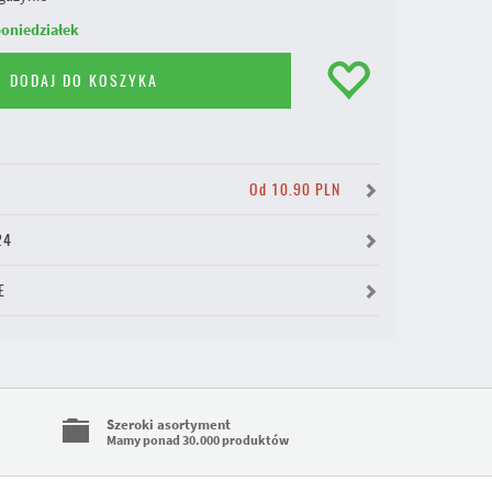
oniedziałek
DODAJ DO KOSZYKA
Y
Od 10.90 PLN
24
E
Szeroki asortyment
Mamy ponad 30.000 produktów