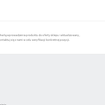
chwilą wprowadzenia produktu do oferty sklepu i aktualizowany,
ntaktuj się z nami w celu weryfikacji konkretnej pozycji.
inię.