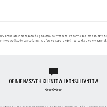
y preparatów mogą różnić się od stanu faktycznego. Podany skład jest aktualny z 
torować każdej wartości INCI w ofercie sklepu, ale jeśli jest to dla Ciebie ważne, sko
OPINIE NASZYCH KLIENTÓW I KONSULTANTÓW
produkt nie ma jeszcze żadnych opinii. Bądź pierwszym, który wystawi mu op