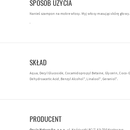
SPOSÓB UŻYCIA
Nanieś szampon na mokre włosy. Myj włosy masując skórę głowy.
.
SKŁAD
Aqua, Decyl Glucoside, Cocamidopropyl Betaine, Glycerin, Coco-Gl
Dehydroacetic Acid, Benzyl Alcohol*, Linalool*, Geraniol*.
PRODUCENT
Opcja Natura Sp. z o.o.
ul. Kościuszki 8C/7, 63-700 Krotoszyn