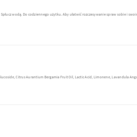
 Spłucz wodą. Do codziennego użytku. Aby ułatwić rozczesywanie spraw sobie i swo
ucoside, Citrus Aurantium Bergamia Fruit Oil, Lactic Acid, Limonene, Lavandula Angus