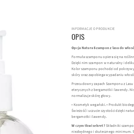
INFORMACJE O PRODUKCIE
OPIS
Opcja Natura Szampon z lasu do włosó
Formuła szamponu opiera się na roślin
Dzięki nim szampon w naturalny i delik
Kolor szamponu pochodzi od pokrzywy, 
skóry oraz zapobiega wypadaniu włos
Przecudowny zapach Szamponu z Lasu t
eterycznych z bergamotki i lawendy. 
normalizuje skórę głowy.
• Kosmetyk wegański. • Produkt biodegr
Świeżość i uczucie czystości dzięki na
bergamotki i lawendy.
W czym tkwi sekret?
Składniki szampo
niezbędnego i skutecznego minimum. S