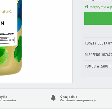
Doręczymy:
w p
KOSZTY DOSTAW
DLACZEGO WIZAŻ
POMOC W ZAKUPI
syłka
Okazje dnia
ść zamówień
Codziennie nowe promocje