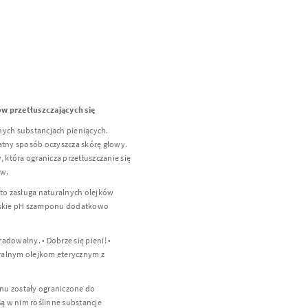
w przetłuszczających się
nych substancjach pieniących.
atny sposób oczyszcza skórę głowy.
która ogranicza przetłuszczanie się
ów.
o zasługa naturalnych olejków
Niskie pH szamponu dodatkowo
adowalny. • Dobrze się pieni! •
turalnym olejkom eterycznym z
nu zostały ograniczone do
ą w nim roślinne substancje