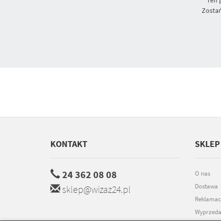
Zostań
KONTAKT
SKLEP
24 362 08 08
O nas
Dostawa
sklep@wizaz24.pl
Reklamac
Wyprzeda