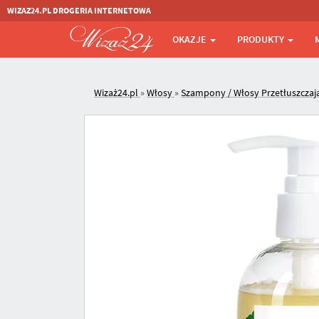
WIZAZ24.PL DROGERIA INTERNETOWA
OKAZJE
PRODUKTY
Wizaż24.pl
»
Włosy
»
Szampony / Włosy Przetłuszczaj