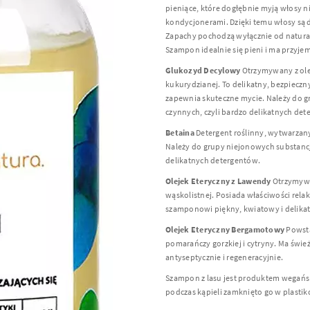
pieniące, które dogłębnie myją włosy n
kondycjonerami. Dzięki temu włosy są dłu
Zapachy pochodzą wyłącznie od natura
Szampon idealnie się pieni i ma przyje
Glukozyd Decylowy
Otrzymywany z ole
kukurydzianej. To delikatny, bezpieczn
zapewnia skuteczne mycie. Należy do g
czynnych, czyli bardzo delikatnych det
Betaina
Detergent roślinny, wytwarzan
Należy do grupy niejonowych substancji
delikatnych detergentów.
Olejek Eteryczny z Lawendy
Otrzymyw
wąskolistnej. Posiada właściwości rela
szamponowi piękny, kwiatowy i delika
Olejek Eteryczny Bergamotowy
Powst
pomarańczy gorzkiej i cytryny. Ma świe
antyseptycznie i regeneracyjnie.
Szampon z lasu jest produktem wegańs
podczas kąpieli zamknięto go w plastik