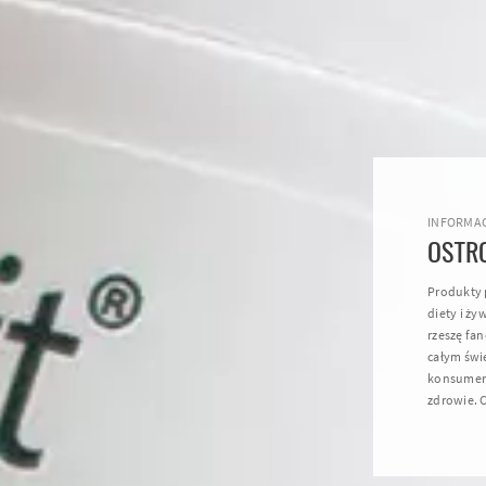
INFORMAC
OSTR
Produkty 
diety i ży
rzeszę fa
całym świ
konsumenc
zdrowie. C