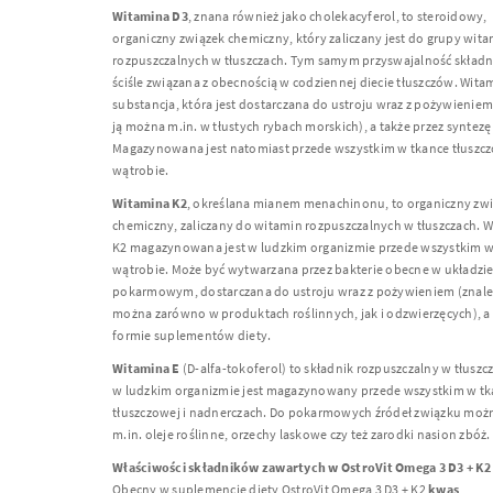
Witamina D3
, znana również jako cholekacyferol, to steroidowy,
organiczny związek chemiczny, który zaliczany jest do grupy wit
rozpuszczalnych w tłuszczach. Tym samym przyswajalność składni
ściśle związana z obecnością w codziennej diecie tłuszczów. Wita
substancja, która jest dostarczana do ustroju wraz z pożywieniem
ją można m.in. w tłustych rybach morskich), a także przez syntezę
Magazynowana jest natomiast przede wszystkim w tkance tłuszcz
wątrobie.
Witamina K2
, określana mianem menachinonu, to organiczny zw
chemiczny, zaliczany do witamin rozpuszczalnych w tłuszczach. 
K2 magazynowana jest w ludzkim organizmie przede wszystkim 
wątrobie. Może być wytwarzana przez bakterie obecne w układzi
pokarmowym, dostarczana do ustroju wraz z pożywieniem (znaleź
można zarówno w produktach roślinnych, jak i odzwierzęcych), a
formie suplementów diety.
Witamina E
(D-alfa-tokoferol) to składnik rozpuszczalny w tłuszc
w ludzkim organizmie jest magazynowany przede wszystkim w tk
tłuszczowej i nadnerczach. Do pokarmowych źródeł związku możn
m.in. oleje roślinne, orzechy laskowe czy też zarodki nasion zbóż.
Właściwości składników zawartych w OstroVit Omega 3 D3 + K2
Obecny w suplemencie diety OstroVit Omega 3 D3 + K2
kwas