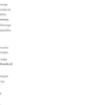
łowego
widzenia.
padku
aenowy
widłowego
przypadku
w
nowaniu
iowego.
łowego
itamina E
mujące
(np.
t