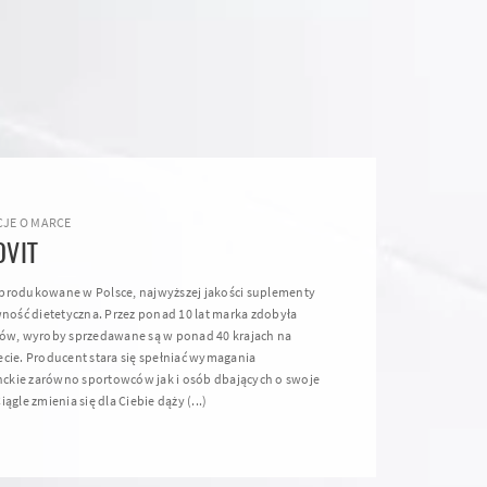
JE O MARCE
OVIT
produkowane w Polsce, najwyższej jakości suplementy
wność dietetyczna. Przez ponad 10 lat marka zdobyła
nów, wyroby sprzedawane są w ponad 40 krajach na
ecie. Producent stara się spełniać wymagania
kie zarówno sportowców jak i osób dbających o swoje
iągle zmienia się dla Ciebie dąży (...)