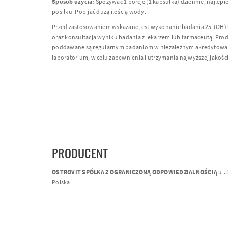
Sposób użycia:
Spożywać 1 porcję (1 kapsułka) dziennie, najlepie
posiłku. Popijać dużą ilością wody.
Przed zastosowaniem wskazane jest wykonanie badania 25-(OH)
oraz konsultacja wyniku badania z lekarzem lub farmaceutą. Pro
poddawane są regularnym badaniom w niezależnym akredytow
laboratorium, w celu zapewnienia i utrzymania najwyższej jakości
PRODUCENT
OSTROVIT SPÓŁKA Z OGRANICZONĄ ODPOWIEDZIALNOŚCIĄ
ul.
Polska