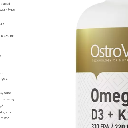
jakości
sułek typu
a 3 –
oju 330 mg
U
u.
ięcia,
asycone
pentaenowy
yć
ty, a za
tłuste