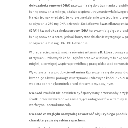
dokozaheksaenowy (
DHA
)
przyczynia się do utrzymania prawid
funkcjonowania mózgu, a także wspiera utrzymanie właściwego 
Należy jednak wiedzieć, że korzystne działanie występuje w przy
spożywania 250 mg
DHA
dziennie. Dodatkowo
kwas eikozapent
(
EPA
) i kwas dokozaheksaenowy (
DHA
)
przyczyniają się do pra
funkcjonowania serca, jednak korzystne działanie występuje w 
spożywania 250 mg
EPA
i
DHA
dziennie.
W preparacie znaleźć można również
witaminę D
, która pomaga 
utrzymaniu zdrowych kości i zębów oraz we właściwym funkcjo
mięśni, a co więcej wspiera prawidłową pracę układu odpornośc
Wykorzystana w produkcie
witamina K
przyczynia się do prawid
krzepnięcia krwi i pomaga w utrzymaniu zdrowych kości. Z kolei
w
wspiera ochronę komórek przed stresem oksydacyjnym.
UWAGA
!
Produkt nie powinien być spożywany przez osoby przyj
środki przeciwzakrzepowe zawierające antagonistów witaminy K 
warfaryna i acenokumarol).
UWAGA
! Ze względu na wysoką zawartość oleju rybiego produk
charakteryzuje się rybim zapachem.