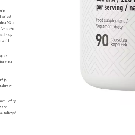
amin
ka jest
mina D3 to
 (znaleźć
 skórną.
owej i
iązek
Witamina
w
e
ć ją
 także w
zach, który
ance
a zaliczyć