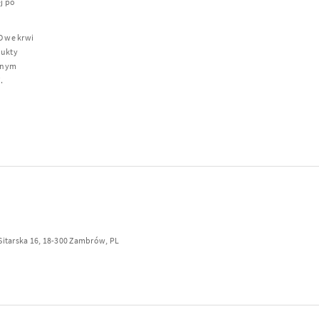
j po
D we krwi
dukty
anym
.
 Sitarska 16, 18-300 Zambrów, PL