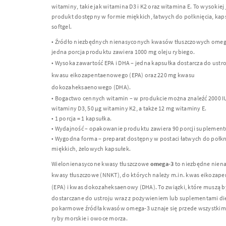
witaminy, takie jak witamina D3 i K2 oraz witamina E. To wysokiej 
produkt dostępny w formie miękkich, łatwych do połknięcia, kap
softgel.
• Źródło niezbędnych nienasyconych kwasów tłuszczowych omeg
jedna porcja produktu zawiera 1000 mg oleju rybiego.
• Wysoka zawartość
EPA
i
DHA
– jedna kapsułka dostarcza do ustr
kwasu eikozapentaenowego (
EPA
) oraz 220 mg kwasu
dokozaheksaenowego (
DHA
).
• Bogactwo cennych witamin – w produkcie można znaleźć 2000 I
witaminy D3, 50 μg witaminy K2, a także 12 mg witaminy E.
• 1 porcja = 1 kapsułka.
• Wydajność – opakowanie produktu zawiera 90 porcji suplement
• Wygodna forma – preparat dostępny w postaci łatwych do połkn
miękkich, żelowych kapsułek.
Wielonienasycone kwasy tłuszczowe
omega-3
to niezbędne nien
kwasy tłuszczowe (
NNKT
), do których należy m.in. kwas eikoza
(
EPA
) i kwas dokozaheksaenowy (
DHA
). To związki, które muszą b
dostarczane do ustroju wraz z pożywieniem lub suplementami die
pokarmowe źródła kwasów omega-3 uznaje się przede wszystkim 
ryby morskie i owoce morza.