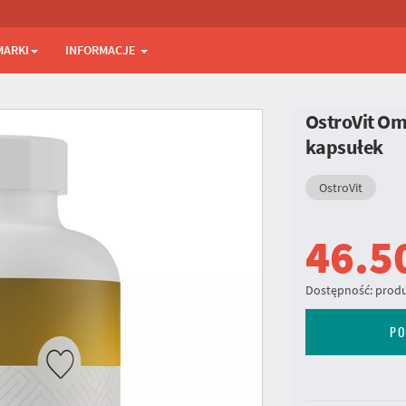
MARKI
INFORMACJE
OstroVit Om
kapsułek
OstroVit
46.5
Dostępność:
produ
PO