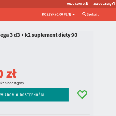
MOJE KONTO
ZALOGUJ SIĘ
KOSZYK (0.00 PLN)
Szukaj...
ega 3 d3 + k2 suplement diety 90
0
zł
kt niedostępny
WIADOM O DOSTĘPNOŚCI