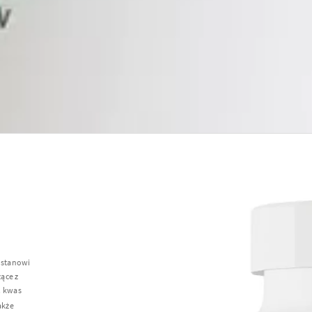
 stanowi
ące z
. kwas
także