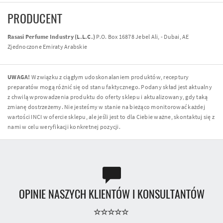
PRODUCENT
Rasasi Perfume Industry (L.L.C.)
P.O. Box 16878 Jebel Ali, - Dubai, AE
Zjednoczone Emiraty Arabskie
UWAGA!
W związku z ciągłym udoskonalaniem produktów, receptury
preparatów mogą różnić się od stanu faktycznego. Podany skład jest aktualny
z chwilą wprowadzenia produktu do oferty sklepu i aktualizowany, gdy taką
zmianę dostrzeżemy. Nie jesteśmy w stanie na bieżąco monitorować każdej
wartości INCI w ofercie sklepu, ale jeśli jest to dla Ciebie ważne, skontaktuj się z
nami w celu weryfikacji konkretnej pozycji.
OPINIE NASZYCH KLIENTÓW I KONSULTANTÓW