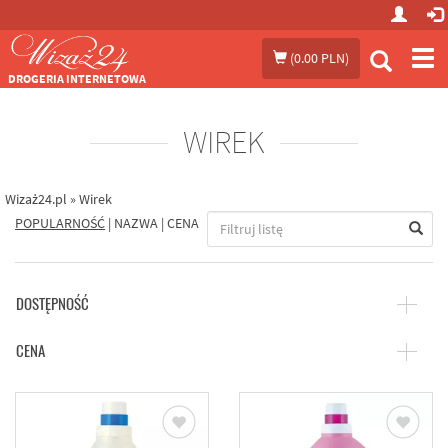
Prze
(
0.00 PLN
)
me
DROGERIA INTERNETOWA
WIREK
Wizaż24.pl
»
Wirek
POPULARNOŚĆ
|
NAZWA
|
CENA
DOSTĘPNOŚĆ
CENA