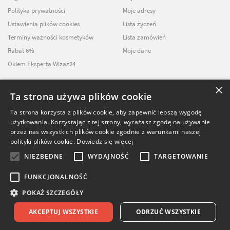
Polityka prywatności
Moje adresy
Ustawienia plików cookies
Lista życzeń
Terminy ważności kosmetyków
Lista zamówień
Rabat 6%
Moje dane
Okiem Eksperta Wizaż24
×
Ta strona używa plików cookie
NEWSLETTER
Ta strona korzysta z plików cookie, aby zapewnić lepszą wygodę
użytkowania. Korzystając z tej strony, wyrażasz zgodę na używanie
ZAPISZ SIĘ DO
przez nas wszystkich plików cookie zgodnie z warunkami naszej
NASZEGO NEWSLETTERA
polityki plików cookie.
Dowiedz się więcej
NIEZBĘDNE
WYDAJNOŚĆ
TARGETOWANIE
FUNKCJONALNOŚĆ
POKAŻ SZCZEGÓŁY
© Softika.pl 2026
AKCEPTUJ WSZYSTKIE
ODRZUĆ WSZYSTKIE