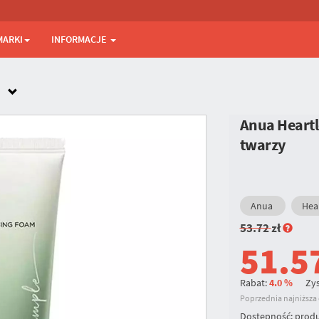
MARKI
INFORMACJE
Anua Heartl
twarzy
Anua
Hear
53.72
zł
51.5
Rabat:
4.0 %
Zys
Poprzednia najniższa c
Dostępność:
produ