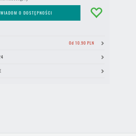
WIADOM O DOSTĘPNOŚCI
Y
Od 10.90 PLN
24
E