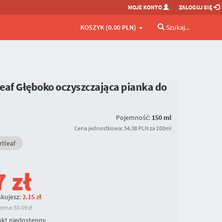
MOJE KONTO
ZALOGUJ SIĘ
KOSZYK (0.00 PLN)
Szukaj...
eaf Głęboko oczyszczająca pianka do
Pojemność:
150 ml
Cena jednostkowa: 34.38 PLN za 100ml
tleaf
7
zł
kujesz:
2.15 zł
ena: 50.09 zł
kt niedostępny