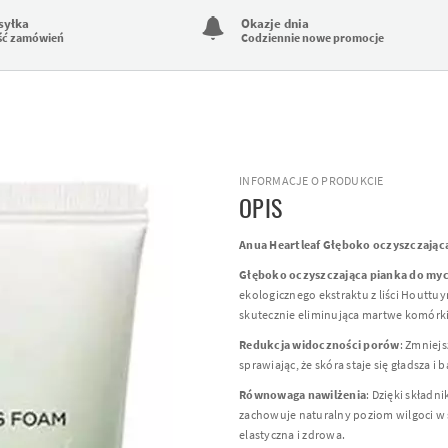
syłka
Okazje dnia
ść zamówień
Codziennie nowe promocje
INFORMACJE O PRODUKCIE
OPIS
Anua Heartleaf Głęboko oczyszczając
Głęboko oczyszczająca pianka do myc
ekologicznego ekstraktu z liści Houttu
skutecznie eliminująca martwe komórki 
Redukcja widoczności porów
: Zmniej
sprawiając, że skóra staje się gładsza i b
Równowaga nawilżenia
: Dzięki składn
zachowuje naturalny poziom wilgoci w s
elastyczna i zdrowa.