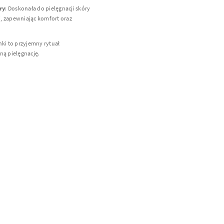
ry
: Doskonała do pielęgnacji skóry
ej, zapewniając komfort oraz
nki to przyjemny rytuał
ną pielęgnację.