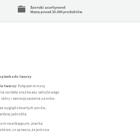
Szeroki asortyment
Mamy ponad 30.000 produktów
a pianka do twarzy
ia twarzy
: Połączenie mocy
ynia cordata oraz kwasu salicylowego
skóry i zanieczyszczenia z porów.
sza wygląd otwartych porów,
ardziej jednolita.
ikom nawilżającym, pianka
kórze, co sprawia, że jest ona