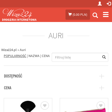
Prze
(
0.00 PLN
)
me
DROGERIA INTERNETOWA
AURI
Wizaż24.pl
»
Auri
POPULARNOŚĆ
|
NAZWA
|
CENA
DOSTĘPNOŚĆ
CENA