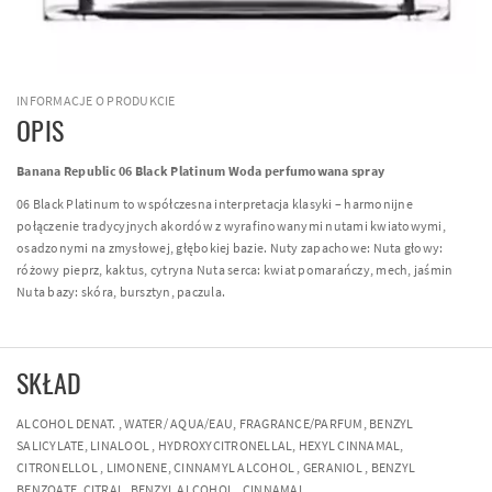
INFORMACJE O PRODUKCIE
OPIS
Banana Republic 06 Black Platinum Woda perfumowana spray
06 Black Platinum to współczesna interpretacja klasyki – harmonijne
połączenie tradycyjnych akordów z wyrafinowanymi nutami kwiatowymi,
osadzonymi na zmysłowej, głębokiej bazie. Nuty zapachowe: Nuta głowy:
różowy pieprz, kaktus, cytryna Nuta serca: kwiat pomarańczy, mech, jaśmin
Nuta bazy: skóra, bursztyn, paczula.
SKŁAD
ALCOHOL DENAT. , WATER/ AQUA/EAU, FRAGRANCE/PARFUM, BENZYL
SALICYLATE, LINALOOL , HYDROXYCITRONELLAL, HEXYL CINNAMAL,
CITRONELLOL , LIMONENE, CINNAMYL ALCOHOL , GERANIOL , BENZYL
BENZOATE, CITRAL, BENZYL ALCOHOL , CINNAMAL.