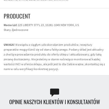
PRODUCENT
Maesa LLC
225 LIBERTY ST FL 23, 10281-1049 NEW YORK, US
Stany Zjednoczone
UWAGA!
W związku z ciągłym udoskonalaniem produktów, receptury
preparatów mogą różnić się od stanu faktycznego. Podany skład jest aktualny
z chwilą wprowadzenia produktu do oferty sklepu i aktualizowany, gdy taką
zmianę dostrzeżemy. Nie jesteśmy w stanie na bieżąco monitorować każdej
wartości INCI w ofercie sklepu, ale jeśli jest to dla Ciebie ważne, skontaktuj się z
nami w celu weryfikacji konkretnej pozycji.
OPINIE NASZYCH KLIENTÓW I KONSULTANTÓW