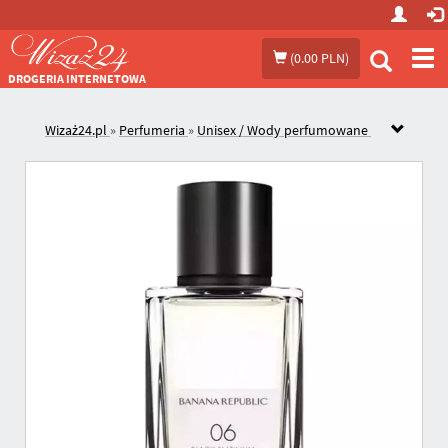
Prze
(
0.00 PLN
)
me
DROGERIA INTERNETOWA
Wizaż24.pl
»
Perfumeria
»
Unisex / Wody perfumowane