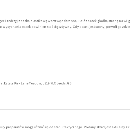
ęce i zedrzyj z paska plastikową warstwę ochronną. Połóż pasek gładką stroną na wil
 wysychania pasek powinien stać się sztywny. Gdy pasek jest suchy, powoli go zdzier
al Estate Kirk Lane Yeadon, LS19 7LX Leeds, GB
y preparatów mogą różnić się od stanu faktycznego. Podany skład jest aktualny z 