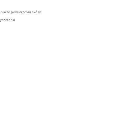
enia ze powierzchni skóry
zyszczona