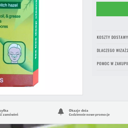
KOSZTY DOSTAW
DLACZEGO WIZAŻ
POMOC W ZAKUPI
syłka
Okazje dnia
ść zamówień
Codziennie nowe promocje