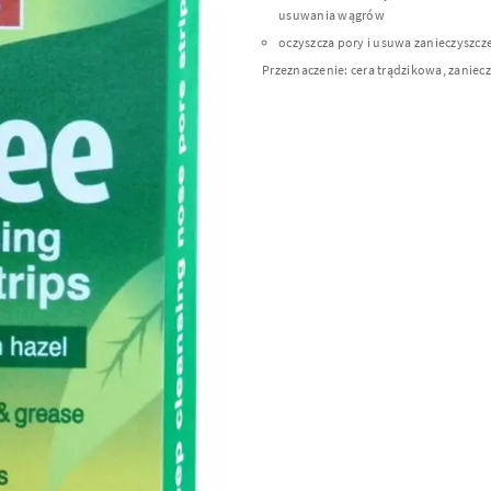
usuwania wągrów
oczyszcza pory i usuwa zanieczyszcz
Przeznaczenie: cera trądzikowa, zaniec