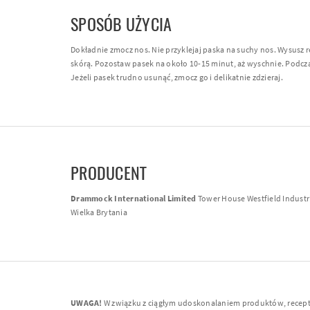
SPOSÓB UŻYCIA
Dokładnie zmocz nos. Nie przyklejaj paska na suchy nos. Wysusz r
skórą. Pozostaw pasek na około 10-15 minut, aż wyschnie. Podczas
Jeżeli pasek trudno usunąć, zmocz go i delikatnie zdzieraj.
PRODUCENT
Drammock International Limited
Tower House Westfield Industri
Wielka Brytania
UWAGA!
W związku z ciągłym udoskonalaniem produktów, receptur