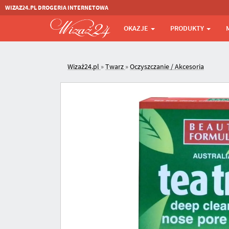
WIZAZ24.PL DROGERIA INTERNETOWA
OKAZJE
PRODUKTY
Wizaż24.pl
»
Twarz
»
Oczyszczanie / Akcesoria