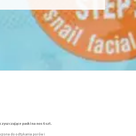
czyszczające paski na nos 6 szt.
aczona do odtykania porów i