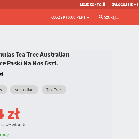
MOJE KONTO
ZALOGUJ SIĘ
KOSZYK (0.00 PLN)
Szukaj...
ulas Tea Tree Australian
ce Paski Na Nos 6szt.
e)
s
Australian
Tea Tree
4
zł
ka we wtorek
rodę