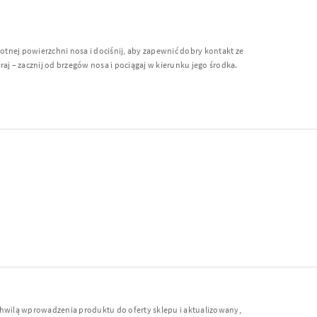
gotnej powierzchni nosa i dociśnij, aby zapewnić dobry kontakt ze
aj – zacznij od brzegów nosa i pociągaj w kierunku jego środka.
chwilą wprowadzenia produktu do oferty sklepu i aktualizowany,