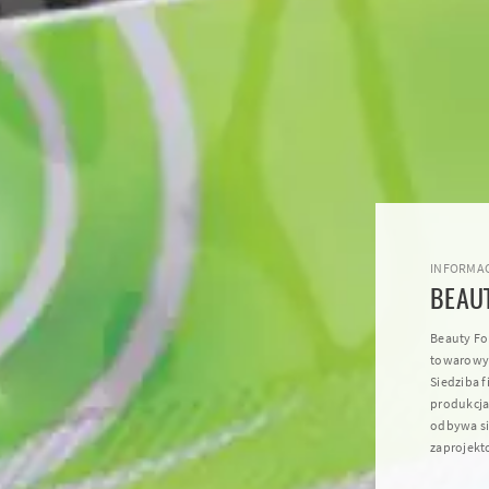
INFORMAC
BEAU
Beauty Fo
towarowy 
Siedziba f
produkcja
odbywa si
zaprojekt