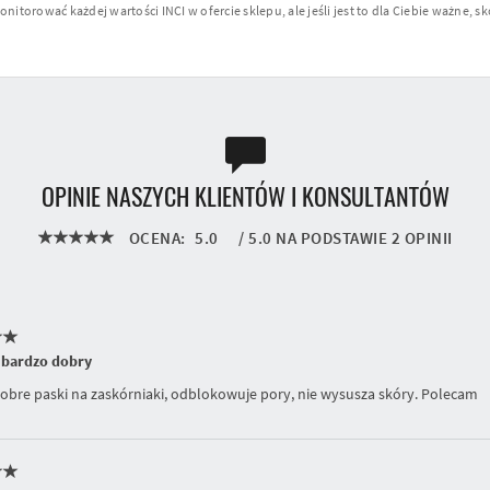
torować każdej wartości INCI w ofercie sklepu, ale jeśli jest to dla Ciebie ważne, sko
OPINIE NASZYCH KLIENTÓW I KONSULTANTÓW
OCENA:
5.0
/
5.0
NA PODSTAWIE
2
OPINII
 bardzo dobry
obre paski na zaskórniaki, odblokowuje pory, nie wysusza skóry. Polecam