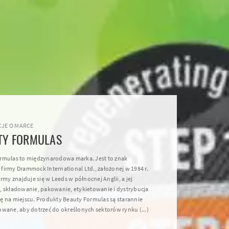
JE O MARCE
TY FORMULAS
rmulas to międzynarodowa marka. Jest to znak
firmy Drammock International Ltd., założonej w 1984 r.
irmy znajduje się w Leeds w północnej Anglii, a jej
, składowanie, pakowanie, etykietowanie i dystrybucja
ę na miejscu. Produkty Beauty Formulas są starannie
owane, aby dotrzeć do określonych sektorów rynku (...)