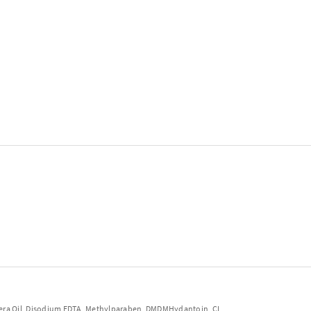
ifera Oil, Disodium EDTA, Methylparaben, DMDMHydantoin, CI