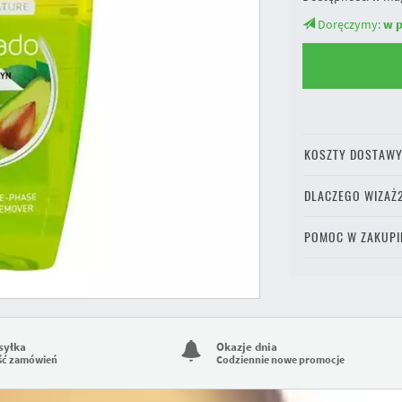
Doręczymy:
w p
KOSZTY DOSTAW
DLACZEGO WIZAŻ
POMOC W ZAKUPI
syłka
Okazje dnia
ść zamówień
Codziennie nowe promocje