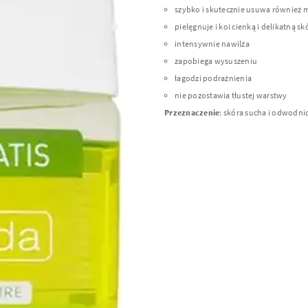
szybko i skutecznie usuwa również
pielęgnuje i koi cienką i delikatną s
intensywnie nawilża
zapobiega wysuszeniu
łagodzi podrażnienia
nie pozostawia tłustej warstwy
Przeznaczenie
: skóra sucha i odwodni