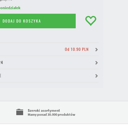
oniedziałek
DODAJ DO KOSZYKA
Y
Od 10.90 PLN
24
E
Szeroki asortyment
Mamy ponad 30.000 produktów