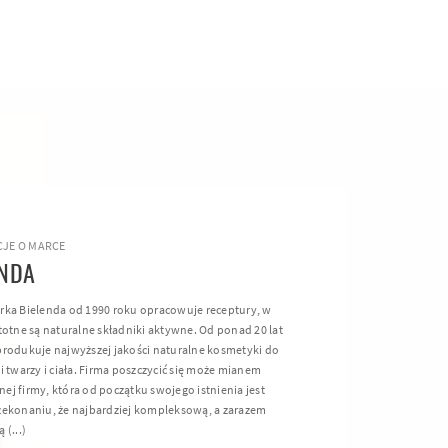
JE O MARCE
ENDA
rka Bielenda od 1990 roku opracowuje receptury, w
totne są naturalne składniki aktywne. Od ponad 20 lat
produkuje najwyższej jakości naturalne kosmetyki do
i twarzy i ciała. Firma poszczycić się może mianem
ej firmy, która od początku swojego istnienia jest
zekonaniu, że najbardziej kompleksową, a zarazem
 (...)