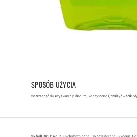
SPOSÓB UŻYCIA
Wstrząsnąć do uzyskania jednolitej konsystencji, zwilżyć wacik pł
Skład(INCI):
Aqua, Cyclomethicone, Isohexadecane, Glycerin, Per