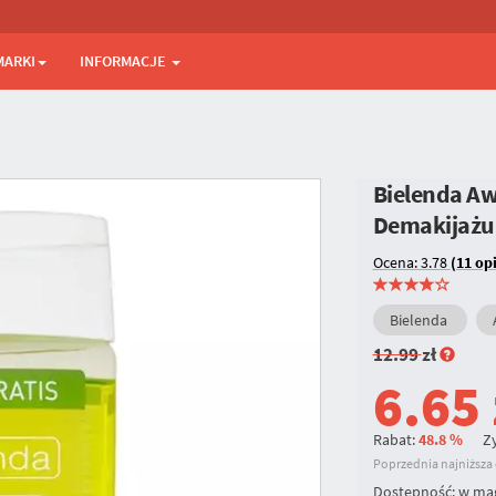
MARKI
INFORMACJE
Bielenda Aw
Demakijażu
Ocena: 3.78
(11 opi
Bielenda
12.99
zł
6.65
Rabat:
48.8 %
Zy
Poprzednia najniższa c
Dostępność:
w ma