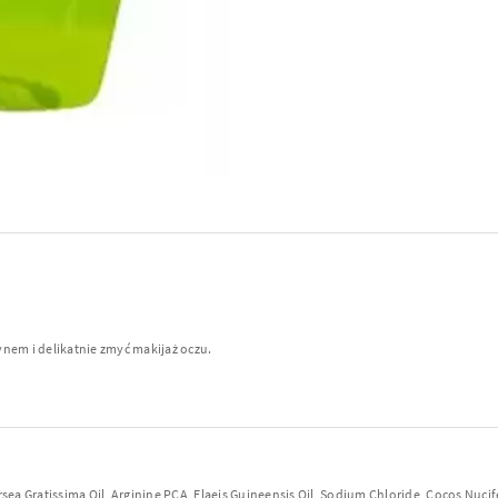
ynem i delikatnie zmyć makijaż oczu.
sea Gratissima Oil, Arginine PCA, Elaeis Guineensis Oil, Sodium Chloride, Cocos Nuc