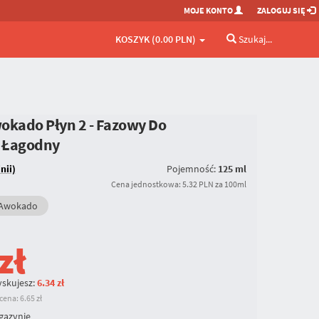
MOJE KONTO
ZALOGUJ SIĘ
KOSZYK (0.00 PLN)
Szukaj...
okado Płyn 2 - Fazowy Do
 Łagodny
nii)
Pojemność:
125 ml
Cena jednostkowa: 5.32 PLN za 100ml
Awokado
zł
skujesz:
6.34 zł
ena: 6.65 zł
gazynie