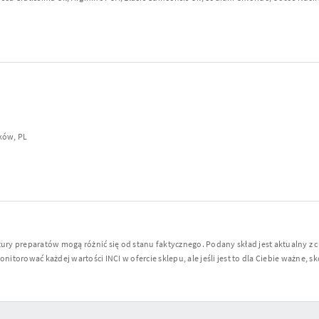
aków, PL
y preparatów mogą różnić się od stanu faktycznego. Podany skład jest aktualny z 
torować każdej wartości INCI w ofercie sklepu, ale jeśli jest to dla Ciebie ważne, sko