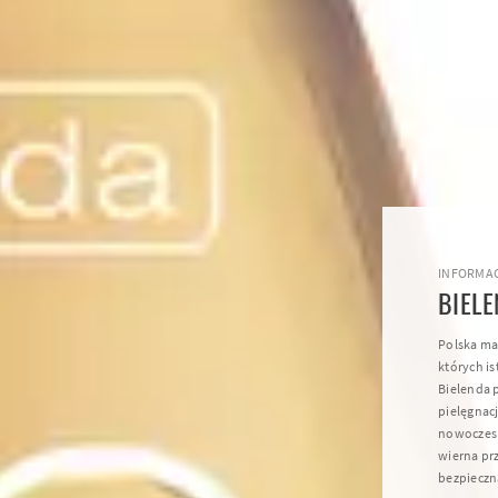
INFORMAC
BIEL
Polska ma
których is
Bielenda 
pielęgnacj
nowoczesn
wierna pr
bezpieczną