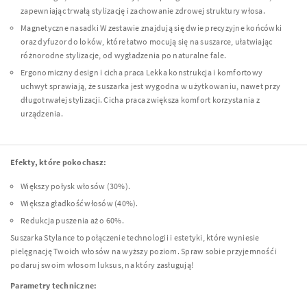
zapewniając trwałą stylizację i zachowanie zdrowej struktury włosa.
Magnetyczne nasadki W zestawie znajdują się dwie precyzyjne końcówki
oraz dyfuzor do loków, które łatwo mocują się na suszarce, ułatwiając
różnorodne stylizacje, od wygładzenia po naturalne fale.
Ergonomiczny design i cicha praca Lekka konstrukcja i komfortowy
uchwyt sprawiają, że suszarka jest wygodna w użytkowaniu, nawet przy
długotrwałej stylizacji. Cicha praca zwiększa komfort korzystania z
urządzenia.
Efekty, które pokochasz:
Większy połysk włosów (30%).
Większa gładkość włosów (40%).
Redukcja puszenia aż o 60%.
Suszarka Stylance to połączenie technologii i estetyki, które wyniesie
pielęgnację Twoich włosów na wyższy poziom. Spraw sobie przyjemność i
podaruj swoim włosom luksus, na który zasługują!
Parametry techniczne: