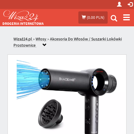
Prze
(
0.00 PLN
)
me
DROGERIA INTERNETOWA
Wizaż24.pl
»
Włosy
»
Akcesoria Do Włosów / Suszarki Lokówki
Prostownice