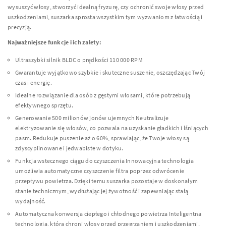
wysuszyć włosy, stworzyć idealną fryzurę, czy ochronić swoje włosy przed
uszkodzeniami, suszarka sprosta wszystkim tym wyzwaniom z łatwością i
precyzją.
Najważniejsze funkcje i ich zalety:
Ultraszybki silnik BLDC o prędkości 110 000 RPM
Gwarantuje wyjątkowo szybkie i skuteczne suszenie, oszczędzając Twój
czas i energię.
Idealne rozwiązanie dla osób z gęstymi włosami, które potrzebują
efektywnego sprzętu.
Generowanie 500 milionów jonów ujemnych Neutralizuje
elektryzowanie się włosów, co pozwala na uzyskanie gładkich i lśniących
pasm. Redukuje puszenie aż o 60%, sprawiając, że Twoje włosy są
zdyscyplinowane i jedwabiste w dotyku.
Funkcja wstecznego ciągu do czyszczenia Innowacyjna technologia
umożliwia automatyczne czyszczenie filtra poprzez odwrócenie
przepływu powietrza. Dzięki temu suszarka pozostaje w doskonałym
stanie technicznym, wydłużając jej żywotność i zapewniając stałą
wydajność.
Automatyczna konwersja ciepłego i chłodnego powietrza Inteligentna
technologia, która chroni włosy przed przegrzaniem i uszkodzeniami,