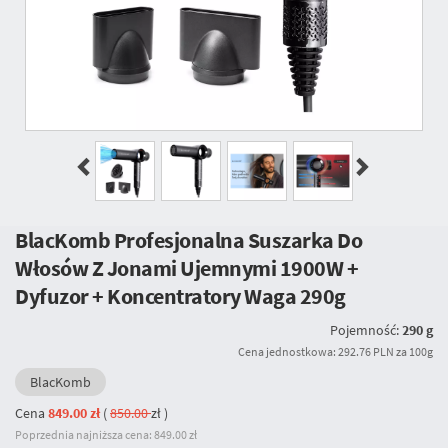
BlacKomb Profesjonalna Suszarka Do
Włosów Z Jonami Ujemnymi 1900W +
Dyfuzor + Koncentratory Waga 290g
Pojemność:
290 g
Cena jednostkowa: 292.76 PLN za 100g
BlacKomb
Cena
849.00 zł
(
850.00
zł
)
Poprzednia najniższa cena: 849.00 zł