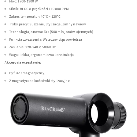
Moc: 1700-1900 W
Silnik: BLDC o prędkości 110 000 RPM
Zakres temperatur: 40°C – 120°C
Tryby pracy: Suszenie, Stylizacja, Zimny nawiew
Technologia jonowa: Tak (500 mln jonów ujemnych)
Funkcja czyszczenia: Wsteczny ciąg powietrza
Zasilanie: 220-240 V, 50/60 Hz
Waga: Lekka, ergonomiczna konstrukcja
A
kcesoria w zestawie:
Dyfuzor magnetyczny,
2 magnetyczne końcówki stylizacyjne