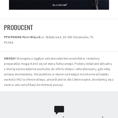
PRODUCENT
PPH PONIKS Piotr Więcek
ul. Składowa 4, 63-500 Ostrzeszów, PL
Polska
UWAGA!
W związku z ciągłym udoskonalaniem produktów, receptury
preparatów mogą różnić się od stanu faktycznego. Podany skład jest aktualny
z chwilą wprowadzenia produktu do oferty sklepu i aktualizowany, gdy taką
zmianę dostrzeżemy. Nie jesteśmy w stanie na bieżąco monitorować każdej
wartości INCI w ofercie sklepu, ale jeśli jest to dla Ciebie ważne, skontaktuj się z
nami w celu weryfikacji konkretnej pozycji.