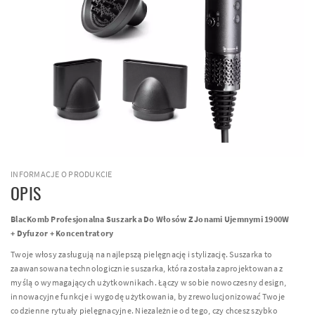
INFORMACJE O PRODUKCIE
OPIS
BlacKomb Profesjonalna Suszarka Do Włosów Z Jonami Ujemnymi 1900W
+ Dyfuzor + Koncentratory
Twoje włosy zasługują na najlepszą pielęgnację i stylizację. Suszarka to
zaawansowana technologicznie suszarka, która została zaprojektowana z
myślą o wymagających użytkownikach. Łączy w sobie nowoczesny design,
innowacyjne funkcje i wygodę użytkowania, by zrewolucjonizować Twoje
codzienne rytuały pielęgnacyjne. Niezależnie od tego, czy chcesz szybko