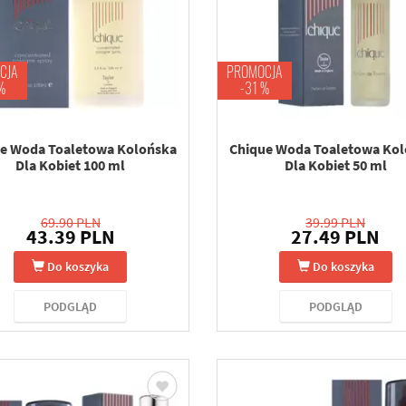
CJA
PROMOCJA
%
-31 %
e Woda Toaletowa Kolońska
Chique Woda Toaletowa Ko
Dla Kobiet 100 ml
Dla Kobiet 50 ml
69.90 PLN
39.99 PLN
43.39 PLN
27.49 PLN
Do koszyka
Do koszyka
PODGLĄD
PODGLĄD