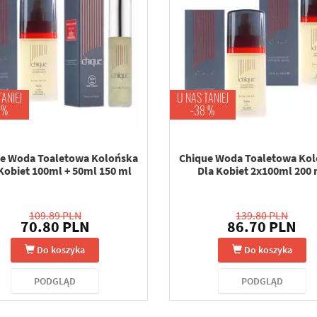
TANIEJ
U NAS TANIEJ
 %
-38 %
e Woda Toaletowa Kolońska
Chique Woda Toaletowa Ko
Kobiet 100ml + 50ml 150 ml
Dla Kobiet 2x100ml 200 
109.89 PLN
139.80 PLN
70.80 PLN
86.70 PLN
Do koszyka
Do koszyka
PODGLĄD
PODGLĄD