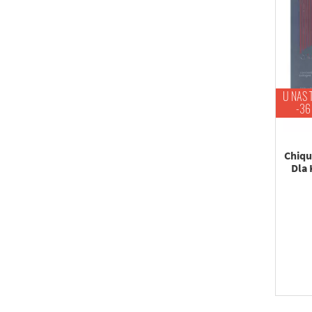
U NAS 
-36
Chiqu
Dla 