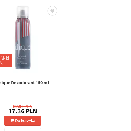
TANIEJ
 %
hique Dezodorant 150 ml
32.90 PLN
17.36 PLN
Do koszyka