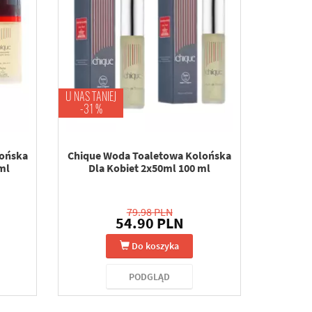
U NAS TANIEJ
-31 %
lońska
Chique Woda Toaletowa Kolońska
ml
Dla Kobiet 2x50ml 100 ml
79.98 PLN
54.90 PLN
Do koszyka
PODGLĄD