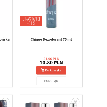
U NAS TANIEJ
-51 %
lońska
Chique Dezodorant 75 ml
21.90 PLN
10.80 PLN
Do koszyka
PODGLĄD