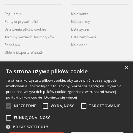
Regulamin
Moje konto
Polityka prywatności
Moje adresy
Ustawienia plików cookies
Lista życzeń
Terminy ważności kosmetyków
Lista zamówień
Rabat 6%
Moje dane
Okiem Eksperta Wizaż24
×
Ta strona używa plików cookie
NEWSLETTER
Ta strona korzysta z plików cookie, aby zapewnić lepszą wygodę
użytkowania. Korzystając z tej strony, wyrażasz zgodę na używanie
ZAPISZ SIĘ DO
przez nas wszystkich plików cookie zgodnie z warunkami naszej
NASZEGO NEWSLETTERA
polityki plików cookie.
Dowiedz się więcej
NIEZBĘDNE
WYDAJNOŚĆ
TARGETOWANIE
FUNKCJONALNOŚĆ
POKAŻ SZCZEGÓŁY
106.88
zł