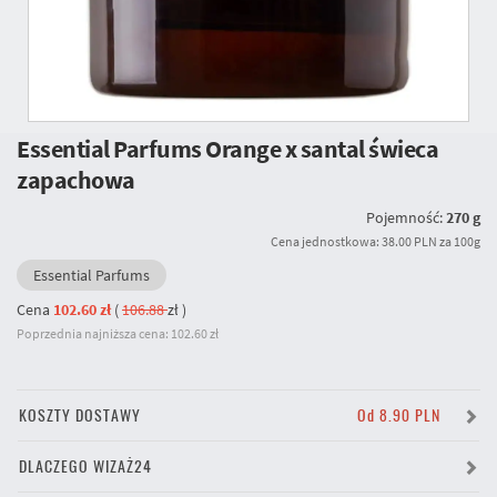
Essential Parfums Orange x santal świeca
zapachowa
Pojemność:
270 g
Cena jednostkowa: 38.00 PLN za 100g
Essential Parfums
Cena
102.60 zł
(
106.88
zł
)
Poprzednia najniższa cena: 102.60 zł
KOSZTY DOSTAWY
Od 8.90 PLN
DLACZEGO WIZAŻ24