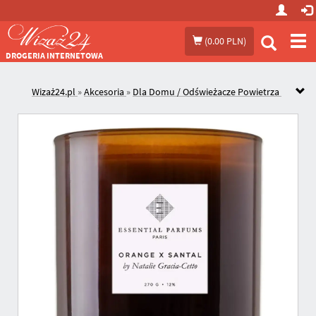
Prze
(
0.00 PLN
)
me
DROGERIA INTERNETOWA
Wizaż24.pl
»
Akcesoria
»
Dla Domu / Odświeżacze Powietrza