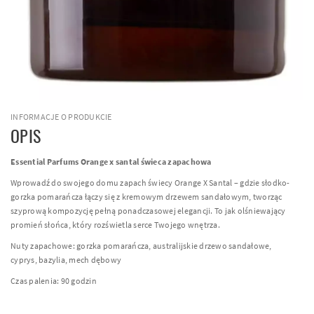
INFORMACJE O PRODUKCIE
OPIS
Essential Parfums Orange x santal świeca zapachowa
Wprowadź do swojego domu zapach świecy Orange X Santal – gdzie słodko-
gorzka pomarańcza łączy się z kremowym drzewem sandałowym, tworząc
szyprową kompozycję pełną ponadczasowej elegancji. To jak olśniewający
promień słońca, który rozświetla serce Twojego wnętrza.
Nuty zapachowe: gorzka pomarańcza, australijskie drzewo sandałowe,
cyprys, bazylia, mech dębowy
Czas palenia: 90 godzin