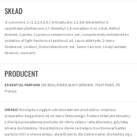
SKŁAD
d-Limonene, 1-(1,2,3,4,5,6,7,8-Octahydro-2,3,8,8-tetramethyl-2-
naphthalenyl)ethanone,3,7-Dimethyl-1,6-nonadien-3-ol, Citral, Methyl
atrarate, Cypress, Cupressus sempervirens, ext., complex mixtureobtained by
oxidation of light fractions of patchouli oil, Lauric aldehyde, 2-trans-
Dodecenal, Linalool, Ocimumbasilicum, ext., laevo-Carvone, Linalyl acetate,
Geraniol, coumarin
PRODUCENT
ESSENTIAL PARFUMS
199 BOULEVARD SAINT-GERMAIN, 75007 PARIS, FR
Francja
UWAGA!
W związku z ciągłym udoskonalaniem produktów, receptury
preparatów mogą różnić się od stanu faktycznego. Podany skład jest aktualny
z chwilą wprowadzenia produktu do oferty sklepu i aktualizowany, gdy taką
zmianę dostrzeżemy. Nie jesteśmy w stanie na bieżąco monitorować każdej
wartości INCI w ofercie sklepu, ale jeśli jest to dla Ciebie ważne, skontaktuj się z