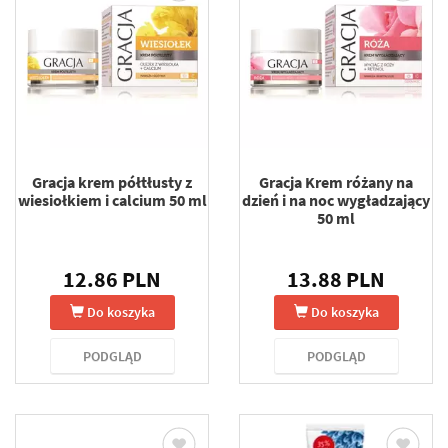
Gracja krem półtłusty z
Gracja Krem różany na
wiesiołkiem i calcium 50 ml
dzień i na noc wygładzający
50 ml
12.86 PLN
13.88 PLN
Do koszyka
Do koszyka
PODGLĄD
PODGLĄD