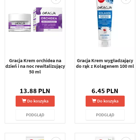
Gracja Krem orchidea na
Gracja Krem wygładzający
dzień i na noc rewitalizujący
do rąk z Kolagenem 100 ml
50 ml
13.88 PLN
6.45 PLN
Do koszyka
Do koszyka
PODGLĄD
PODGLĄD