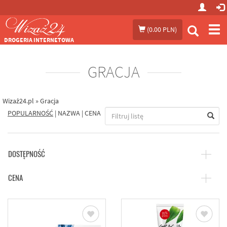
Prze
(
0.00 PLN
)
me
DROGERIA INTERNETOWA
GRACJA
Wizaż24.pl
»
Gracja
POPULARNOŚĆ
|
NAZWA
|
CENA
DOSTĘPNOŚĆ
CENA