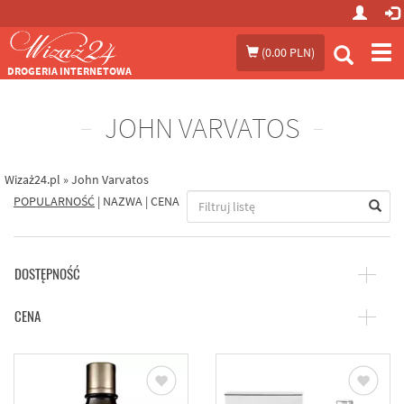
Prze
(
0.00 PLN
)
me
DROGERIA INTERNETOWA
JOHN VARVATOS
Wizaż24.pl
»
John Varvatos
POPULARNOŚĆ
|
NAZWA
|
CENA
DOSTĘPNOŚĆ
CENA