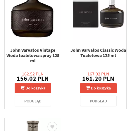
John Varvatos Vintage
John Varvatos Classic Woda
Woda toaletowa spray 125
Toaletowa 125 ml
ml
162.52 PLN
167.92 PLN
156.02 PLN
161.20 PLN
Do koszyka
Do koszyka
PODGLĄD
PODGLĄD