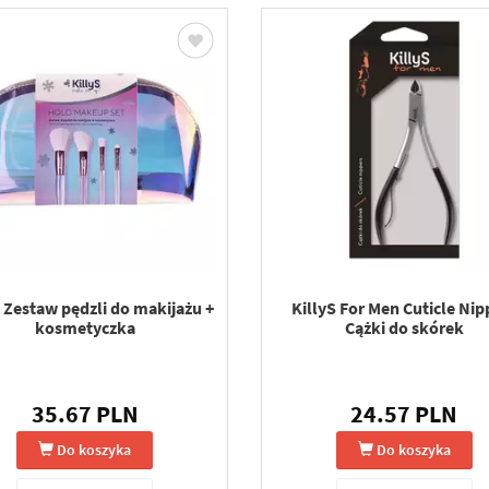
S Zestaw pędzli do makijażu +
KillyS For Men Cuticle Nip
kosmetyczka
Cążki do skórek
35.67 PLN
24.57 PLN
Do koszyka
Do koszyka