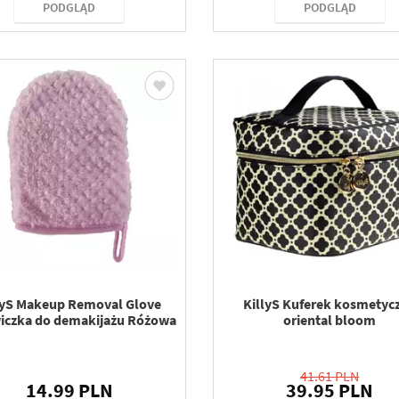
PODGLĄD
PODGLĄD
lyS Makeup Removal Glove
KillyS Kuferek kosmetyc
iczka do demakijażu Różowa
oriental bloom
41.61 PLN
14.99 PLN
39.95 PLN