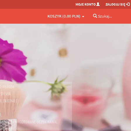
MOJE KONTO
ZALOGUJ SIĘ
KOSZYK (0.00 PLN)
Szukaj...
O WŁOSÓW.
 SYLVIA.
E ZAISTNIEĆ.
T.
JBARDZIEJ WYGÓROWANE OCZEKIWANIA.