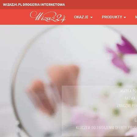
WIZAZ24.PL DROGERIA INTERNETOWA
OKAZJE
PRODUKTY
MARKA PO
NAZWA K
ZNACZNE POD
G
KLUCZEM DO TWORZENIA OFERTY PROD