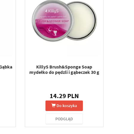
 Gąbka
KillyS Brush&Sponge Soap
mydełko do pędzli i gąbeczek 30 g
14.29 PLN
Do koszyka
PODGLĄD