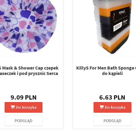
S Mask & Shower Cap czepek
KillyS For Men Bath Sponge
seczek i pod prysznic Serca
do kąpieli
9.09 PLN
6.63 PLN
Do koszyka
Do koszyka
PODGLĄD
PODGLĄD