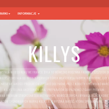
MARKI
INFORMACJE
KILLYS
WSTAŁA W 1939 ROKU WE FRANCJI. BYŁA TO WÓWCZAS RODZINNA FABRYKA SZCZOTEK D
ILLYS POWSTAŁA OD IMION 3 PIĘKNYCH CÓREK WŁAŚCICIELA FABRYKI KATHERINE, LILY I
NIESIENIE JAKOŚCI PRODUKTÓW ZOSTAŁO DOCENIONE PRZEZ KOBIETY I POZWOLIŁO MARC
KILLYS TO LINIA AKCESORIÓW ORAZ PREPARATÓW DO PAZNOKCI Z GAMY PREMIUM.
AMA PREMIUM STWORZONA DLA AKTYWNYCH, NOWOCZESNYCH I WYMAGAJĄCYCH KOBIE
UKTÓW SYGNOWANYCH MARKĄ KILLYS JEST WYSOKA JAKOŚĆ, KTÓRA SPEŁNIA NAWET NA