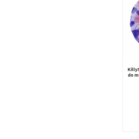
Killy
do ma