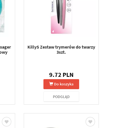
ssager
KillyS Zestaw trymerów do twarzy
łowy
3szt.
9.72 PLN
Do koszyka
PODGLĄD