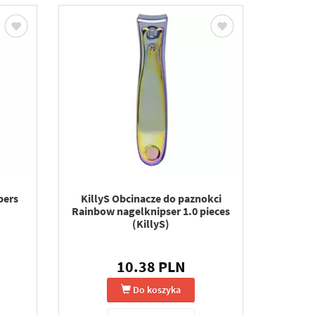
pers
KillyS Obcinacze do paznokci
Rainbow nagelknipser 1.0 pieces
(KillyS)
10.38 PLN
Do koszyka