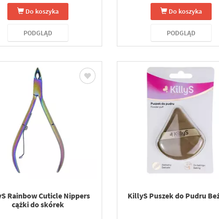
Do koszyka
Do koszyka
PODGLĄD
PODGLĄD
yS Rainbow Cuticle Nippers
KillyS Puszek do Pudru B
cążki do skórek