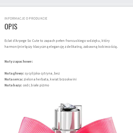
INFORMACJE O PRODUKCIE
OPIS
Eclat d’Arpege So Cute to zapach pełen francuskiego wdzięku, który
harmonijnie łączy klasyczną elegancję z delikatną, zabawną kobiecością.
Nuty zapachowe:
Nuta głowy:
sycylijska cytryna, bez
Nuta serca:
zielona herbata, kwiat brzoskwini
Nuta bazy:
cedr, białe piżmo