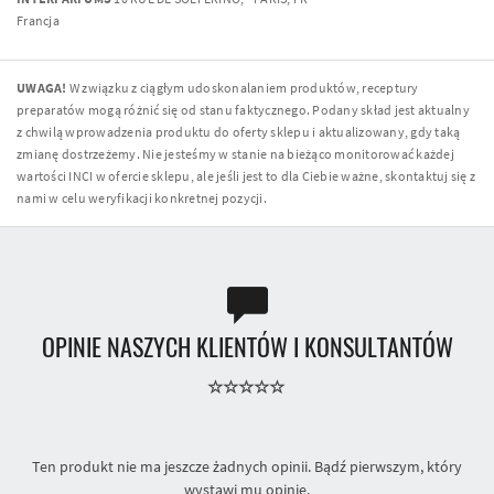
Francja
UWAGA!
W związku z ciągłym udoskonalaniem produktów, receptury
preparatów mogą różnić się od stanu faktycznego. Podany skład jest aktualny
z chwilą wprowadzenia produktu do oferty sklepu i aktualizowany, gdy taką
zmianę dostrzeżemy. Nie jesteśmy w stanie na bieżąco monitorować każdej
wartości INCI w ofercie sklepu, ale jeśli jest to dla Ciebie ważne, skontaktuj się z
nami w celu weryfikacji konkretnej pozycji.
OPINIE NASZYCH KLIENTÓW I KONSULTANTÓW
Ten produkt nie ma jeszcze żadnych opinii. Bądź pierwszym, który
wystawi mu opinię.