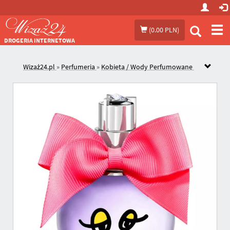
Prze
(
0.00 PLN
)
me
DROGERIA INTERNETOWA
Wizaż24.pl
»
Perfumeria
»
Kobieta / Wody Perfumowane