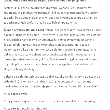
Laq Dzikus z Lasu Zestaw żel pod prysznic + balsam po goleniu
Zestaw Dzikus z Lasu to duet naturalnych i wegańskich kosmetyków
stworzonych z myślą o mężczyznach, którzy cenią skuteczność, wyrazisty
zapach i świadomą pielęgnację. W jego skład wchodzą żel pod prysznic o
zapachu męskich perfum oraz kojący balsam po goleniu.
Żel pod prysznic Dzikus z Lasu
Naturalny i wegański żel pod prysznic, który
pachnie jak pewność siebie – intensywnie, świeżo i męsko. Zawiera ekstrakt
z kory dębu, znany ze swoich właściwości antyseptycznych, kojących i
ściągających. Przynosi ulgę skórze, działa przeciwzapalnie, a także
wspomaga walkę z nadmiernym wydzielaniem sebum i potu. Bazuje na
delikatnych substancjach myjących pochodzenia roślinnego, które nie
naruszają naturalnej bariery skóry. Zawiera roślinną glicerynę o działaniu
higroskopijnym – nawilża, zmiękcza i wspomaga transport substancji
aktywnych w głąb skóry.
Balsam po goleniu Dzikus z Lasu
Lekki, szybko wchłaniający się balsam po
goleniu, który koi, nawilża i chroni skórę. Jego zapach, inspirowany
męskimi nutami perfum, dodaje pewności siebie i świeżości na cały dzień.
Nuty zapachowe:
Nuty głowy:
bergamotka, czarna porzeczka, ananas, kwiat pomarańczy
Nuty serca:
paczula, jaśmin, zioła