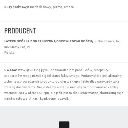
Nuty podstawy:
mech dębowy, piżmo, ambra
PRODUCENT
LATECH SPÓŁKA Z OGRANICZONĄ ODPOWIEDZIALNOŚCIĄ
ul. Klonowa 2, 62-
002 Suchy Las, PL
Polska
UWAGA!
W związku z ciągłym udoskonalaniem produktów, receptury
preparatów mogą różnić się od stanu faktycznego. Podany skład jest aktualny
z chwilą wprowadzenia produktu do oferty sklepu i aktualizowany, gdy taką
zmianę dostrzeżemy. Nie jesteśmy w stanie na bieżąco monitorować każdej
wartości INCI w ofercie sklepu, ale jeśli jest to dla Ciebie ważne, skontaktuj się z
nami w celu weryfikacji konkretnej pozycji.