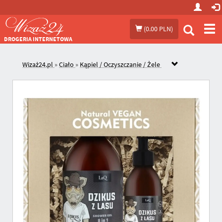
Prze
(
0.00 PLN
)
me
DROGERIA INTERNETOWA
Wizaż24.pl
»
Ciało
»
Kąpiel / Oczyszczanie / Żele