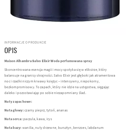
INFORMACJE O PRODUKCIE
OPIS
Maison Alhambra Salvo Elixir Woda perfumowana spray
Skoncentrowana esencja magii i mocy spotyka się w eliksirze, który
balansuje na granicy skrajności. Salvo Elixir jest głęboki jak atramentowa
noc i rzadki niczym krwawy księżyc – intensywny, niepokorny,
bezkompromisowy. To zapach, który nie idzie na ustępstwa, sięgając
daleko i pozostawiając po sobie niezapomniany ślad.
Nuty zapachowe:
Nuta głowy:
czarny pieprz, tytoń, ananas
Nuta serca:
paczula, kawa, irys
Nuta bazy:
wanilia, nuty drzewne, bursztyn, benzoes, labdanum