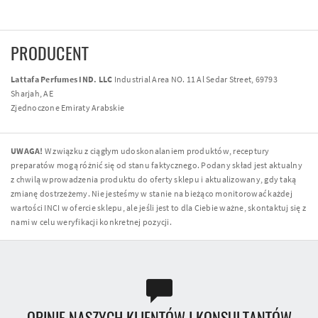
PRODUCENT
Lattafa Perfumes IND. LLC
Industrial Area NO. 11 Al Sedar Street, 69793
Sharjah, AE
Zjednoczone Emiraty Arabskie
UWAGA!
W związku z ciągłym udoskonalaniem produktów, receptury
preparatów mogą różnić się od stanu faktycznego. Podany skład jest aktualny
z chwilą wprowadzenia produktu do oferty sklepu i aktualizowany, gdy taką
zmianę dostrzeżemy. Nie jesteśmy w stanie na bieżąco monitorować każdej
wartości INCI w ofercie sklepu, ale jeśli jest to dla Ciebie ważne, skontaktuj się z
nami w celu weryfikacji konkretnej pozycji.
OPINIE NASZYCH KLIENTÓW I KONSULTANTÓW