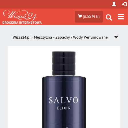
Prze
(
0.00 PLN
)
me
DROGERIA INTERNETOWA
Wizaż24.pl
»
Mężczyzna
»
Zapachy / Wody Perfumowane