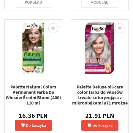
PODGLĄD
PODGLĄD
Palette Natural Colors
Palette Deluxe oil-care
Permanent Farba Do
color farba do włosów
Włosów Średni Blond (400)
trwale koloryzująca z
110 ml
mikroolejkami u71 mroźne
srebro
16.36 PLN
21.91 PLN
Do koszyka
Do koszyka