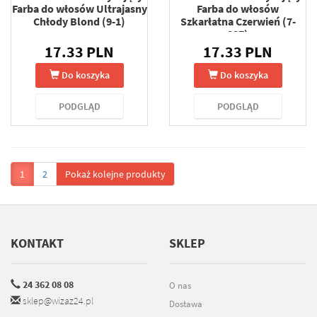
Farba do włosów Ultrajasny
Farba do włosów
Chłody Blond (9-1)
Szkarłatna Czerwień (7-
887)
17.33 PLN
17.33 PLN
Do koszyka
Do koszyka
PODGLĄD
PODGLĄD
1
2
Pokaż kolejne produkty
KONTAKT
SKLEP
24 362 08 08
O nas
sklep@wizaz24.pl
Dostawa