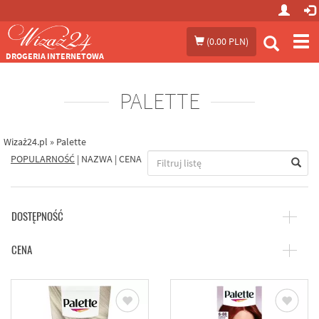
Prze
(
0.00 PLN
)
me
DROGERIA INTERNETOWA
PALETTE
Wizaż24.pl
»
Palette
POPULARNOŚĆ
|
NAZWA
|
CENA
DOSTĘPNOŚĆ
CENA