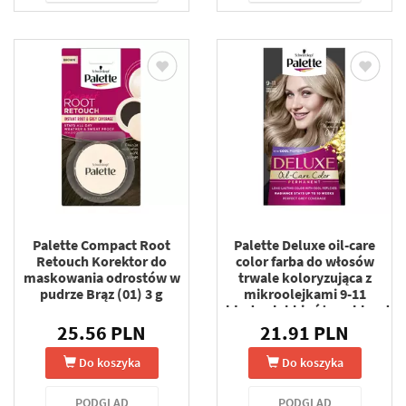
Palette Compact Root
Palette Deluxe oil-care
Retouch Korektor do
color farba do włosów
maskowania odrostów w
trwale koloryzująca z
pudrze Brąz (01) 3 g
mikroolejkami 9-11
chłodny lekki różany blond
25.56 PLN
21.91 PLN
Do koszyka
Do koszyka
PODGLĄD
PODGLĄD