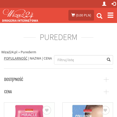
Prze
(
0.00 PLN
)
me
DROGERIA INTERNETOWA
PUREDERM
Wizaż24.pl
»
Purederm
POPULARNOŚĆ
|
NAZWA
|
CENA
DOSTĘPNOŚĆ
CENA