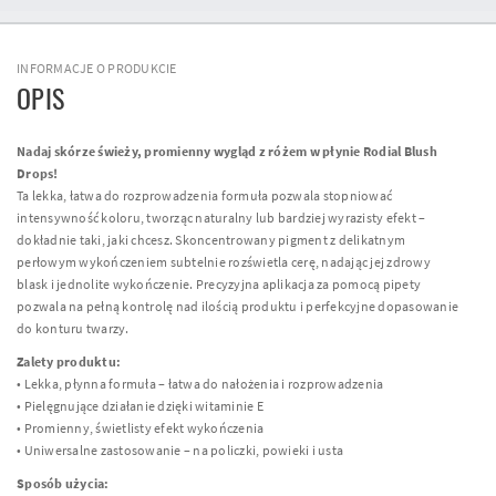
INFORMACJE O PRODUKCIE
OPIS
Nadaj skórze świeży, promienny wygląd z różem w płynie Rodial Blush
Drops!
Ta lekka, łatwa do rozprowadzenia formuła pozwala stopniować
intensywność koloru, tworząc naturalny lub bardziej wyrazisty efekt –
dokładnie taki, jaki chcesz. Skoncentrowany pigment z delikatnym
perłowym wykończeniem subtelnie rozświetla cerę, nadając jej zdrowy
blask i jednolite wykończenie. Precyzyjna aplikacja za pomocą pipety
pozwala na pełną kontrolę nad ilością produktu i perfekcyjne dopasowanie
do konturu twarzy.
Zalety produktu:
• Lekka, płynna formuła – łatwa do nałożenia i rozprowadzenia
• Pielęgnujące działanie dzięki witaminie E
• Promienny, świetlisty efekt wykończenia
• Uniwersalne zastosowanie – na policzki, powieki i usta
Sposób użycia: