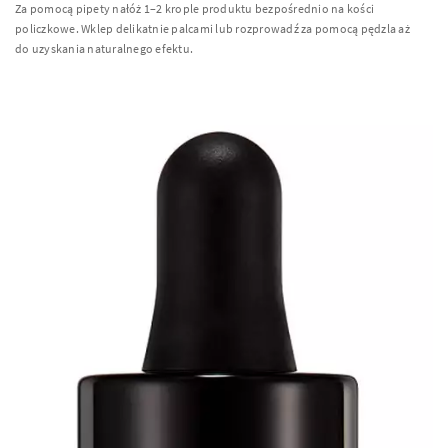
Za pomocą pipety nałóż 1–2 krople produktu bezpośrednio na kości
policzkowe. Wklep delikatnie palcami lub rozprowadź za pomocą pędzla aż
do uzyskania naturalnego efektu.