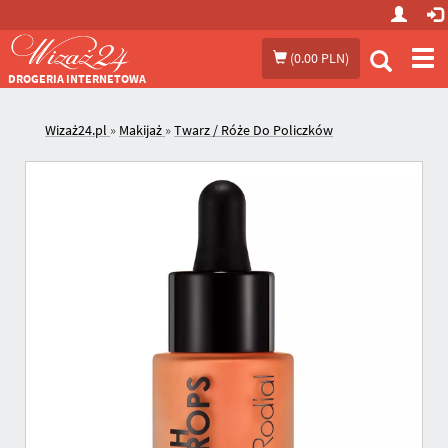
Prze
(
0.00 PLN
)
me
DROGERIA INTERNETOWA
Wizaż24.pl
»
Makijaż
»
Twarz / Róże Do Policzków