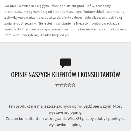
UWAGA!
W związku z ciągłym udoskonalaniem produktów, receptury
preparatów mogą różnić się od stanu faktycznego. Podany skład jest aktualny
z chwilą wprowadzenia produktu do oferty sklepu i aktualizowany, gdy taką
zmianę dostrzeżemy. Nie jesteśmy w stanie na bieżąco monitorować każdej
wartości INCI w ofercie sklepu, ale jeśli jest to dla Ciebie ważne, skontaktuj się z
nami w celu weryfikacji konkretnej pozycji.
OPINIE NASZYCH KLIENTÓW I KONSULTANTÓW
Ten produkt nie ma jeszcze żadnych opinii. Bądź pierwszym, który
wystawi mu opinię.
Zostań konsultantem w programie Wizaz24.pl, aby zdobyć punkty za
wystawioną opinię.