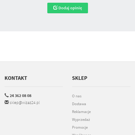
Dodaj opinię
KONTAKT
SKLEP
24 362 08 08
O nas
sklep@wizaz24.pl
Dostawa
Reklamacje
Wyprzedaż
Promocje