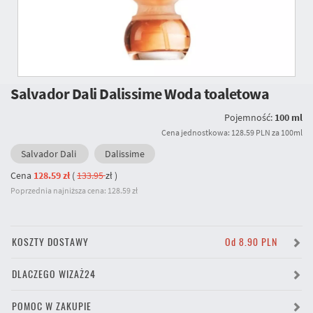
Salvador Dali Dalissime Woda toaletowa
Pojemność:
100 ml
Cena jednostkowa: 128.59 PLN za 100ml
Salvador Dali
Dalissime
Cena
128.59 zł
(
133.95
zł
)
Poprzednia najniższa cena: 128.59 zł
KOSZTY DOSTAWY
Od 8.90 PLN
DLACZEGO WIZAŻ24
POMOC W ZAKUPIE