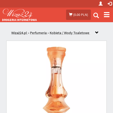
Prze
(
0.00 PLN
)
me
DROGERIA INTERNETOWA
Wizaż24.pl
»
Perfumeria
»
Kobieta / Wody Toaletowe