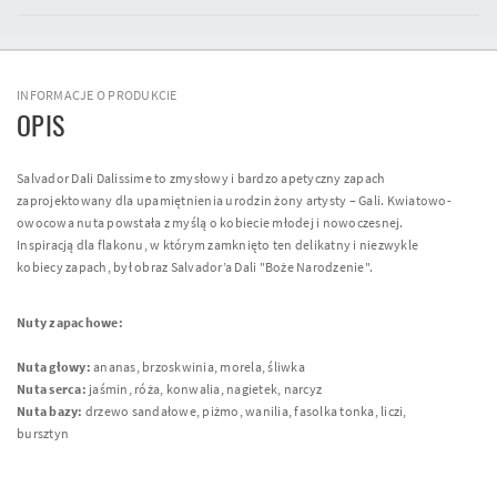
INFORMACJE O PRODUKCIE
OPIS
Salvador Dali Dalissime to zmysłowy i bardzo apetyczny zapach
zaprojektowany dla upamiętnienia urodzin żony artysty – Gali. Kwiatowo-
owocowa nuta powstała z myślą o kobiecie młodej i nowoczesnej.
Inspiracją dla flakonu, w którym zamknięto ten delikatny i niezwykle
kobiecy zapach, był obraz Salvador’a Dali "Boże Narodzenie".
Nuty zapachowe:
Nuta głowy:
ananas, brzoskwinia, morela, śliwka
Nuta serca:
jaśmin, róża, konwalia, nagietek, narcyz
Nuta bazy:
drzewo sandałowe, piżmo, wanilia, fasolka tonka, liczi,
bursztyn