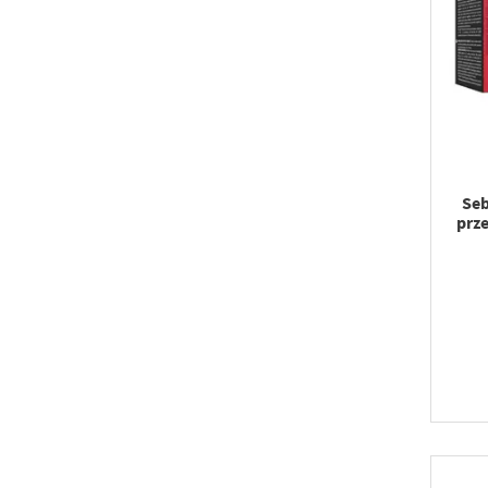
Seb
prz