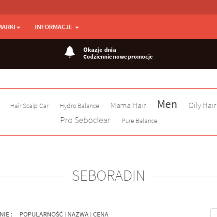
MARKI
INFORMACJE
Okazje dnia
Codziennie nowe promocje
Men
Mama Hair
Oily Hair
Hair Scalp Car
Hydro Balance
Pro Seboclear
Pure Balance
SEBORADIN
NIE :
POPULARNOŚĆ
|
NAZWA
|
CENA