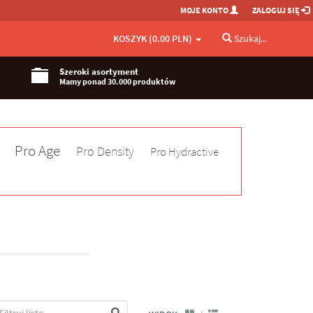
MOJE KONTO
ZALOGUJ SIĘ
KOSZYK (0.00 PLN)
Szukaj...
Szeroki asortyment
Mamy ponad 30.000 produktów
Pro Age
Pro Density
Pro Hydractive