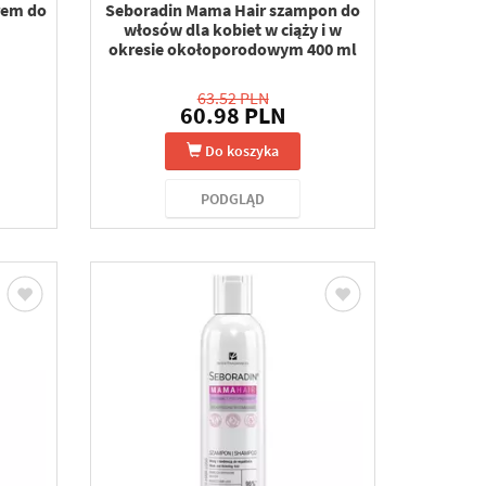
rem do
Seboradin Mama Hair szampon do
włosów dla kobiet w ciąży i w
okresie okołoporodowym 400 ml
63.52 PLN
60.98 PLN
Do koszyka
PODGLĄD