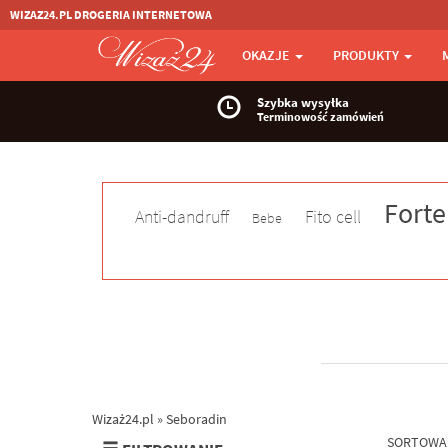
WIZAZ24.PL DROGERIA INTERNETOWA
OKAZJE
PRODUKTY
Szybka wysyłka
Terminowość zamówień
Forte
Anti-dandruff
Fito cell
Bebe
Wizaż24.pl
»
Seboradin
SORTOWA