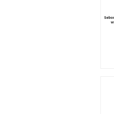
Sebor
w