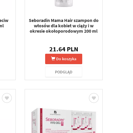
eciw
Seboradin Mama Hair szampon do
ml
włosów dla kobiet w ciąży i w
okresie okołoporodowym 200 ml
21.64 PLN
Do koszyka
PODGLĄD