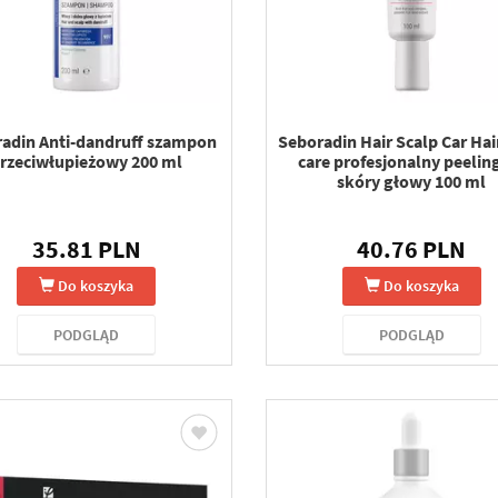
adin Anti-dandruff szampon
Seboradin Hair Scalp Car Hai
rzeciwłupieżowy 200 ml
care profesjonalny peelin
skóry głowy 100 ml
35.81 PLN
40.76 PLN
Do koszyka
Do koszyka
PODGLĄD
PODGLĄD