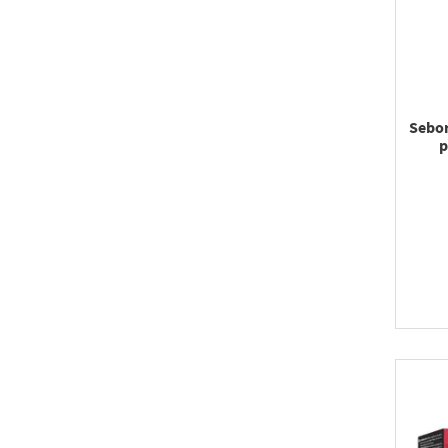
Sebor
p