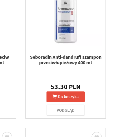
eciw
Seboradin Anti-dandruff szampon
ml
przeciwłupieżowy 400 ml
53.30 PLN
Do koszyka
PODGLĄD