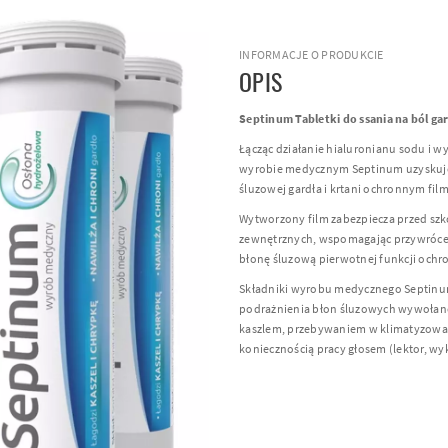
INFORMACJE O PRODUKCIE
OPIS
Septinum Tabletki do ssania na ból ga
Łącząc działanie hialuronianu sodu i w
wyrobie medycznym Septinum uzyskuje
śluzowej gardła i krtani ochronnym f
Wytworzony film zabezpiecza przed sz
zewnętrznych, wspomagając przywrócen
błonę śluzową pierwotnej funkcji ochr
Składniki wyrobu medycznego Septinum
podrażnienia błon śluzowych wywołane 
kaszlem, przebywaniem w klimatyzowa
koniecznością pracy głosem (lektor, wy