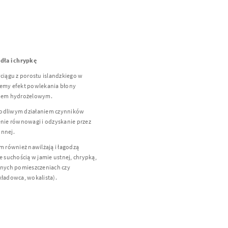
rdła i chrypkę
yciągu z porostu islandzkiego w
my efekt powlekania błony
ilmem hydrożelowym.
kodliwym działaniem czynników
ie równowagi i odzyskanie przez
onnej.
 również nawilżają i łagodzą
suchością w jamie ustnej, chrypką,
nych pomieszczeniach czy
kładowca, wokalista).