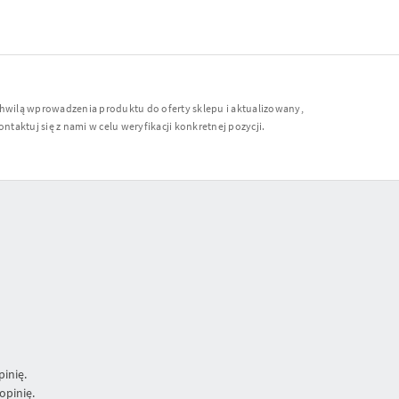
chwilą wprowadzenia produktu do oferty sklepu i aktualizowany,
ntaktuj się z nami w celu weryfikacji konkretnej pozycji.
inię.
opinię.