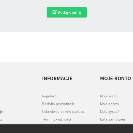
Dodaj opinię
INFORMACJE
MOJE KONTO
Regulamin
Moje konto
Polityka prywatności
Moje adresy
je
Ustawienia plików cookies
Lista życzeń
ż
Terminy ważności
Lista zamówień
kosmetyków
Moje dane