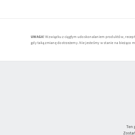
UWAGA!
W związku z ciągłym udoskonalaniem produktów, receptur
gdy taką zmianę dostrzeżemy. Nie jesteśmy w stanie na bieżąco moni
Ten 
Zostań