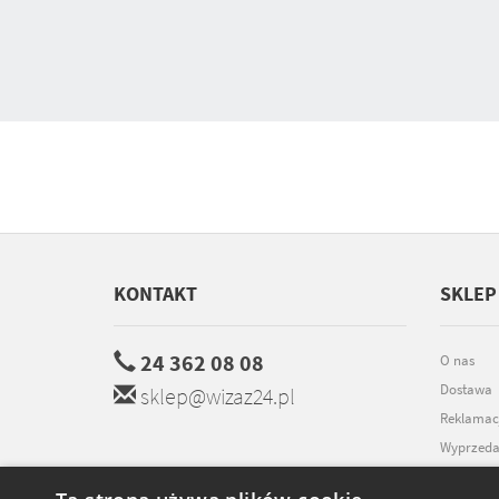
KONTAKT
SKLEP
24 362 08 08
O nas
Dostawa
sklep@wizaz24.pl
Reklamac
Wyprzeda
Promocje