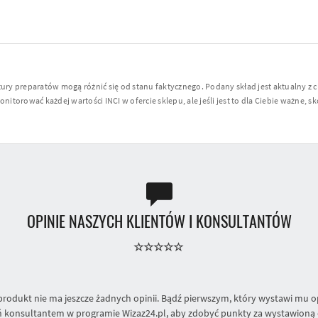
y preparatów mogą różnić się od stanu faktycznego. Podany skład jest aktualny z 
torować każdej wartości INCI w ofercie sklepu, ale jeśli jest to dla Ciebie ważne, sko
OPINIE NASZYCH KLIENTÓW I KONSULTANTÓW
produkt nie ma jeszcze żadnych opinii. Bądź pierwszym, który wystawi mu op
 konsultantem w programie Wizaz24.pl, aby zdobyć punkty za wystawioną 