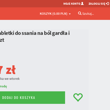
MOJE KONTO
ZALOGUJ SIĘ
KOSZYK (0.00 PLN)
Szukaj...
letki do ssania na ból gardła i
zt
7
zł
ka we wtorek
rodę
DODAJ DO KOSZYKA