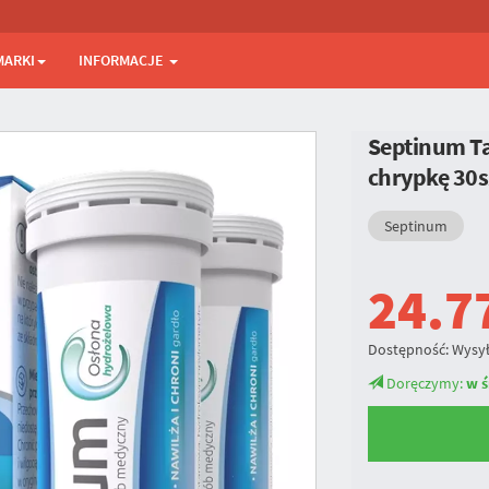
MARKI
INFORMACJE
Septinum Tab
chrypkę 30s
Septinum
24.7
Dostępność:
Wysył
Doręczymy:
w ś