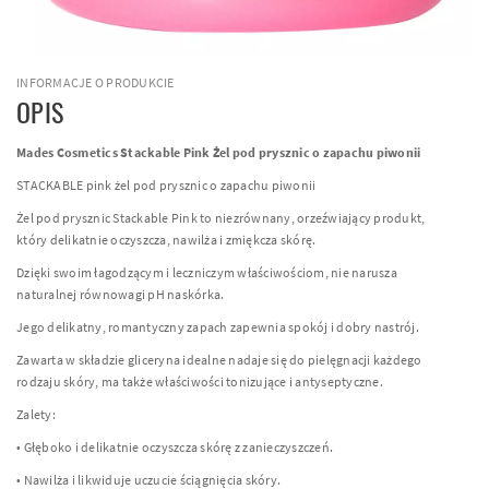
INFORMACJE O PRODUKCIE
OPIS
Mades Cosmetics Stackable Pink Żel pod prysznic o zapachu piwonii
STACKABLE pink żel pod prysznic o zapachu piwonii
Żel pod prysznic Stackable Pink to niezrównany, orzeźwiający produkt,
który delikatnie oczyszcza, nawilża i zmiękcza skórę.
Dzięki swoim łagodzącym i leczniczym właściwościom, nie narusza
naturalnej równowagi pH naskórka.
Jego delikatny, romantyczny zapach zapewnia spokój i dobry nastrój.
Zawarta w składzie gliceryna idealne nadaje się do pielęgnacji każdego
rodzaju skóry, ma także właściwości tonizujące i antyseptyczne.
Zalety:
• Głęboko i delikatnie oczyszcza skórę z zanieczyszczeń.
• Nawilża i likwiduje uczucie ściągnięcia skóry.