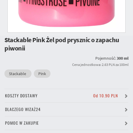
Stackable Pink Żel pod prysznic o zapachu
piwonii
Pojemność:
300 ml
Cena jednostkowa: 2.63 PLN za 100ml
Stackable
Pink
KOSZTY DOSTAWY
Od 10.90 PLN
DLACZEGO WIZAŻ24
POMOC W ZAKUPIE