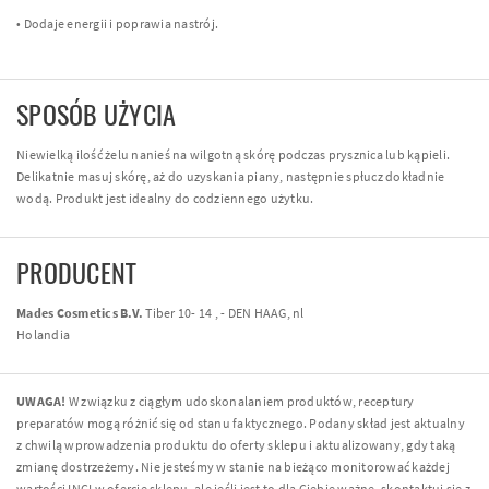
• Dodaje energii i poprawia nastrój.
SPOSÓB UŻYCIA
Niewielką ilość żelu nanieś na wilgotną skórę podczas prysznica lub kąpieli.
Delikatnie masuj skórę, aż do uzyskania piany, następnie spłucz dokładnie
wodą. Produkt jest idealny do codziennego użytku.
PRODUCENT
Mades Cosmetics B.V.
Tiber 10- 14 , - DEN HAAG, nl
Holandia
UWAGA!
W związku z ciągłym udoskonalaniem produktów, receptury
preparatów mogą różnić się od stanu faktycznego. Podany skład jest aktualny
z chwilą wprowadzenia produktu do oferty sklepu i aktualizowany, gdy taką
zmianę dostrzeżemy. Nie jesteśmy w stanie na bieżąco monitorować każdej
wartości INCI w ofercie sklepu, ale jeśli jest to dla Ciebie ważne, skontaktuj się z