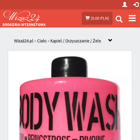
Prze
(
0.00 PLN
)
me
DROGERIA INTERNETOWA
Wizaż24.pl
»
Ciało
»
Kąpiel / Oczyszczanie / Żele