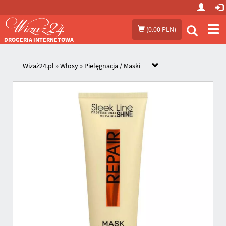
Prze
(
0.00 PLN
)
me
DROGERIA INTERNETOWA
Wizaż24.pl
»
Włosy
»
Pielęgnacja / Maski