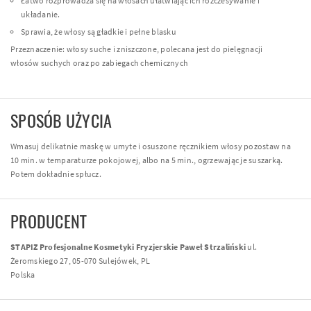
Łatwo rozprowadza się na włosach ułatwiając ich rozczesywanie i
układanie.
Sprawia, że włosy są gładkie i pełne blasku
Przeznaczenie: włosy suche i zniszczone, polecana jest do pielęgnacji
włosów suchych oraz po zabiegach chemicznych
SPOSÓB UŻYCIA
Wmasuj delikatnie maskę w umyte i osuszone ręcznikiem włosy pozostaw na
10 min. w temparaturze pokojowej, albo na 5 min., ogrzewając je suszarką.
Potem dokładnie spłucz.
PRODUCENT
STAPIZ Profesjonalne Kosmetyki Fryzjerskie Paweł Strzaliński
ul.
Żeromskiego 27, 05-070 Sulejówek, PL
Polska