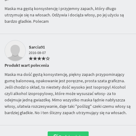
Maska ma gęstą konsystencję i przyjemny zapach, który długo
utrzymuje się na włosach. Odżywia i dociąża włosy, po jej użyciu są
bardzo gładkie. Polecam
Sarcia91
2016-08-07
Produkt wart polecenia
Maska ma dość gęstą konsystencję, piękny zapach przypominający
gumę balonową, opakowanie jest poręczne, prosta szata graficzna.
Jeśli chodzi o skład, to niestety dość wysoko jest Isopropyl Alcohol
czyli alkohol izopropylowy, które może wysuszać włosy- za to
odejmuje jedną gwiazdkę. Mimo wszystko maska łądnie nabłyszcza
włosy, ułatwia rozczesywanie, daje taki "poślizg" czeki czemu włosy są
bardziej gładkie. No i ten śliczny zapach utrzymujący się na włosach.