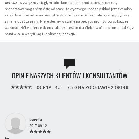
UWAGA!
W związku z ciągłym udoskonalaniem produktów, receptury
preparatów mogą różnić się od stanu faktycznego. Podany skład jest aktualny
z chwilą wprowadzenia produktu do oferty sklepu i aktualizowany, gdy taką
zmianę dostrzeżemy. Nie jesteśmy w stanie na bieżąco monitorować każdej
wartości INCI w ofercie sklepu, ale jeśli jest to dla Ciebie ważne, skontaktuj się z
nami w celu weryfikacji konkretnej pozycji.
OPINIE NASZYCH KLIENTÓW I KONSULTANTÓW
OCENA:
4.5
/
5.0
NA PODSTAWIE
2
OPINII
karola
2017-09-12
5+