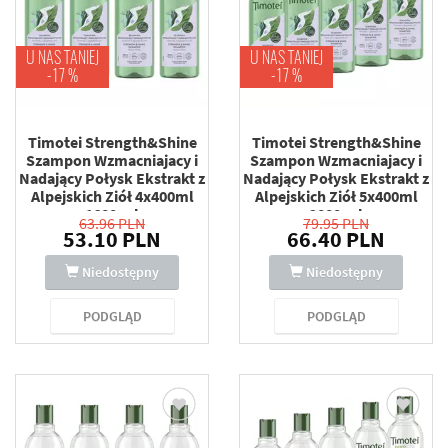
U NAS TANIEJ
U NAS TANIEJ
-17 %
-17 %
Timotei Strength&Shine
Timotei Strength&Shine
Szampon Wzmacniajacy i
Szampon Wzmacniajacy i
Nadający Połysk Ekstrakt z
Nadający Połysk Ekstrakt z
Alpejskich Ziół 4x400ml
Alpejskich Ziół 5x400ml
1600 ml
2000 ml
63.96 PLN
79.95 PLN
53.10 PLN
66.40 PLN
Niedostępny
Niedostępny
PODGLĄD
PODGLĄD