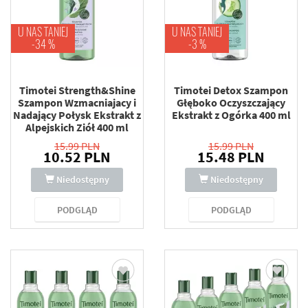
U NAS TANIEJ
U NAS TANIEJ
-34 %
-3 %
Timotei Strength&Shine
Timotei Detox Szampon
Szampon Wzmacniajacy i
Głęboko Oczyszczający
Nadający Połysk Ekstrakt z
Ekstrakt z Ogórka 400 ml
Alpejskich Ziół 400 ml
15.99 PLN
15.99 PLN
10.52 PLN
15.48 PLN
Niedostępny
Niedostępny
PODGLĄD
PODGLĄD