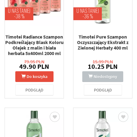
U NAS TANIEJ
U NAS TANIEJ
-38 %
-36 %
Timotei Radiance Szampon
Timotei Pure Szampon
Podkreślający Blask Koloru
Oczyszczający Ekstrakt z
Olejek z malin i biała
Zielonej Herbaty 400 ml
herbata 5x400ml 2000 ml
79.95 PLN
15.99 PLN
49.90 PLN
10.25 PLN
Do koszyka
Niedostępny
PODGLĄD
PODGLĄD