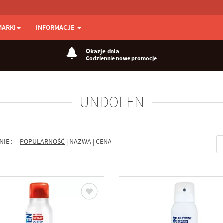
MARKI
INFORMACJE
Okazje dnia
Codziennie nowe promocje
UNDOFEN
NIE :
POPULARNOŚĆ
|
NAZWA
|
CENA