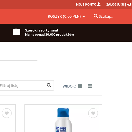
MOJE KONTO
ZALOGUJ SIĘ
KOSZYK (0.00 PLN)
Szukaj...
Szeroki asortyment
Mamy ponad 30.000 produktów
WIDOK:
|