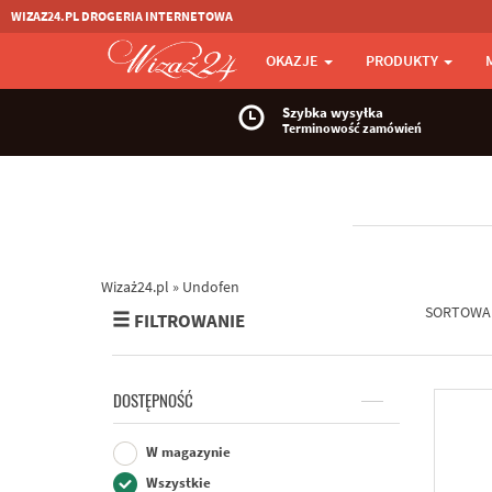
WIZAZ24.PL DROGERIA INTERNETOWA
OKAZJE
PRODUKTY
Szybka wysyłka
Terminowość zamówień
Wizaż24.pl
»
Undofen
SORTOWA
FILTROWANIE
DOSTĘPNOŚĆ
W magazynie
Wszystkie