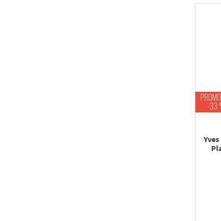
PROMO
-33 
Yves 
Pl