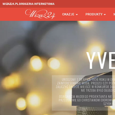
WIZAZ24.PL DROGERIA INTERNETOWA
OKAZJE
PRODUKTY
YVE
URODZONY 1 SIERPNIA 1936 ROKU W ORA
ZAINTERESOWANIE MODĄ. PRĘDZEJ CZY PÓŹ
ZALICZYĆ TRZECIE MIEJSCE W KONKURSIE 
NIE TRZEBA BYŁO DŁUGO 
OSIĄGNIĘCIA MŁODEGO PROJEKTANTA NIE
PRZEDSTAWIŁ GO CHRISTIANOWI DIOROWI. 
SZYBKO 