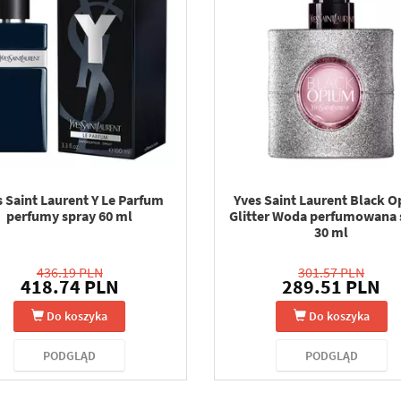
s Saint Laurent Y Le Parfum
Yves Saint Laurent Black 
perfumy spray 60 ml
Glitter Woda perfumowana 
30 ml
436.19 PLN
301.57 PLN
418.74 PLN
289.51 PLN
Do koszyka
Do koszyka
PODGLĄD
PODGLĄD