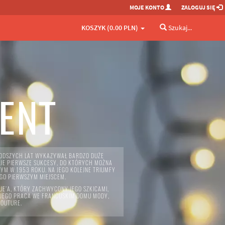
MOJE KONTO
ZALOGUJ SIĘ
KOSZYK (0.00 PLN)
Szukaj...
RENT
JMŁODSZYCH LAT WYKAZYWAŁ BARDZO DUŻE
OJE PIERWSZE SUKCESY, DO KTÓRYCH MOŻNA
M W 1953 ROKU. NA JEGO KOLEJNE TRIUMFY
EGO PIERWSZYM MIEJSCEM.
E’A, KTÓRY ZACHWYCONY JEGO SZKICAMI,
A. JEGO PRACA WE FRANCUSKIM DOMU MODY,
COUTURE.