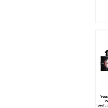
Yves
P
perfu