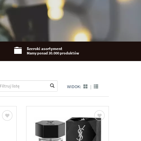
Szeroki asortyment
Mamy ponad 30.000 produktów
WIDOK:
|