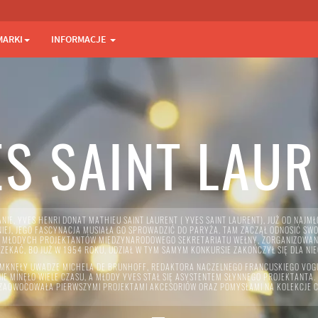
MARKI
INFORMACJE
S SAINT LAU
NIE, YVES HENRI DONAT MATHIEU SAINT LAURENT ( YVES SAINT LAURENT), JUŻ OD NA
NIEJ, JEGO FASCYNACJA MUSIAŁA GO SPROWADZIĆ DO PARYŻA. TAM ZACZĄŁ ODNOSIĆ SW
DLA MŁODYCH PROJEKTANTÓW MIĘDZYNARODOWEGO SEKRETARIATU WEŁNY, ZORGANIZOWANY
CZEKAĆ, BO JUŻ W 1954 ROKU, UDZIAŁ W TYM SAMYM KONKURSIE ZAKOŃCZYŁ SIĘ DLA NI
 UMKNĘŁY UWADZE MICHELA DE BRUNHOFF, REDAKTORA NACZELNEGO FRANCUSKIEGO VOGU
NIE MINĘŁO WIELE CZASU, A MŁODY YVES STAŁ SIĘ ASYSTENTEM SŁYNNEGO PROJEKTANT
ZAOWOCOWAŁA PIERWSZYMI PROJEKTAMI AKCESORIÓW ORAZ POMYSŁAMI NA KOLEKCJE 