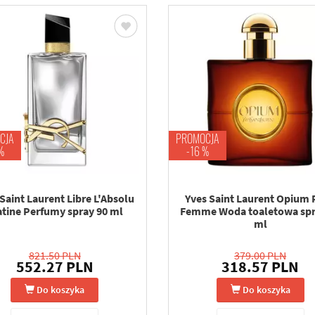
CJA
PROMOCJA
%
-16 %
Saint Laurent Libre L'Absolu
Yves Saint Laurent Opium 
atine Perfumy spray 90 ml
Femme Woda toaletowa spr
ml
821.50 PLN
379.00 PLN
552.27 PLN
318.57 PLN
Do koszyka
Do koszyka