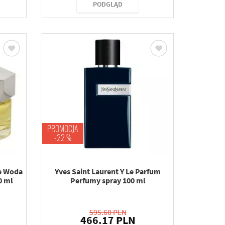
PODGLĄD
PROMOCJA
-22 %
e Woda
Yves Saint Laurent Y Le Parfum
0 ml
Perfumy spray 100 ml
595.60 PLN
466.17 PLN