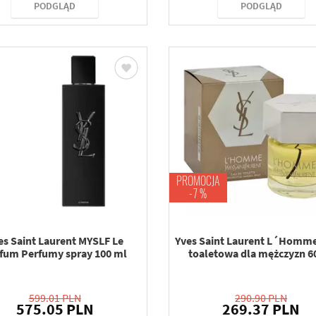
PODGLĄD
PODGLĄD
PROMOCJA
-7 %
es Saint Laurent MYSLF Le
Yves Saint Laurent L´Homm
fum Perfumy spray 100 ml
toaletowa dla mężczyzn 6
599.01 PLN
290.90 PLN
575.05 PLN
269.37 PLN