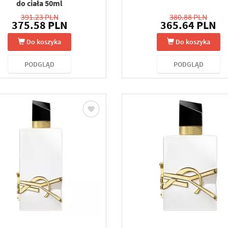
do ciała 50ml
391.23 PLN
380.88 PLN
375.58 PLN
365.64 PLN
Do koszyka
Do koszyka
PODGLĄD
PODGLĄD