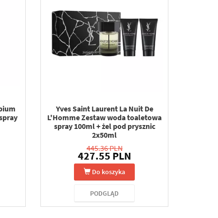
Opium
Yves Saint Laurent La Nuit De
spray
L'Homme Zestaw woda toaletowa
spray 100ml + żel pod prysznic
2x50ml
445.36 PLN
427.55 PLN
Do koszyka
PODGLĄD