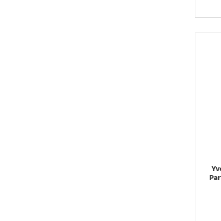
Yv
Par