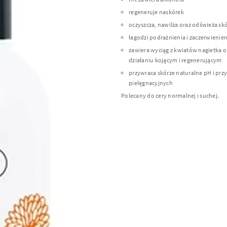
regeneruje naskórek
oczyszcza, nawilża oraz odświeża sk
łagodzi podrażnienia i zaczerwienien
zawiera wyciąg z kwiatów nagietka o
działaniu kojącym i regenerującym
przywraca skórze naturalne pH i prz
pielęgnacyjnych
Polecany do cery normalnej i suchej.