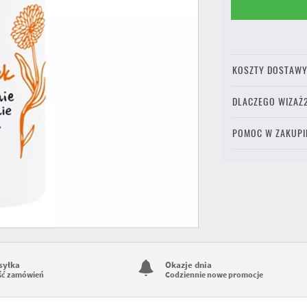
KOSZTY DOSTAW
DLACZEGO WIZAŻ
POMOC W ZAKUPI
syłka
Okazje dnia
ść zamówień
Codziennie nowe promocje