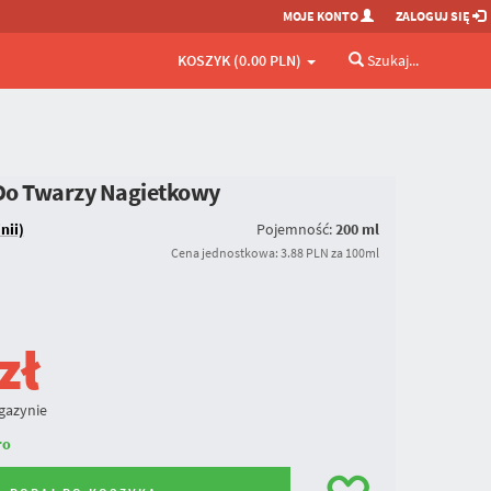
MOJE KONTO
ZALOGUJ SIĘ
KOSZYK (0.00 PLN)
Szukaj...
 Do Twarzy Nagietkowy
nii)
Pojemność:
200 ml
Cena jednostkowa: 3.88 PLN za 100ml
zł
gazynie
ro