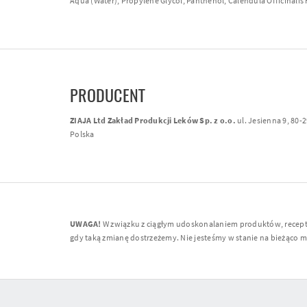
Aqua (Water), Propylene Glycol, Panthenol, Calendula Officinalis
PRODUCENT
ZIAJA Ltd Zakład Produkcji Leków Sp. z o.o.
ul. Jesienna 9, 80-
Polska
UWAGA!
W związku z ciągłym udoskonalaniem produktów, receptur
gdy taką zmianę dostrzeżemy. Nie jesteśmy w stanie na bieżąco moni