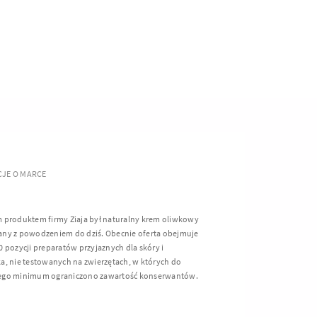
JE O MARCE
 produktem firmy Ziaja był naturalny krem oliwkowy
ny z powodzeniem do dziś. Obecnie oferta obejmuje
 pozycji preparatów przyjaznych dla skóry i
a, nie testowanych na zwierzętach, w których do
ego minimum ograniczono zawartość konserwantów.