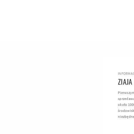
INFORMAC
ZIAJA
Pierwszym
sprzedawa
około 1000
środowisk
niezbędn