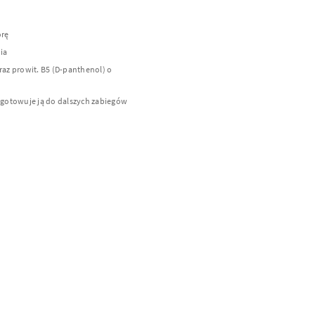
órę
ia
raz prowit. B5 (D-panthenol) o
ygotowuje ją do dalszych zabiegów