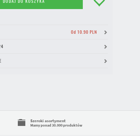
DODAJ DO KOSZYKA
Y
Od 10.90 PLN
24
E
Szeroki asortyment
Mamy ponad 30.000 produktów