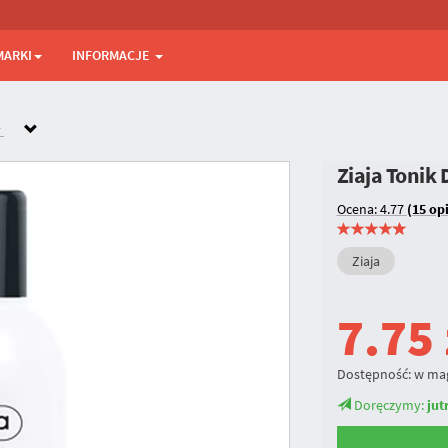
MARKI
INFORMACJE
y
Ziaja Tonik
Ocena: 4.77
(15 opi
Ziaja
7.75
Dostępność:
w ma
Doręczymy:
jut