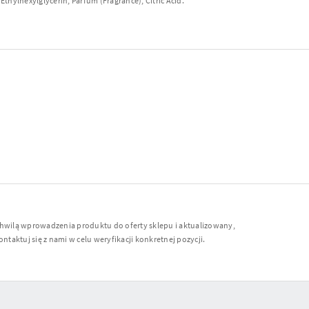
thylhexylglycerin, Parfum (Fragrance), Citric Acid.
chwilą wprowadzenia produktu do oferty sklepu i aktualizowany,
ntaktuj się z nami w celu weryfikacji konkretnej pozycji.