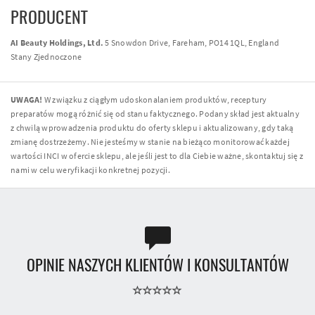
PRODUCENT
AI Beauty Holdings, Ltd.
5 Snowdon Drive, Fareham, PO14 1QL, England
Stany Zjednoczone
UWAGA!
W związku z ciągłym udoskonalaniem produktów, receptury
preparatów mogą różnić się od stanu faktycznego. Podany skład jest aktualny
z chwilą wprowadzenia produktu do oferty sklepu i aktualizowany, gdy taką
zmianę dostrzeżemy. Nie jesteśmy w stanie na bieżąco monitorować każdej
wartości INCI w ofercie sklepu, ale jeśli jest to dla Ciebie ważne, skontaktuj się z
nami w celu weryfikacji konkretnej pozycji.
OPINIE NASZYCH KLIENTÓW I KONSULTANTÓW