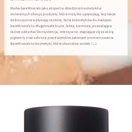
Marka bareMinerals jako ekspert w dziedzinie kosmetyków
mineralnych oferuje produkty, które nie tylko upiększają, lecz także
dobroczynnie wpływają na skórę. Seria kosmetyków do makijażu
bareMinerals to długotrwałe krycie, lekka, kremowa, pozwalająca
skórze oddychać konsystencja, intensywne, stapiające się ze skórą
pigmenty oraz ochrona przed szerokim zakresem promieniowania.
BareMinerals to kosmetyki, które stworzone zostały (...)