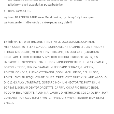
zdjąć pompkę i przepłukać pustą butelkę.
100% karton FSC.
Wybierz BAREPRO® 24HR Wear Meikkivoide, by cieszyć się idealnym
wykończeniem i dbałością o skórę przez cały dzień!
Skład
: WATER, DIMETHICONE, TRIMETHYLSILOXYSILICATE, CAPRYLYL
METHICONE, BUTYLENE GLYCOL, ISOHEXADECANE, CAPRYLYL DIMETHICONE
ETHOXY GLUCOSIDE, METHYL TRIMETHICONE, ISODODECANE, SORBITAN
ISOSTEARATE, DIMETHICONE/VINYL DIMETHICONE CROSSPOLYMER, BIS-
HYDROXYETHOXYPROPYL DIMETHICONE/IPDI COPOLYMER ETHYLCARBAMATE,
BORON NITRIDE, PUNICA GRANATUM PERICARP EXTRACT, GLYCERIN,
POLYSILICONE-11, PHENOXYETHANOL, SODIUM CHLORIDE, CELLULOSE,
POLYPHENYLSILSESQUIOXANE, SILICA, TRIETHOXYCAPRYLYLSILANE, ALCOHOL,
DI-C12-13 ALKYL TARTRATE, DISTEARDIMONIUM HECTORITE, POTASSIUM
SORBATE, SODIUM DEHYDROACETATE, CAPRYLIC/CAPRIC TRIGLYCERIDE,
TOCOPHERYL ACETATE, ALUMINA, LAURYL DIMETHICONE, C20-24 OLEFIN. MAY
CONTAIN: IRON OXIDES (CI 77491, CI 77492, CI 77499), TITANIUM DIOXIDE (CI
77891).