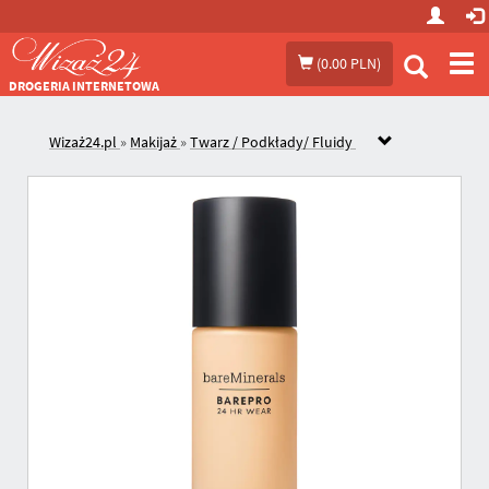
Prze
(
0.00 PLN
)
me
DROGERIA INTERNETOWA
Wizaż24.pl
»
Makijaż
»
Twarz / Podkłady/ Fluidy