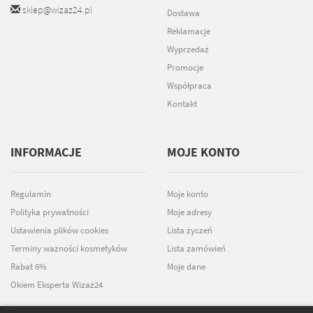
sklep@wizaz24.pl
Dostawa
Reklamacje
Wyprzedaż
Promocje
Współpraca
Kontakt
INFORMACJE
MOJE KONTO
Regulamin
Moje konto
Polityka prywatności
Moje adresy
Ustawienia plików cookies
Lista życzeń
Terminy ważności kosmetyków
Lista zamówień
Rabat 6%
Moje dane
Okiem Eksperta Wizaż24