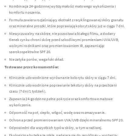
Kombinacja 24-godzinnej wytrzymałości matowego wykończenia i
komfortu noszenia.
Formuła zawiera rozjaśniający ekstrakt z recyklingowanej skóry granatu
oraz mineralne proszki, które poprawiają koloryt skóry już w ciągu 7 dni.
Niewyczuwalny na skórze, nie pozostawia białego filmu, a dodany
tlenek cynku chroni skórę przed szkodliwymi promieniami UVA/UVB,
wolnymi rodnikami oraz promieniowaniem IR, zapewniając
szerokospektralne SPF 20.
Nie zatyka porów, wegański skład.
Testowane przez konsumentów:
Klinicznie udowodnione wyrównanie kolorytu skóry w ciągu 7 dni.
Klinicznie udowodnione poprawianie tekstury skóry na przestrzeni
czasu (7 dni/1 tydzień).
Zapewnia 24-godzinne pełne pokrycie oraz komfortowe matowe
wykończenie.
Odporność na pot, ciepło, wilgoć, wodę oraz rozmazywanie.
Ochrona przed promieniowaniem UVA/UVB dzięki mineralnemu SPF 20.
Odpowiedni dla wszystkich typów skóry, w tym wrażliwej.
Ekologiczna butelka ze szkła, nadająca się do recyklingu – wystarczy