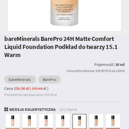
bareMinerals BarePro 24H Matte Comfort
Liquid Foundation Podkład do twarzy
15.1
Warm
Pojemność:
30 ml
Cena jednostkowa: 335.80 PLN za 100ml
bareMinerals
BarePro
Cena
156.90 zł
(
163.44
zł
)
Poprzednia najniższa cena: 155.66 zł
WERSJA KOLORYSTYCZNA
15.1 Warm