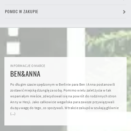
POMOC W ZAKUPIE
INFORMACJE O MARCE
BEN&ANNA
Po długim czasie spędzonym w Berlinie para Ben i Anna postanowili
zostawić miejską dżunglę za sobą. Pomimo wielu zalet życia w tak
wspaniałym mieście, zdecydowali się na powrót do rodzinnych stron
Anny w Hesji. Jako całkowicie wegańska para zawsze przywiązywali
dużą uwagę do tego, co spożywali. W trakcie zakupów szukają głównie
(...)