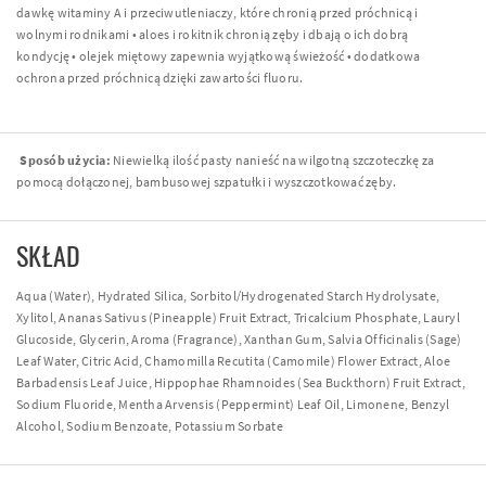
dawkę witaminy A i przeciwutleniaczy, które chronią przed próchnicą i
wolnymi rodnikami • aloes i rokitnik chronią zęby i dbają o ich dobrą
kondycję • olejek miętowy zapewnia wyjątkową świeżość • dodatkowa
ochrona przed próchnicą dzięki zawartości fluoru.
Sposób użycia:
Niewielką ilość pasty nanieść na wilgotną szczoteczkę za
pomocą dołączonej, bambusowej szpatułki i wyszczotkować zęby.
SKŁAD
Aqua (Water), Hydrated Silica, Sorbitol/Hydrogenated Starch Hydrolysate,
Xylitol, Ananas Sativus (Pineapple) Fruit Extract, Tricalcium Phosphate, Lauryl
Glucoside, Glycerin, Aroma (Fragrance), Xanthan Gum, Salvia Officinalis (Sage)
Leaf Water, Citric Acid, Chamomilla Recutita (Camomile) Flower Extract, Aloe
Barbadensis Leaf Juice, Hippophae Rhamnoides (Sea Buckthorn) Fruit Extract,
Sodium Fluoride, Mentha Arvensis (Peppermint) Leaf Oil, Limonene, Benzyl
Alcohol, Sodium Benzoate, Potassium Sorbate