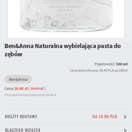
Ben&Anna Naturalna wybielająca pasta do
zębów
Pojemność:
100 ml
Cena jednostkowa: 28.46 PLN za 100ml
Ben&Anna
Cena
28.46 zł
(
36.69
zł
)
Poprzednia najniższa cena: 28.46 zł
KOSZTY DOSTAWY
Od 10.90 PLN
DLACZEGO WIZAŻ24