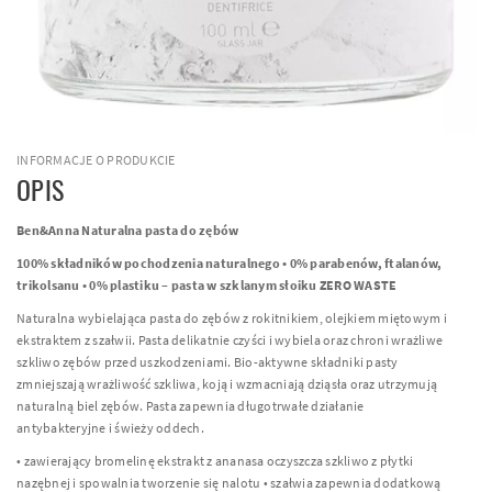
INFORMACJE O PRODUKCIE
OPIS
Ben&Anna Naturalna pasta do zębów
100% składników pochodzenia naturalnego • 0% parabenów, ftalanów,
trikolsanu • 0% plastiku – pasta w szklanym słoiku ZERO WASTE
Naturalna wybielająca pasta do zębów z rokitnikiem, olejkiem miętowym i
ekstraktem z szałwii. Pasta delikatnie czyści i wybiela oraz chroni wrażliwe
szkliwo zębów przed uszkodzeniami. Bio-aktywne składniki pasty
zmniejszają wrażliwość szkliwa, koją i wzmacniają dziąsła oraz utrzymują
naturalną biel zębów. Pasta zapewnia długotrwałe działanie
antybakteryjne i świeży oddech.
• zawierający bromelinę ekstrakt z ananasa oczyszcza szkliwo z płytki
nazębnej i spowalnia tworzenie się nalotu • szałwia zapewnia dodatkową