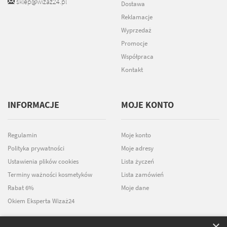
sklep@wizaz24.pl
Dostawa
Reklamacje
Wyprzedaż
Promocje
Współpraca
Kontakt
INFORMACJE
MOJE KONTO
Regulamin
Moje konto
Polityka prywatności
Moje adresy
Ustawienia plików cookies
Lista życzeń
Terminy ważności kosmetyków
Lista zamówień
Rabat 6%
Moje dane
Okiem Eksperta Wizaż24
×