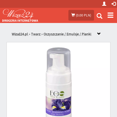
Prze
(
0.00 PLN
)
me
DROGERIA INTERNETOWA
Wizaż24.pl
»
Twarz
»
Oczyszczanie / Emulsje / Pianki