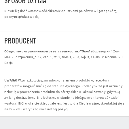
SPOSÓB UŻYCIA
Niewielką ilość wmasować delikatnie opuszkami palców w wilgotną skórę,
po czym spłukać wodą.
PRODUCENT
Общество с ограниченной ответственностью "ЭкоЛаборатория"
2-ая
Машиностроения, д. 17, стр. 1, эт. 2, пом. I, к. 61, оф. 3, 115088 г. Москва, RU
Rosja
UWAGA!
W związku z ciągłym udoskonalaniem produktów, receptury
preparatów mogą różnić się od stanu faktycznego. Podany skład jest aktualny
z chwilą wprowadzenia produktu do oferty sklepu i aktualizowany, gdy taką
zmianę dostrzeżemy. Nie jesteśmy w stanie na bieżąco monitorować każdej
wartości INCI w ofercie sklepu, ale jeśli jest to dla Ciebie ważne, skontaktuj się z
nami w celu weryfikacji konkretnej pozycji.