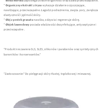
*
Woda morska
zapobiega utracie wilgotności oraz działa przeciwzapalnie.
*
Organiczny ekstrakt z irysu
wykazuje działanie oczyszczające,
nawilżające, przeciwzapalne. Łagodzi podrażnienia, zwęża. pory, zwiększa
elastyczność i jędrność skóry.
*
Olej z pestek granatu
nawilża, odżywia i regeneruje skórę.
*
Olejek lawendowy
posiada właściwości dezynfekujące, antyseptyczne i
przeciwzapalne .
*Produkt nie zawiera
SLS
,
SLES
, silikonów i parabenów oraz syntetycznych
barwników i konserwantów.*
*Zastosowanie:* Do pielęgnacji skóry tłustej, trądzikowej i mieszanej.