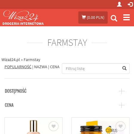
Prze
(
0.00 PLN
)
me
DROGERIA INTERNETOWA
FARMSTAY
Wizaż24.pl
»
Farmstay
POPULARNOŚĆ
|
NAZWA
|
CENA
DOSTĘPNOŚĆ
CENA