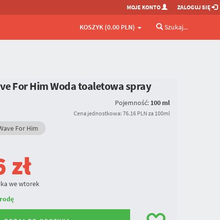
MOJE KONTO
ZALOGUJ SIĘ
KOSZYK (0.00 PLN)
Szukaj...
ave For Him Woda toaletowa spray
Pojemność:
100 ml
Cena jednostkowa: 76.16 PLN za 100ml
Wave For Him
6
zł
ka we wtorek
rodę