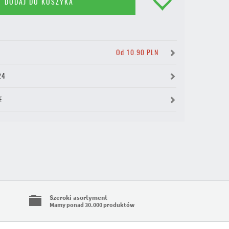
DODAJ DO KOSZYKA
Y
Od 10.90 PLN
24
E
Szeroki asortyment
Mamy ponad 30.000 produktów