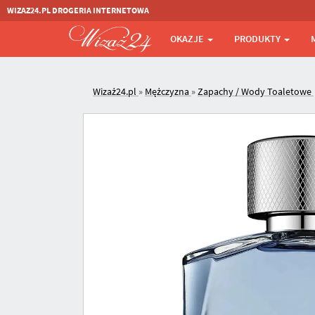
WIZAZ24.PL DROGERIA INTERNETOWA
OKAZJE
PRODUKTY
Wizaż24.pl
»
Mężczyzna
»
Zapachy / Wody Toaletowe