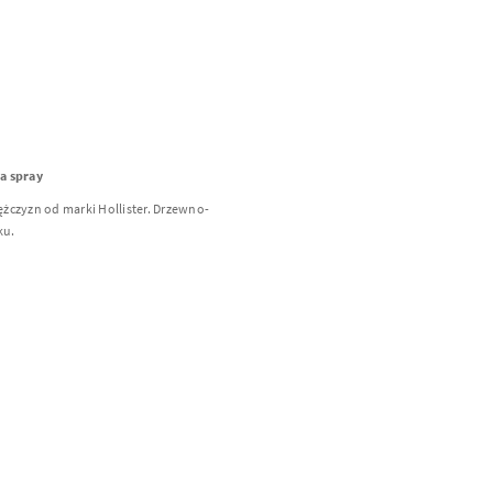
wa spray
żczyzn od marki Hollister. Drzewno-
ku.