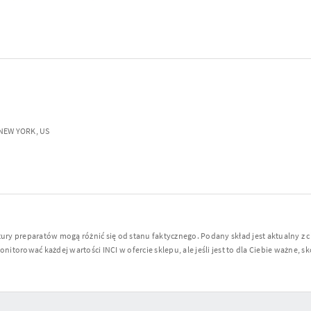
 NEW YORK, US
y preparatów mogą różnić się od stanu faktycznego. Podany skład jest aktualny z 
torować każdej wartości INCI w ofercie sklepu, ale jeśli jest to dla Ciebie ważne, sko