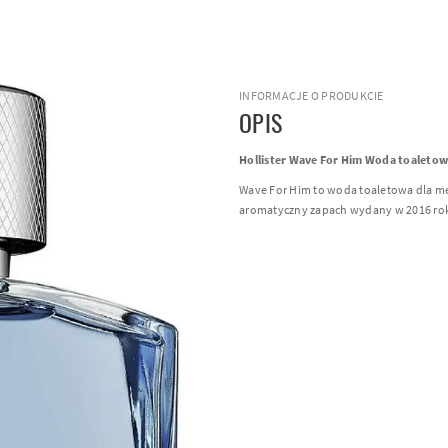
INFORMACJE O PRODUKCIE
OPIS
Hollister Wave For Him Woda toaleto
Wave For Him to woda toaletowa dla mę
aromatyczny zapach wydany w 2016 ro