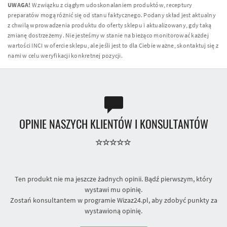
UWAGA!
W związku z ciągłym udoskonalaniem produktów, receptury
preparatów mogą różnić się od stanu faktycznego. Podany skład jest aktualny
z chwilą wprowadzenia produktu do oferty sklepu i aktualizowany, gdy taką
zmianę dostrzeżemy. Nie jesteśmy w stanie na bieżąco monitorować każdej
wartości INCI w ofercie sklepu, ale jeśli jest to dla Ciebie ważne, skontaktuj się z
nami w celu weryfikacji konkretnej pozycji.
OPINIE NASZYCH KLIENTÓW I KONSULTANTÓW
Ten produkt nie ma jeszcze żadnych opinii. Bądź pierwszym, który
wystawi mu opinię.
Zostań konsultantem w programie Wizaz24.pl, aby zdobyć punkty za
wystawioną opinię.