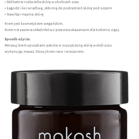
• Delikatnie rozświetla skórę w okolicach oczu
• Łagodzi i koi wrażliwą, skłonną do podrażnień skórę pod oczami
• Nawilża i napina skórę
Krem jest kosmetykiem wegańskim.
Krem nie zawiera składników z przeciwwskazaniami dla kobiet w ciąży.
Sposób użycia:
Wmasuj krem opuszkami palców w oczyszczoną skórę wokół oczu
wykonując masaż. Stosuj krem rano i wieczorem.