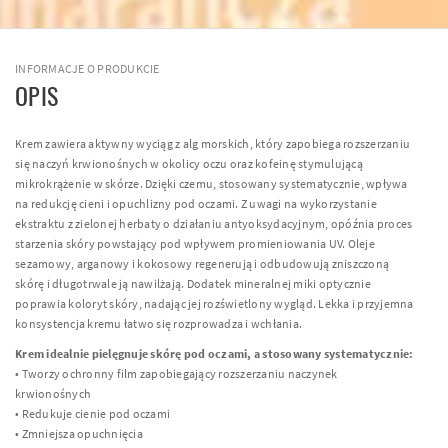
INFORMACJE O PRODUKCIE
OPIS
Krem zawiera aktywny wyciąg z alg morskich, który zapobiega rozszerzaniu
się naczyń krwionośnych w okolicy oczu oraz kofeinę stymulującą
mikrokrążenie w skórze. Dzięki czemu, stosowany systematycznie, wpływa
na redukcję cieni i opuchlizny pod oczami. Z uwagi na wykorzystanie
ekstraktu z zielonej herbaty o działaniu antyoksydacyjnym, opóźnia proces
starzenia skóry powstający pod wpływem promieniowania UV. Oleje
sezamowy, arganowy i kokosowy regenerują i odbudowują zniszczoną
skórę i długotrwale ją nawilżają. Dodatek mineralnej miki optycznie
poprawia koloryt skóry, nadając jej rozświetlony wygląd. Lekka i przyjemna
konsystencja kremu łatwo się rozprowadza i wchłania.
Krem idealnie pielęgnuje skórę pod oczami, a stosowany systematycznie:
• Tworzy ochronny film zapobiegający rozszerzaniu naczynek
krwionośnych
• Redukuje cienie pod oczami
• Zmniejsza opuchnięcia