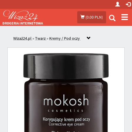
Prze
(
0.00 PLN
)
me
DROGERIA INTERNETOWA
Wizaż24.pl
»
Twarz
»
Kremy / Pod oczy