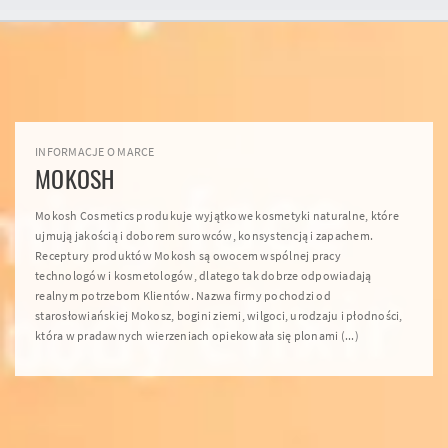
INFORMACJE O MARCE
MOKOSH
Mokosh Cosmetics produkuje wyjątkowe kosmetyki naturalne, które
ujmują jakością i doborem surowców, konsystencją i zapachem.
Receptury produktów Mokosh są owocem wspólnej pracy
technologów i kosmetologów, dlatego tak dobrze odpowiadają
realnym potrzebom Klientów. Nazwa firmy pochodzi od
starosłowiańskiej Mokosz, bogini ziemi, wilgoci, urodzaju i płodności,
która w pradawnych wierzeniach opiekowała się plonami (...)