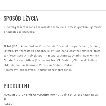
SPOSÓB UŻYCIA
Niewielką ilość żelu nanieś na wilgotną skórę ciała i oczyść ją wykonując masaż,
a następnie spłucz wodą.
Skład (INCI):
Aqua, Sodium Coco-Sulfate, Cocamidopropyl Betaine, Betaine,
Glycerin, Polysorbate 80, Lactobacillus/Arundinaria Gigantea Ferment Filtrate,
Sunflower Seed Oil Polyglyceryl – 4 Esters, Leuconostoc/Radish Root Ferment
Filtrate, Cucumis Sativus (Cucumber) Seed Oil, Sorbitol, Citric Acid, Sodium
Chloride, Sodium Benzoate, Potassium Sorbate, Parfum,
Hexamethylindanopyran, Trimethylbenzenepropanol.
PRODUCENT
MOKOSH DIDIUK SPÓŁKA KOMANDYTOWA
ul. Dolna 14, 05-152 Kazuń Nowy,
PL
Polska