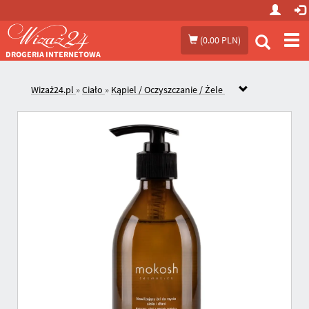
Prze
(
0.00 PLN
)
me
DROGERIA INTERNETOWA
Wizaż24.pl
»
Ciało
»
Kąpiel / Oczyszczanie / Żele