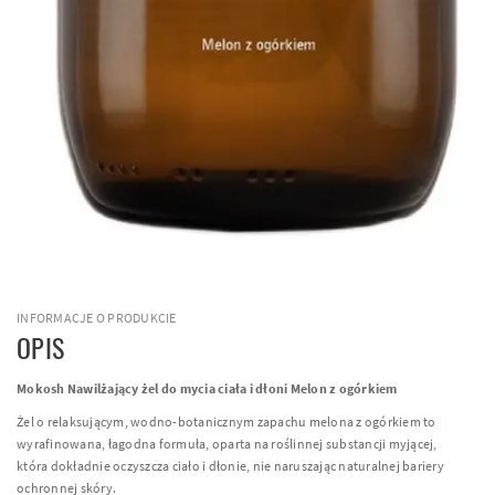
INFORMACJE O PRODUKCIE
OPIS
Mokosh Nawilżający żel do mycia ciała i dłoni Melon z ogórkiem
Żel o relaksującym, wodno-botanicznym zapachu melona z ogórkiem to
wyrafinowana, łagodna formuła, oparta na roślinnej substancji myjącej,
która dokładnie oczyszcza ciało i dłonie, nie naruszając naturalnej bariery
ochronnej skóry.