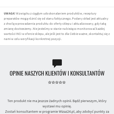
UWAGA!
W związku z ciągłym udoskonalaniem produktów, receptury
preparatów mogą różnić się od stanu faktycznego. Podany skład jest aktualny
z chwilą wprowadzenia produktu do oferty sklepu i aktualizowany, gdy taką
zmianę dostrzeżemy. Nie jesteśmy w stanie na bieżąco monitorować każdej
wartości INCI w ofercie sklepu, ale jeśli jest to dla Ciebie ważne, skontaktuj się z
nami w celu weryfikacji konkretnej pozycji.
OPINIE NASZYCH KLIENTÓW I KONSULTANTÓW
Ten produkt nie ma jeszcze żadnych opinii. Bądź pierwszym, który
wystawi mu opinię.
Zostań konsultantem w programie Wizaz24.pl, aby zdobyć punkty za